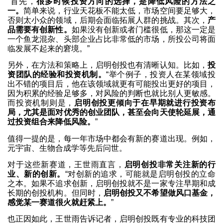
“首先，
很多时候投资方向的选择，是降低风险的方法之
一。
简单来说，行业天花板不能太低，市场空间要足够大，
否则太小众的领域，后期会面临拓展人群的挑战。其次，
产
品需要有创新性。
如果没有创新或者门槛很低，那这一定是
一个鱼龙混杂、头部企业占比非常低的市场，所投公司将面
临发展不起来的窘境。”
另外，在方法和策略上，启明创投也有清晰认知。比如，
投
资团队的经验和投资机制。
“举个例子，投资人在某领域投
出不错的项目后，他在该领域就更有可能投出更好的项目，
因为积累的经验足够多，对风险的判断也就比别人更敏感。
而投资机制则是，
启明创投更倾向于在早期就进行投资布
局，尤其是面对优秀的创业团队，甚至会向天使轮延展，通
过投资组合来降低风险。
”
值得一提的是，每一年市场中都会有新的赛道出现。例如，
元宇宙、生物合成学等先后问世。
对于这些新赛道，王世雨直言，
启明创投非常关注新的行
业、新的创新。
“对创新的追求，可能就是启明创投的立命
之本。如果不追求创新，启明创投就不是一家专注早期和成
长期的创投机构。但同时，
启明创投又不希望做风口基金，
感觉某一赛道很火就赶紧上。
”
也正因如此，王世雨告诉记者，启明创投既有专业的科技团