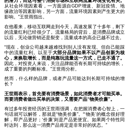
的潜力，而这与整个消费市场和互联网流量环境变化有关。
从社会环境因素看，一方面源自GDP增速、新冠疫情、地
缘政治等因素影响，另一方面，流量环境因素则产生更大的
影响。”王世雨指出。
在他看来，移动互联网走到今天，高速发展了十多年，剩下
的流量红利已经很少了。流量格局的背后，是消费品牌成立
以后，无论做营销还是裂变，流量成本的高企已越不过去。
“现在，创业公司越来越难找到别人没有发现、但自己能踩
中的流量红利。以至于
大部分品牌如果不以产品创新为核
心，来换取增长，而是纯靠玩流量这一方式，已走不通了。
因此，对投资人来说，关注品牌能否有长期可持续的增长，
成了重要的判断标准。”王世雨分析。
然而，什么样的品牌，或者产品可能达到长期可持续的增
长？
王世雨表示，首先要有消费场景，如此消费者才可能买单。
而要消费者做出买单的决策，又需要产品“物美价廉”。
有过多年投资经历的王世雨强调，在把握消费者心智上，一
句话就可以解答，那就是“物美价廉”。“‘物美’的概念很好理
解，即产品更好；‘价廉’则是产品更便宜。如果两个特性同
时达到，那么这一消费产品肯定是非常好的状态。”