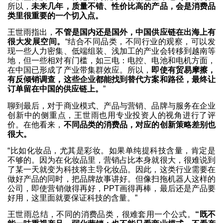
所以，
未来几年，质量不错、性价比高的产品，会是消费品
类里很重要的一个切入点。
王世雨指出，
不管是国内还是国外，中国供应链在出海上有
很大发展空间。
“结合不同品类，不同行业的观察，可以发
现一些人力密集、低端组装、浅加工的产业会转移到越南等
地，但一些相对有门槛，如三电：电控、电池和电机方面，
在中国已形成了产业带集群效应。所以，
即使有贸易摩擦，
有反倾销调查，这些企业都能找到替代方案和路径，最终让
订单留在中国的供应链上。
”
聊到最后，对于商业模式、产品与营销、品牌与服务在企业
创新中的侧重点，王世雨也用专业投资人的视角进行了评
价。在他看来，
不同品类的消费品，对应的创新策略差别也
很大。
“比如化妆品，尤其是彩妆。如果单纯提科技含量，肯定是
不够的。因为在化妆品里，营销占比本身就很大，很难说到
了某一天就变为科技将主导化妆品。因此，这类行业需要在
做好产品的同时，把品牌故事讲好。但像扫拖机器人这样的
公司，即使营销做得再好，PPT画得再棒，最后还是产品要
好用，这里面就要保证科技的含量。”
王世雨总结，不同的消费品类，很难套用一个公式。
“既不