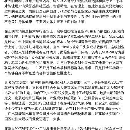
壮大的历程，在用户创造内容、建立社区这个关键的战略选择和执行上，怎样
才能让用户有荣誉感和社区感，增强黏性。在管理上，他建议企业家要做组织
架构的清道夫，而回归企业家自身，张涛被与会企业家认为是瘦身成功的典
范，他也诚恳地提醒健康对于创业企业的重要性，希望企业家们在奋斗的同时
不忘关注身体健康，不要因为体力跟不上而影响决策。
在互联网消费及技术平行论坛上，启明创投投资企业Musical.ly的创始人阳陆育
和甘剑平、启明创投执行董事周凌霏展开了本次峰会的第二场对话。Musical.ly
是过去几年中国创业出海最成功的样本，这个强调音乐元素的短视频应用诞生
于上海，但其爆红却是在海外。当Musical.ly被今日头条成功收购后，连续创业
者、创始人阳陆育并没有选择离开，而是留在今日头条，负责以Musical.ly为基
础的抖音海外版”Ticktok”的业务发展。阳陆育非常认同和欣赏今日头条的组织架
构，称其为近似完美的组织系统。并与台下众多创业者分享了他眼中什么是互
联网社区的核心——并不只是了解市场和目标群体的需求，而是打造和构建一
个能够自身不断创造内容和价值的社区生态。
更名为“文远知行”的中国领先的L4级别无人驾驶出行公司，是启明创投2017年
就已投资的企业。文远知行联合创始人兼首席执行官韩旭在现场以“无人驾驶技
术及未来”为主题，为台下的企业家和投资人进行了精彩分享，包括自动驾驶的
定义，发展过程和进展如何，产业现状和前景如何，怎样看待自动驾驶商业化
等，韩旭透露，文远知行已经通过了在多种恶劣气候环境下的安全行驶测试，
还于今年3月成功完成了江底隧道穿越，并在11月携手广州公交集团白云公司
、广汽新能源汽车有限公司推出全国首辆自动驾驶出租车，距离最终实现在中
国区域性大规模商业化迈进了一大步。
在随后的信息技术企业产品及服务分享专场上，启明创投合伙人叶冠泰逐一请