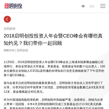
中
EN
启明新闻
2018启明创投投资人年会暨CEO峰会有哪些真
知灼见？我们带你一起回顾
2018/11/12
| 启明创投
11月9日，2018启明创投投资人年会暨CEO峰会在上海浦东陆家嘴金融核心区
域举行。来自全球顶尖大学基金、养老基金、慈善基金等的数十位出资人，100
余位被投企业创始人/CEO以及特邀的全球知名行业意见领袖参加了下午召开的
第十届CEO峰会。
就与会者关注的启明创投的最新发展动态，启明创投主管合伙人甘剑平进行了
分享。分享开始甘剑平就带来了好消息，启明创投管理基金数量已从9支跃升至
12支，基金规模超过40亿美元。
作为中国顶级风险投资机构，启明创投作风稳健严谨，业绩突出，持续为出资
人带来一流回报，今年4月启明创投顺利完成三支新基金总计13.9亿美元的募
资。新基金包括总额达9.35亿美元的启明美元六期基金和总额达21亿元的启明