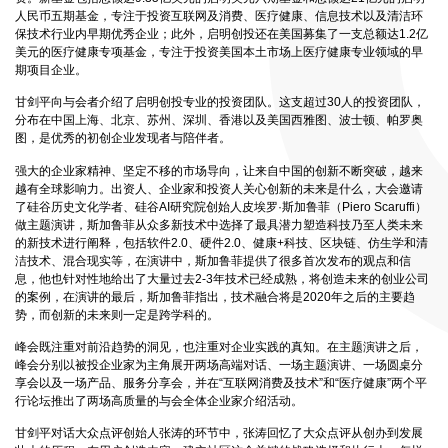
人民币五期基金，专注于投资互联网及消费、医疗健康、信息技术以及清洁环
保技术行业内早期优秀企业；此外，启明创投还在美国募集了一支总额达1.2亿
美元的医疗健康专项基金，专注于投资美国本土市场上医疗健康专业领域的早
期项目企业。
甘剑平向与会者介绍了启明创投专业的投资团队。这支超过30人的投资团队，
分布在中国上海、北京、苏州、深圳、香港以及美国西雅图、波士顿、帕罗奥
图，是优秀的初创企业发现者与陪伴者。
强大的企业家精神、坚定不移的市场导向，让来自中国的创新不断突破，越来
越有全球影响力。出资人、企业家和投资人关心创新的未来是什么，大会邀请
了硅谷历史文化学者、硅谷AI研究院创始人皮埃罗·斯加鲁菲（Piero Scaruffi）
做主题演讲，斯加鲁菲从众多新技术中选择了最具潜力塑造科技乃至人类未来
的新技术进行阐释，包括软件2.0、硬件2.0、健康+科技、区块链、仿生学和清
洁技术、混合现实等，在演讲中，斯加鲁菲提供了很多首次发布的观点和信
息，他也针对性地给出了大量过去2-3年技术已经成熟，将创造未来的创业公司
的案例，在演讲的最后，斯加鲁菲指出，技术融合将是2020年之后的主要趋
势，而创新的未来则一定是跨学科的。
峰会既注重对前沿趋势的洞见，也注重对企业实践的真知。在主题演讲之后，
峰会分别以被投企业家为主角展开两场高端对话、一场主题演讲、一场圆桌分
享会以及一场产品、服务分享会，并在“互联网消费及技术”和“医疗健康”两个平
行论坛推出了两场高质量的与会全体企业家介绍活动。
甘剑平对话大众点评创始人张涛的环节中，张涛回忆了大众点评从创办到发展