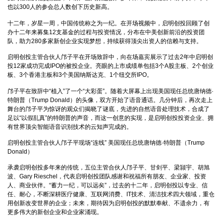
也以300人的参会总人数创下历史新高。
十二年，岁星一周，中国传统称之为一纪。在开场视频中，启明创投回顾了创
办十二年来募集12支基金的过程与投资情况，分布在中美创新前沿的投资团
队，助力280多家新创企业实现梦想，持续获得顶尖出资人的信赖与支持。
启明创投主管合伙人邝子平在开场致辞中，向在场嘉宾展示了过去2年中启明创
投12家成功完成IPO的被投企业。亮眼的上市成绩单包括3个A股主板、2个创业
板、3个香港主板和3个美国纳斯达克、1个纽交所IPO。
邝子平在致辞中“植入”了一个“大彩蛋”。随着大屏幕上出现美国现任总统唐纳德·
特朗普（Trump Donald）的头像，双方开始了语音通话。几分钟后，再次走上
舞台的邝子平为惊讶的观众们揭晓了谜底，先进的自然语音处理技术，合成了
足以“以假乱真”的特朗普的声音，而这一创意的实现，是启明创投投资企业、拥
有世界顶尖智能语音识别技术的云知声完成的。
启明创投主管合伙人邝子平现场“连线” 美国现任总统唐纳德·特朗普（Trump
Donald）
承袭启明创投多年来的传统，五位主管合伙人邝子平、甘剑平、梁颕宇、胡旭
波、Gary Rieschel，代表启明创投团队感谢和祝福所有朋友、企业家、投资
人、商业伙伴。“蓄力一纪，可以远矣”，过去的十二年，启明创投以专业、信
任、耐心，不断深耕医疗健康、互联网消费、IT技术、清洁技术四大领域，重仓
用创新改变世界的企业；未来，期待因为启明创投的默默奉献、不遗余力，有
更多伟大的新创企业和企业家涌现。