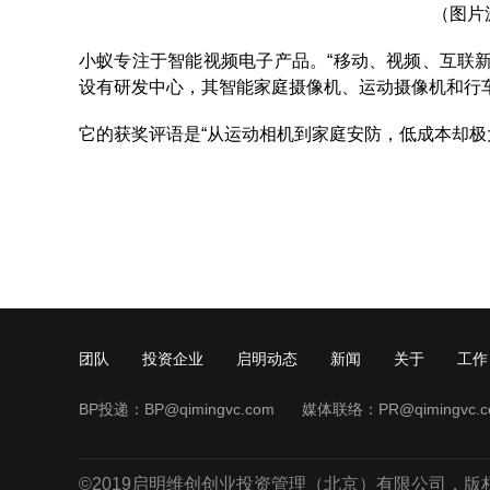
（图片
小蚁专注于智能视频电子产品。“移动、视频、互联
设有研发中心，其智能家庭摄像机、运动摄像机和行
它的获奖评语是“从运动相机到家庭安防，低成本却极
团队
投资企业
启明动态
新闻
关于
工作
BP投递：
BP@qimingvc.com
媒体联络：
PR@qimingvc.
©2019启明维创创业投资管理（北京）有限公司，版