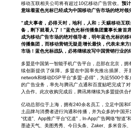
移动互联相关公司将有超过10亿移动广告营收。
预计
意味着蓝色光标已经成为中国移动广告市场的绝对领
“成大事者，必得天时，地利，人和；天赐移动互
备，剩下就看人了！”蓝色光标传播集团董事长兼首
成为移动广告市场的绝对领导者，明年蓝色光标的移
传播集团，而移动营销无疑是增长最快，代表未来方
市场！蓝色光标战队，必将继续改写中国营销行业的
多盟是中国第一智能手机广告平台，总部在北京，拥有
续创新提供了保障。多盟在中国率先推出插屏、开
network和移动DSP平台“多盟･必得”，为近550
的广告业务，率先与腾讯广点通和百度贴吧完成了对接，并
入合作。此次收购完成后，腾讯将继续为多盟提供合
亿动总部位于上海，拥有240余名员工，立足中国
土品牌与消费者进行沟通和传播，并为众多的中国开
“优道”、App推广平台“亿道”，In-App广告网络
墨迹天气、美图秀秀、今日头条、Zaker、多米音乐、