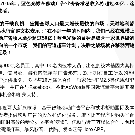
2015年，蓝色光标在移动广告业务备考总收入将超过30亿，这
先者。
联的千载良机，坐拥全球人口最大增长最快的市场，天时地利皆
席执行官赵文权表示：“在不到一年的时间内，我们已经在规模上
动广告收入至少超过50亿！蓝色光标的目标是成为一家世界级的
向的一个市场，我们的弯道超车计划，决胜之战场就在移动营销
纪录！”
300余名员工，其中100名为技术人员，出色的技术基因为其持
屏、信息流、游戏内视频等广告形式，旗下拥有自主研发的Ad
0个客户提供服务。多盟与16万媒体合作，独家代理PM2.5等优质APP
正在与Facebook、谷歌AdWords等国际流量平台展开深
作机会和相关支持。
和印度两大新兴市场，基于智能移动广告平台和技术帮助国际及本
发者提供移动广告的投放和优化服务。旗下拥有程序化购买平台
“智道”和即时高效的受众扩充平台“竞道”。亿动与近三万媒体合作，包括
滴滴打车、暴风影音、优酷、爱奇艺等Hero APP。