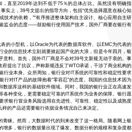
，直至2019年达到不低于75％的总体占比。虽然没有明确指
。事实上，39号文提出的指导方向，包括“优先选择愿意在核心知
或技术的依赖，”“有序推进整体架构自主设计、核心应用自主研
了银监会的态度——鼓励银行使用国产技术，国外厂商要在银行有
为代表的小型机，以Oracle为代表的数据库软件、以EMC为代表的
银行业的信息技术立刻就要掀起国产化的大浪，但是今年四月，银
乎意料。首先，国外IT厂商是不会对39号文新规无动于衷的。事
政府提出了抗议，声称新规违反了WTO承诺，干涉了商业机构的
银行业本身。众所周知，银行业对IT系统的可靠性和稳定性要求
行对IT产品的故障抱着“零容忍”的态度。我国的信息技术因为
和数据库这样的基础软件领域。同时，我国的银行业正在高速发
等各种变化，更需要稳定可靠的IT系统作为业务的保障。银行愿
策上要求银行冒业务风险选用在先进性、可靠性、稳定性以及成熟度
么样的产品还需要银行依据业务情况自己来决定。
业的青睐。然而，大数据时代的到来改变了这一格局。随着网上银
的增多，银行的数据量出现了爆发。数据分析的规模和复杂度都