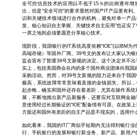
全可控信息技术的应用以不低于15％的比例逐年增加
出，但是“安全可控”的要求显然对国产IT产品更有利
识和关键技术领域进行合作的机构，避免对单一产品
发、核心知识自主掌握、关键技术自主应用”也证实
一席之地则必须要愿意分享核心技术。
现阶段，我国银行的IT系统高度依赖“IOE”(以IBM
高端存储）等国外厂商。39号文的发布让大家认为
监会宣布了暂缓39号文新规的决定。这个决定并不出
实上，包括美国商会在内的多个国外商业团体向我国
采购活动。然而，对39号文新规的阻力还来自于我国
极高，系统故障常常意味着直接的金钱损失。所以，银
起步晚，确实和国外还存在着差距，尤其在操作系统
展，不断地推出新产品新服务，还要应对互联网金融
意使用经过长期验证的“IOE”配备情有可原。在政
方面还和国外有差距的自主产品是不现实的，选用什
如此看来，我国的IT厂商似乎短期内无法得到银行
行、手机银行的发展和银行新业务、新产品、新用户