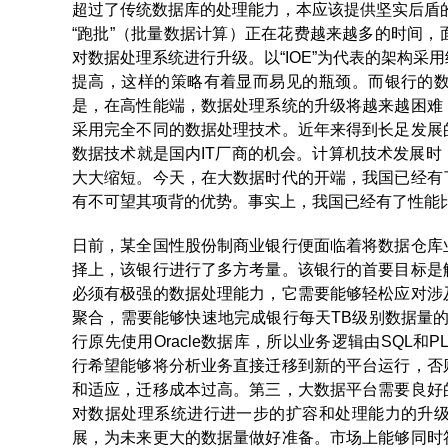
超过了传统数据库的处理能力，本应该提供坚实后盾的
“跑批”（批量数据计算）正在花费越来越多的时间
对数据处理系统进行升级。以“IOE”为代表的架构
提高，这样的策略有着显而易见的瓶颈。而银行的
是，在高性能端，数据处理系统的升级将越来越困难
采用完全不同的数据处理技术。近年来得到长足发展
数据技术就是国内IT厂商的机会。计算机技术发展
大大缩短。今天，在大数据时代的开端，我国已经有
有不可望其项背的优势。事实上，我国已经有了性能
日前，某全国性股份制商业银行便面临着将数据仓库
择上，该银行进行了多方考量。该银行的首要目标是
必须有极强的数据处理能力，它需要能够轻松应对涉
聚合，需要能够快速地完成银行每天TB级别数据量的分
行原先使用Oracle数据库，所以业务逻辑由SQL和
行希望能够将分析业务直接迁移到新的平台运行，否
和适应，迁移成本过高。第三，大数据平台需要良好
对数据处理系统进行进一步的扩容和处理能力的升
展，为未来更大的数据量做好准备。市场上能够同时