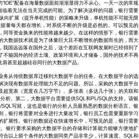
“IOE”配备在海量数据面前渐渐显得力不从心。一天一次的常规
，面临着无法在当天完成的可能。为了解决这样的问题，银行需要
采用纵向扩展（提升单机性能）的策略来升级，单机性能不可能无限
数据量每天都在增长，对系统不断的升级是必然的。可以预见的
，同等资金换来的性能将越来越少。在这样的情形下，银行需要
的大数据技术就是为了体量巨大且不断增长的数据而生的，而大
时，我国远远落在国外之后，这个差距在互联网发展时已经得到了
了不输国外的经济土壤、政策环境和人才储备，国外的技术不再
比肩甚至超越硅谷同行的大数据产品。
业务从传统数据库迁移到大数据平台的任务。在大数据平台的选
解决现有数据库处理能力不足的问题。所以，采购的大数据平台
及超宽表（宽度在几万字节）、多张表（多达几十张）的关联和
析。第二，大数据平台需要提供SQL和PL/SQL的支持。该银
PL/SQL写就，这也是银行的分析人员最熟悉的数据分析语言。银
则，银行将需要对业务进行大量改写，银行员工也需要重新学习
的扩展性。银行的数据还在快速增长中，可预见的是，银行需要
级。银行要求采购的大数据平台的存储和计算能力能够方便地扩
符合以上留个条件的大数据同类产品非常少，计算速度、SQL和