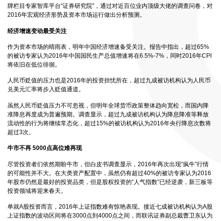
牌栏目专家智库平台“证券研究院”，通过对近百位业内顶级大佬的调查问卷，对
2016年宏观经济形势及资本市场运行做出分析预测。
经济增速变动最受关注
作为资本市场的晴雨表，明年中国经济增速备受关注。报告中指出，超过65%
的被访专家认为2016年中国国民生产总值增速将在6.5%-7%，同时2016年CPI
将依旧在低位徘徊。
人民币贬值的压力也是2016年的投资担忧所在，超过九成被访机构认为人民币
兑美元汇率将步入贬值通道。
虽然人民币贬值压力不可忽视，但明年全球货币政策整体趋向宽松，而国内降
准降息再度成为普遍预期。调查显示，超过九成被访机构认为降息降准等释放
流动性的行为将继续常态化，超过15%的被访机构认为2016年央行降息次数将
超过3次。
牛市不再 5000点高位难再现
尽管投资者们依然期盼牛市，但白皮书调查显示，2016年再次出现“疯牛”行情
的可能性并不大。在大类资产配置中，虽然仍有超过40%的被访专家认为2016
年股市仍然是最好的投资品类，但是股权投资的“人气指数”已经逆袭，新三板等
投资领域将迎来春天。
单就A股投资而言，2016年上证指数难有惊艳表现。接近七成被访机构认为A股
上证指数的波动区间将在3000点到4000点之间，而联讯证券副总裁曹卫东认为