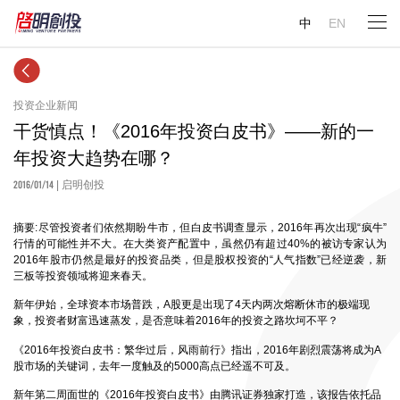
中
EN
投资企业新闻
干货慎点！《2016年投资白皮书》——新的一
年投资大趋势在哪？
2016/01/14
| 启明创投
摘要:尽管投资者们依然期盼牛市，但白皮书调查显示，2016年再次出现“疯牛”
行情的可能性并不大。在大类资产配置中，虽然仍有超过40%的被访专家认为
2016年股市仍然是最好的投资品类，但是股权投资的“人气指数”已经逆袭，新
三板等投资领域将迎来春天。
新年伊始，全球资本市场普跌，A股更是出现了4天内两次熔断休市的极端现
象，投资者财富迅速蒸发，是否意味着2016年的投资之路坎坷不平？
《2016年投资白皮书：繁华过后，风雨前行》指出，2016年剧烈震荡将成为A
股市场的关键词，去年一度触及的5000高点已经遥不可及。
新年第二周面世的《2016年投资白皮书》由腾讯证券独家打造，该报告依托品