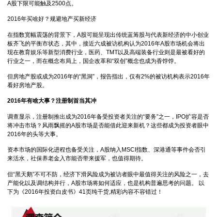
A股下限可能触及2500点。
2016年买啥好？规避地产买新经济
在指数宽幅震荡的背景下，A股可能呈现出传统蓝筹股与代表新经济的中小创业
板齐飞的平衡市状态，其中，接近六成被访机构认为2016年A股市场机会将出
现在教育娱乐等新型消费行业，医药、TMT以及高端装备行业则是最被看好的
行业之一，而在概念布局上，国企改革和“双创”概念也成为香饽饽。
但房地产股或成为2016年的“黑洞”，报告指出，仅有2%的被访机构表示2016年
看好房地产股。
2016年有啥大事？注册制首当其冲
调查显示，注册制推出成为2016年备受投资者关注的“要务”之一，IPO扩容是否
将冲击市场？风雨飘摇的A股市场是否能借此迎来新机？这些都成为投资者眼中
2016年的头等大事。
资本市场的国际化进程也备受关注，A股纳入MSCI指数、深港通等事件会否引
来活水，社保养老金入市能否带来援军，也值得期待。
但“黑天鹅”不可不防，经济下滑风险成为被访者眼中最值得关注的风险之一，去
产能化以及调结构并行，A股市场将如何适应，也是机构普遍思考的问题。 以
下为《2016年投资白皮书》41页纯干货,精彩内容不容错过！