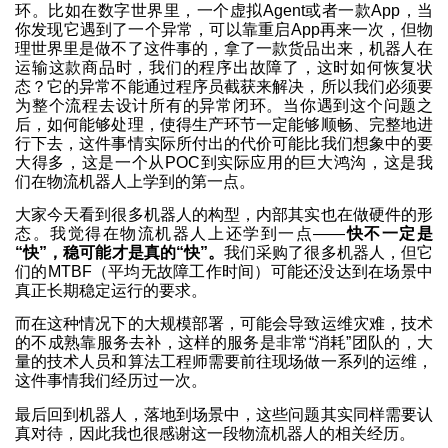
环。比如在数字世界里，一个虚拟Agent或者一款App，当
你发现它遇到了一个异常，可以靠重启App再来一次，但物
理世界里是做不了这件事的，拿了一款货品出来，机器人在
运输这款商品时，我们的程序出故障了，这时如何恢复状
态？它的异常不能通过程序员截获来解决，所以我们必须要
为整个流程去设计所有的异常闭环。当你遇到这个问题之
后，如何能够处理，使得生产环节一定能够顺畅、完整地进
行下去，这件事情实际所付出的代价可能比我们想象中的要
大得多，这是一个从POC到实际应用的巨大鸿沟，这是我
们在物流机器人上学到的第一点。
大家今天看到很多机器人的构型，内部其实也在做硬件的形
态。我觉得在物流机器人上还学到一点——
快不一定是
“快”，稳可能才是真的“快”。
我们采购了很多机器人，但它
们的MTBF（平均无故障工作时间）可能还没达到在场景中
真正长期稳定运行的要求。
而在这种情况下的大规模部署，可能会导致运维灾难，技术
的不成熟靠服务去补，这样的服务是非常“消耗”团队的，大
量的技术人员和算法工程师需要前往现场做一系列的运维，
这件事情我们经历过一次。
最后回到机器人，落地到场景中，这些问题其实同样需要认
真对待，因此我也很感谢这一段物流机器人的相关经历。