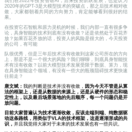
我们在2022年投资智谱AI，后来投资阶跃星辰，也是认为
2020年的GPT-3是大模型技术的突破点，那之后技术相对收
敛，大家都朝着共同的方向努力，肯定能够看到很好的结
果。
在投资它石智航和原力灵机的时候，我们内部一直有很多争
论，具身智能的技术到底有没有收敛？还是依然处于百花齐
放？如果百花齐放的话，投资人的风险是很大的，今天投资
的公司，有可能
队很优秀，但是三年后技术没有收敛到这家公司所在的方向
上，那是不是一个很大的风险？我们聊聊，到底具身智能技
术有没有收敛？以前大模型技术发展受限于数据、算力，现
在具身智能这个领域，有没有一些大的瓶颈阻碍技术更快速
往前走？
唐文斌：
我的判断是技术并没有收敛，
因为今天不管是从算
法的框架上，还是从数据的来源上，还是从硬件的形态和稳
定性上，以及最后场景落地的先后顺序，每一个问题仍是开
放问题。
目前大家普遍认为技术逐渐收敛，应该走端到端、纯数据驱
动这条路线，用类似于VLA的技术框架，这是逐渐形成的共
识，
并且我觉得大家对于未来的技术发展也有一些共识。