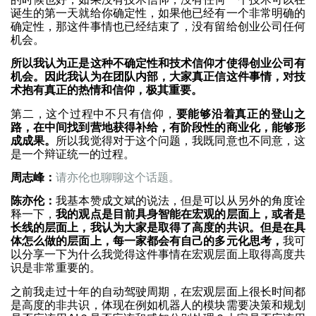
诞生的第一天就给你确定性，如果他已经有一个非常明确的
确定性，那这件事情也已经结束了，没有留给创业公司任何
机会。
所以我认为正是这种不确定性和技术信仰才使得创业公司有
机会。因此我认为在团队内部，大家真正信这件事情，对技
术抱有真正的热情和信仰，极其重要。
第二，这个过程中不只有信仰，
要能够沿着真正的登山之
路，在中间找到营地获得补给，有阶段性的商业化，能够形
成成果。
所以我觉得对于这个问题，我既同意也不同意，这
是一个辩证统一的过程。
周志峰：
请亦伦也聊聊这个话题。
陈亦伦：
我基本赞成文斌的说法，但是可以从另外的角度诠
释一下，
我的观点是目前具身智能在宏观的层面上，或者是
长线的层面上，我认为大家是取得了高度的共识。但是在具
体怎么做的层面上，每一家都会有自己的多元化思考，
我可
以分享一下为什么我觉得这件事情在宏观层面上取得高度共
识是非常重要的。
之前我走过十年的自动驾驶周期，在宏观层面上很长时间都
是高度的非共识，体现在例如机器人的模块需要决策和规划