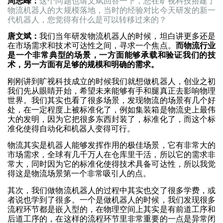
周志峰：
这个问题也请文斌回答一下，您在旷视科技搭建了
物流机器人的大规模落地，当时的经验对比今天研发的新一
代机器人，您觉得有什么是可以转移过来的？
唐文斌：
我们当年研发物流机器人的时候，坦白讲更多还是
在市场需求和技术可达性之间，寻求一个焦点。
而物流行业
是一个非常典型的场景，一方面能够承载和验证我们的技
术，另一方面有足够的规模和明确的需求。
刚刚讲到旷视科技成立的时候我们就想做机器人，创业之初
我们先从眼睛开始，希望未来能够有手和腿真正去影响物理
世界。我们其实也看了很多场景，发现物流的场景有几个好
处，在一定程度上被标准化了，例如集装箱是物流史上最伟
大的发明，因为它把很多东西封装了，标准化了，而这个标
准化使得自动化和机器人变得可行。
物流其实是机器人能够发挥作用的极佳场景，它有非常大的
市场需求，全球有几千万人在仓库里干活，所以它的需求非
常大，同时因为它的标准化使得技术具备可达性，所以我觉
得这是物流场景第一个非常吸引人的点。
其次，我们做物流机器人的过程中其实也交了很多学费，或
者说也学到了很多。一个是做机器人的时候，我们发现很多
流程环节都是嵌入型的，在物理空间上其实是有前道工序和
后道工序的，在这样的流程环节里非常重要的一点是异常闭