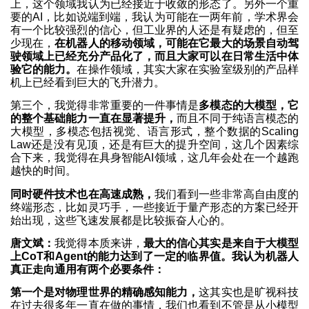
上，这个领域我认为已经接近于收敛的形态了。另外一个重
要的AI，比如说端到端，我认为可能在一两年前，学术界会
有一个比较强烈的信心，但工业界的人还是有疑虑的，但至
少现在，
在机器人的移动领域，可能在它最大的场景自动驾
驶领域上已经充分产品化了，而且大家可以在日常生活中体
验它的能力。
在操作领域，其实大家在实验室级别的产品样
机上已经看到巨大的飞升潜力。
第三个，我觉得非常重要的一件事情是
多模态的大模型，它
的整个基础能力一直在显著提升，
而且不同于纯语言模态的
大模型，多模态包括视觉、语言形式，整个数据的Scaling
Law还是没有见顶，还是有巨大的提升空间，这几个因素综
合下来，我觉得在具身智能AI领域，这几年会处在一个越跑
越快的时间。
同时硬件技术也在高速成熟，
我们看到一些非常高自由度的
终端形态，比如灵巧手，一些接近于量产形态的方案已经开
始出现，这些飞速发展都是比较振奋人心的。
唐文斌：
我觉得本质来讲，
最大的信心其实是来自于大模型
上CoT和Agent的能力达到了一定的临界值。我认为机器人
真正走向通用有两个必要条件：
第一个是对物理世界的精确感知能力，
这其实也是旷视科技
在过去很多年一直在做的事情，我们也看到不管是从小模型