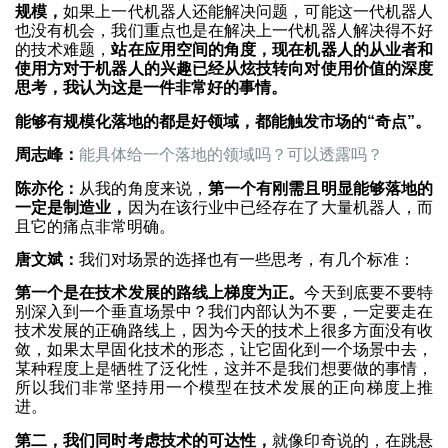
规模，
如果上一代机器人还能解决问题，可能这一代机器人
也没有机会，我们重点也是在解决上一代机器人解决得不好
的技术难题，
站在应用空间的角度，现在机器人的从业者和
使用方对于机器人的兴趣已经从炫技转向对使用价值的深度
思考，我认为这是一件非常好的事情。
能够有规模化落地的都是好领域，都能触发市场的“奇点”。
周志峰：
能具体给一个落地的领域吗？可以透露吗？
陈亦伦：
从我的角度来说，
第一个有刚需且明显能够落地的
一定是制造业，
因为在该行业中已经存在了大量机器人，而
且它的痛点非常明确。
唐文斌：
我们对场景的选择也有一些思考，有几个标准：
第一个是在技术发展的路线上梯度为正。
今天到底要不要特
别深入到一个垂直场景中？我们内部认为不要，一定要走在
技术发展的正确路线上，因为今天的技术上很多方面没有收
敛，如果太早固化技术的形态，让它固化到一个场景中去，
某种程度上是牺牲了泛化性，这并不是我们想要做的事情，
所以我们非常坚持用一个模型在技术发展的正向梯度上推
进。
第二，我们同时考虑技术的可达性，
就像印奇说的，在跳悬