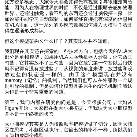
比方说多模态，大家今天都会觉得光靠视觉引导很难走向智
能，因为人在物理世界的时候，不仅是通过眼睛去感知物理
世界，还通过触觉，看不到的东西还会通过脑袋探一探，比
如说能不能学习自动驾驶，如何能够直接把有深度的信息用
在VLA里面，这一系列的多模态数据如何灌入大模型？我觉
得在逐渐形成共识。
但这个模型架构长什么样子？其实现在并不知道。
我们现在其实还在探索的一些技术方向，包括今天的VLA大
部分是单帧模型，如果用VLA去驱动机器人炒菜，让它放三
勺盐，它其实放不了三勺盐，因为它放完第一勺盐以后很快
就不记得有没有放过盐了，从视觉的角度来讲，放过盐和没
放过盐的状态是一样的。由于这个模型现在并没有
memory（记忆）的机制，当然我们也可以在外部做一个规
则引导的机制，但是如何让模型具备原生的记忆机制？我认
为也是一个非常重要的问题。
第三，我们内部在研究的问题是，今天很多公司，比如从
Figure开始，大家都在提大小脑模型，但我认为大小脑模型
并不是一个终极的状态。
大小脑模型其实是人为按照频率把模型做了切分，因为大脑
区在思考，小脑区做执行，它输出的频率不一样，所以我们
人为切成两个模型。