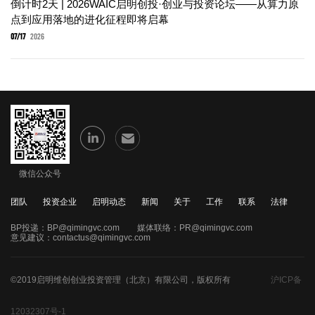
倒计时2天 | 2026WAIC启明创投·创业与投资论坛——从算力原
点到应用落地的进化征程即将启幕
07/17
2026
微信公众号
团队
投资企业
启明动态
新闻
关于
工作
联系
法律
BP投递：
BP@qimingvc.com
媒体联络：
PR@qimingvc.com
意见建议：
contactus@qimingvc.com
©2019启明维创创业投资管理（北京）有限公司，版权所有
沪ICP备
12032307号-1