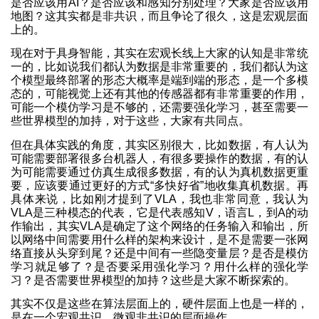
是否应该用AI？是否应该和感知分别处理？大家是否应该用
地图？这其实都是非共识，而且争论了很久，这是宏观层面
上的。
现在对于具身智能，其实在宏观长线上大家的认知是非常统
一的，比如说我们都认为数据是非常重要的，我们都认为这
个模型最终部署的形态大概率是端到端的形态，是一个多模
态的，可能视觉上还有其他的传感器都有非常重要的作用，
可能一个模仿学习是不够的，还需要强化学习，甚至需要一
些世界模型的加持，对于这些，大家有共同点。
但在具体实践的角度，其实区别很大，比如数据，有人认为
可能需要部署很多台机器人，有很多要操作的数据，有的认
为可能需要通过仿真生成很多数据，有的认为真机数据更重
要，应该要通过更好的方式“多快好省”地收集真机数据。再
具体来说，比如刚才提到了VLA，我也非常同意，我认为
VLA是三种模态的代表，它是代表感知V，语言L，到A的动
作输出，其实VLA是确定了这个网络的任务输入和输出，所
以网络中间需要用什么样的架构来设计，是不是需要一张网
络直接从头穿到尾？还是中间有一些隐变量层？是否是模仿
学习就足够了？是否要采用强化学习？用什么样的强化学
习？是否需要世界模型的加持？这些是大家不断探索的。
其实不仅是这些在算法层面上的，硬件层面上也是一样的，
是在一个宏观共识、微观非共识的层面操作。