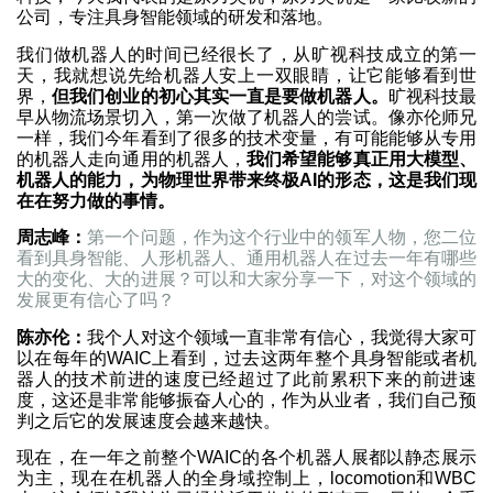
公司，专注具身智能领域的研发和落地。
我们做机器人的时间已经很长了，从旷视科技成立的第一
天，我就想说先给机器人安上一双眼睛，让它能够看到世
界，
但我们创业的初心其实一直是要做机器人。
旷视科技最
早从物流场景切入，第一次做了机器人的尝试。像亦伦师兄
一样，我们今年看到了很多的技术变量，有可能能够从专用
的机器人走向通用的机器人，
我们希望能够真正用大模型、
机器人的能力，为物理世界带来终极AI的形态，这是我们现
在在努力做的事情。
周志峰：
第一个问题，作为这个行业中的领军人物，您二位
看到具身智能、人形机器人、通用机器人在过去一年有哪些
大的变化、大的进展？可以和大家分享一下，对这个领域的
发展更有信心了吗？
陈亦伦：
我个人对这个领域一直非常有信心，我觉得大家可
以在每年的WAIC上看到，过去这两年整个具身智能或者机
器人的技术前进的速度已经超过了此前累积下来的前进速
度，这还是非常能够振奋人心的，作为从业者，我们自己预
判之后它的发展速度会越来越快。
现在，在一年之前整个WAIC的各个机器人展都以静态展示
为主，现在在机器人的全身域控制上，locomotion和WBC