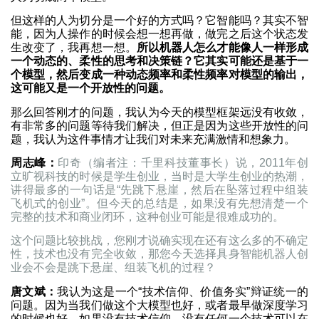
但这样的人为切分是一个好的方式吗？它智能吗？其实不智
能，因为人操作的时候会想一想再做，做完之后这个状态发
生改变了，我再想一想。
所以机器人怎么才能像人一样形成
一个动态的、柔性的思考和决策链？它其实可能还是基于一
个模型，然后变成一种动态频率和柔性频率对模型的输出，
这可能又是一个开放性的问题。
那么回答刚才的问题，我认为今天的模型框架远没有收敛，
有非常多的问题等待我们解决，但正是因为这些开放性的问
题，我认为这件事情才让我们对未来充满激情和想象力。
周志峰：
印奇（编者注：千里科技董事长）说，2011年创
立旷视科技的时候是学生创业，当时是大学生创业的热潮，
讲得最多的一句话是“先跳下悬崖，然后在坠落过程中组装
飞机式的创业”。但今天的总结是，如果没有先想清楚一个
完整的技术和商业闭环，这种创业可能是很难成功的。
这个问题比较挑战，您刚才说确实现在还有这么多的不确定
性，技术也没有完全收敛，那您今天选择具身智能机器人创
业会不会是跳下悬崖、组装飞机的过程？
唐文斌：
我认为这是一个“技术信仰、价值务实”辩证统一的
问题。因为当我们做这个大模型也好，或者最早做深度学习
的时候也好，如果没有技术信仰，没有任何一个技术可以在