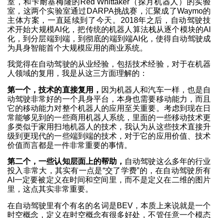
室，和卡耐基梅隆的Red Whittaker（探月机器人）的实验
室，这两个实验室通过DARPA挑战赛，汇聚成了Waymo的
主体方案，一直延续到了今天。2018年之后，自动驾驶技
术开始大规模AI化，把传统的机器人算法栈从逐个模块的AI
化，到分层端到端，到彻底的端到端AI化，使得自动驾驶成
为具身智能首个大规模应用的商业系统。
我觉得在自动驾驶的从业经验，包括技术经验，对于在机器
人领域的复用，我是从这三方面理解的：
第一个，技术的直接复用，
因为机器人和汽车一样，也是自
动驾驶非常好的一个具身平台，本身也需要移动能力，而且
它的移动能力对整个机器人的应用至关重要。考虑到现在日
常能够见到的一些商用机器人系统，里面的一些移动技术更
多类似于家用扫地机器人的技术，我认为从这些技术直接升
级到更现代的一些端到端的技术，对于它的应用价值、技术
价值而言都是一件非常重要的事情。
第二个，一些认知层面上的帮助，
自动驾驶这么多年的行业
投入非常大，其实有一点是“交了学费”的，在自动驾驶所有
AI一定要被定义在时间和空间里，而不是定义在二维的图片
里，这点其实非常重要。
在自动驾驶里有个有名的名词是BEV，本质上来说就是一个
时空概念，定义在时空概念有很多好处，不管任意一个模态