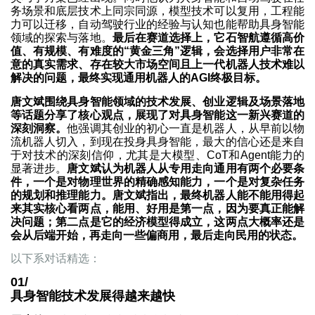
务场景和底层技术上同宗同源，模型技术可以复用，工程能
力可以迁移，自动驾驶行业的经验与认知也能帮助具身智能
领域的探索与落地。
最后在赛道选择上，它石智航遵循高价
值、有规模、有难度的“黄金三角”逻辑，会选择用户非常在
意的真实需求、存在较大市场空间且上一代机器人技术难以
解决的问题，最终实现通用机器人的AGI终极目标。
唐文斌围绕具身智能领域的技术发展、创业逻辑及场景落地
等话题分享了核心观点，展现了对具身智能这一新兴赛道的
深刻洞察。
他强调其创业的初心一直是机器人，从早前以物
流机器人切入，到现在投身具身智能，最大的信心还是来自
于对技术的深刻信仰，尤其是大模型、CoT和Agent能力的
显著进步。
唐文斌认为机器人从专用走向通用有两个必要条
件，一个是对物理世界的精确感知能力，一个是对复杂任务
的规划和推理能力。唐文斌指出，最终机器人能不能用得起
来其实核心看两点，能用、好用是第一点，因为要真正能解
决问题；第二点是它的经济模型得成立，这两点大概率还是
会从后端开始，再走向一些偏商用，最后走向民用的状态。
以下系对话精选：
01/
具身智能技术发展得越来越快