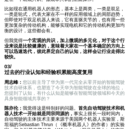
比如现在通用机器人的形态，基本上是两类，一类是双足，
一类是轮式，代表大家在不一样的应用领域上的局部趋势，
但即使对于双足机器人来说，它有直驱关节的，也有用一些
更加复杂的传动机构，能够实现电机和它的传动机构更加均
衡的设计，这些都会有。
但我觉得
一个宏观的共识，加上微观的多元化，对于这个行
业来说是比较健康的，意味着大家在一个基本确定的方向上
可以迅速迭代，彼此界定自己的认知，这样会让行业走得比
较快。
03/
过去的行业认知和经验积累能高度复用
周志峰：
您以前主导了华为第一代完全从零开始的智能驾驶
技术自研体系，也塑造了今天华为智能驾驶在全球的地位，
您提到了认知，有什么认知是能够在智能驾驶领域和今天的
具身智能领域共享的？
陈亦伦：
我觉得这是特别好的问题。
首先自动驾驶技术和机
器人技术一开始就是同宗同源的，
事实上很长一段时间内，
自动驾驶的主体技术主要来源于美国两个机器人实验室，斯
坦福的Sebastian Thrun（《概率机器人》的作者）的实验