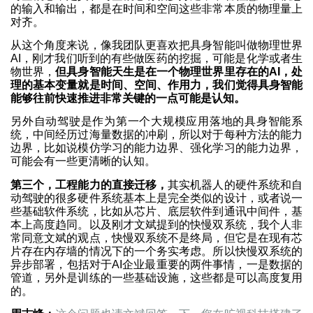
的输入和输出，都是在时间和空间这些非常本质的物理量上
对齐。
从这个角度来说，像我团队更喜欢把具身智能叫做物理世界
AI，刚才我们听到的有些做医药的挖掘，可能是化学或者生
物世界，
但具身智能天生是在一个物理世界里存在的AI，处
理的基本变量就是时间、空间、作用力，我们觉得具身智能
能够往前快速推进非常关键的一点可能是认知。
另外自动驾驶是作为第一个大规模应用落地的具身智能系
统，中间经历过海量数据的冲刷，所以对于每种方法的能力
边界，比如说模仿学习的能力边界、强化学习的能力边界，
可能会有一些更清晰的认知。
第三个，工程能力的直接迁移，
其实机器人的硬件系统和自
动驾驶的很多硬件系统基本上是完全类似的设计，或者说一
些基础软件系统，比如从芯片、底层软件到通讯中间件，基
本上高度趋同。以及刚才文斌提到的快慢双系统，我个人非
常同意文斌的观点，快慢双系统不是终局，但它是在现有芯
片存在内存墙的情况下的一个务实考虑。所以快慢双系统的
异步部署，包括对于AI企业最重要的两件事情，一是数据的
管道，另外是训练的一些基础设施，这些都是可以高度复用
的。