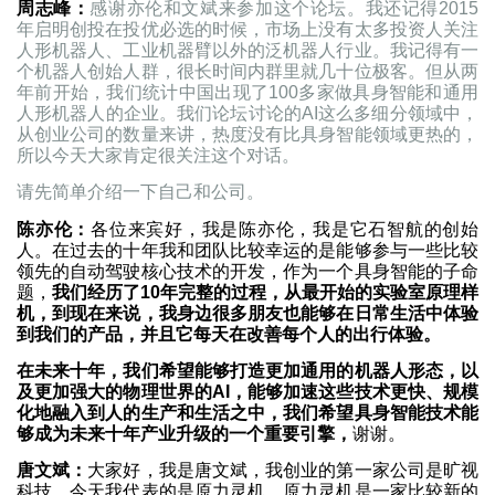
周志峰：
感谢亦伦和文斌来参加这个论坛。我还记得2015
年启明创投在投优必选的时候，市场上没有太多投资人关注
人形机器人、工业机器臂以外的泛机器人行业。我记得有一
个机器人创始人群，很长时间内群里就几十位极客。但从两
年前开始，我们统计中国出现了100多家做具身智能和通用
人形机器人的企业。我们论坛讨论的AI这么多细分领域中，
从创业公司的数量来讲，热度没有比具身智能领域更热的，
所以今天大家肯定很关注这个对话。
请先简单介绍一下自己和公司。
陈亦伦：
各位来宾好，我是陈亦伦，我是它石智航的创始
人。在过去的十年我和团队比较幸运的是能够参与一些比较
领先的自动驾驶核心技术的开发，作为一个具身智能的子命
题，
我们经历了10年完整的过程，从最开始的实验室原理样
机，到现在来说，我身边很多朋友也能够在日常生活中体验
到我们的产品，并且它每天在改善每个人的出行体验。
在未来十年，我们希望能够打造更加通用的机器人形态，以
及更加强大的物理世界的AI，能够加速这些技术更快、规模
化地融入到人的生产和生活之中，我们希望具身智能技术能
够成为未来十年产业升级的一个重要引擎，
谢谢。
唐文斌：
大家好，我是唐文斌，我创业的第一家公司是旷视
科技，今天我代表的是原力灵机，原力灵机是一家比较新的