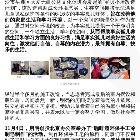
沙市岳麓区大爱无疆公益文化促进会发起的“宝贝小屋改造
计划”，该改造帮助成长环境恶劣，生存空间拥挤无法满足
儿童隐私保护等条件的6-16岁的事实孤儿群体，
旨在改善他
们的家庭生活和学习环境，
以一个房间的物理空间作为支
点，通过对空间环境的改造，为事实孤儿提供一个干净明亮
的空间，一个独立生活、学习的空间，
从而帮助事实孤儿养
成生活和学习方面的良好习惯，满足事实孤儿对美好生活的
向往，激发他们自信、自尊的内在潜力，最终拥有自尊、快
乐的生活。
宝贝小屋改造计划
经过半个多月的施工改造，当志愿者完成最后的室内摆设和
装饰后，房间焕然一新，明亮的房间摆放着漂亮的儿童床、
独立的衣柜和学习桌椅。受助儿童看着自己的温馨小屋和捐
赠物品非常兴奋，并表示以后一定会努力学习，做对社会有
用的人。
11月4日，启明创投北京办公室举办了“咖啡渣环保手工冷
制皂制作”的活动。
制作环保手工皂的原料，同事们不仅用