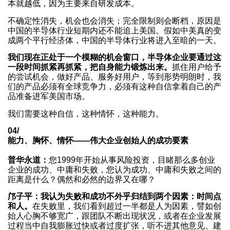
本就越低，因为主要来自研发成本。
不确定性消失，机会也会消失；完全限制则会断档，原因是
中国的半导体行业短期内还不能追上美国。假如中美真的变
成两个平行经济体，中国的半导体行业将进入至暗的一天。
我们现在正处于一个模糊的机会窗口，半导体企业要通过这
一段时间抓紧再抓紧，把自身能力锻炼出来。
抓住用户给予
的尝试机会，做好产品、服务好用户，等到形势明朗时，我
们的产品必须有全球竞争力，必须有这种自信拿着自己的产
品准备进军美国市场。
我们需要这种自信，这种情怀，这种能力。
04/
能力、胸怀、情怀——伟大企业创始人的成功要素
普华永道：
您1999年开始从事风险投资，目睹那么多创业
企业的成功、中庸和失败，您认为成功、中庸和失败之间的
距离是什么？偶然和必然的边界又在哪？
邝子平：我认为失败和成功不外乎归结到两个因素：时间点
和人。
在失败里，我们看到超过一半都是人为因素，譬如创
始人心胸不够宽广，跟团队不断出现状况，或者在企业发展
过程当中自我膨胀过快或者过度扩张，听不进其他意见、建