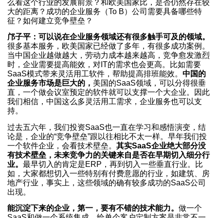
么看这个行业的发展前景？和欧美国家比，是否仍然存在较
大的距离？成功的企业服务（To B）公司需要具备哪些特
征？如何建立竞争壁垒？
邝子平：可以说在企业服务领域还有很多触手可及的领域。
很多基本服务，欧美国家已经做了多年，有很多成功案例。
当中国企业越做越大，劳动力成本越来越高，竞争愈发激烈
时，企业需要提高能效，对IT的需求也会更高。比如需要
SaaS模式带来灵活用工软件，帮助提高排班能效。
中国的
企业服务市场是巨大的，
美国的SaaS领域，可以分得很垂
直，一个做会议室预定的软件就可以支撑一个大企业。因此
我们相信，中国这么多灵活用工需求，企业服务也可以支
持。
过去五六年，我们投资SaaS也一直在学习和感悟演变，结
论是，企业的“竞争壁垒”跟以往相比不太一样。早年我们投
一个软件企业，会看技术壁垒。
其实SaaS企业绝大部分没
有技术壁垒，未来竞争力的关键来自是否在早期切入细分行
业。
最早切入的肯定是ERP，再到切入一些垂直行业。比
如，大家都想切入一些特别有付费意愿的行业，如建筑、房
地产行业，事实上，这些领域的确有较多成功的SaaS公司
出现。
能沉淀下来的企业，第一，要有不错的技术能力。
做一个
SaaS和做一个系统集成，给单个客户定制方案是非常不一