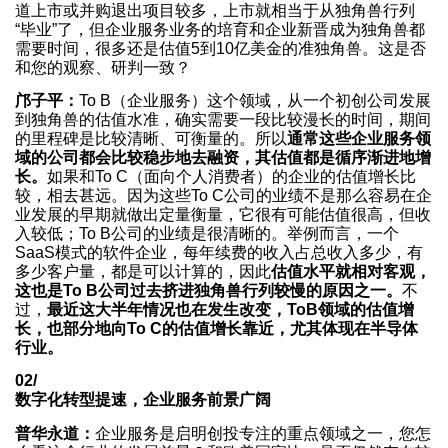
道上市或并购退出项目较多，上市就相当于从独角兽行列
“毕业”了，但企业服务业务的培育和企业新晋成为独角兽都
需要时间，很多还是估值5到10亿美金的准独角兽。这是否
和您的观察、研判一致？
邝子平：
To B（企业服务）这个领域，从一个初创公司发展
到独角兽的估值水准，确实需要一段比较漫长的时间，期间
的里程碑是比较清晰、可衡量的。所以
通常这些企业服务领
域的公司都会比较稳步地去融资，其估值都是循序渐进地增
长。
如果和To C（面向个人消费者）的企业的估值增长比
较，相去甚远。因为这些To C公司的业绩不是那么容易在企
业发展的早期就做出定量衡量，它很有可能估值很高，但收
入较低；To B公司的业绩是很清晰的。举例而言，一个
SaaS模式的软件企业，每年续费的收入占总收入多少，有
多少客户量，都是可以计算的，因此
估值水平就相对客观，
这也是To B公司过去挤进独角兽行列较慢的原因之一。
不
过，
最近这大半年情况也在发生改变，ToB领域的估值增
长，也部分地向To C的估值增长靠近，尤其体现在半导体
行业。
02/
数字化转型提速，企业服务前景广阔
普华永道：
企业服务是启明创投专注的重点领域之一，您怎