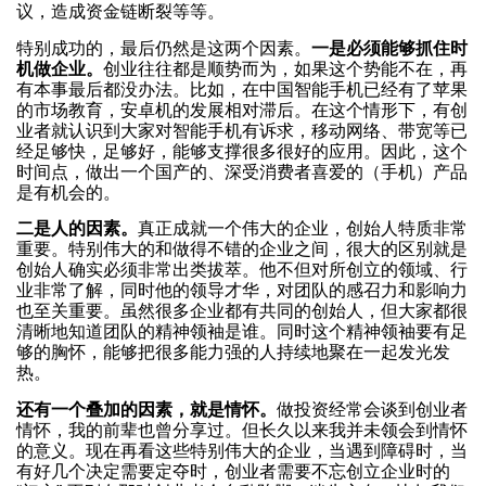
议，造成资金链断裂等等。
特别成功的，最后仍然是这两个因素。
一是必须能够抓住时
机做企业。
创业往往都是顺势而为，如果这个势能不在，再
有本事最后都没办法。比如，在中国智能手机已经有了苹果
的市场教育，安卓机的发展相对滞后。在这个情形下，有创
业者就认识到大家对智能手机有诉求，移动网络、带宽等已
经足够快，足够好，能够支撑很多很好的应用。因此，这个
时间点，做出一个国产的、深受消费者喜爱的（手机）产品
是有机会的。
二是人的因素。
真正成就一个伟大的企业，创始人特质非常
重要。特别伟大的和做得不错的企业之间，很大的区别就是
创始人确实必须非常出类拔萃。他不但对所创立的领域、行
业非常了解，同时他的领导才华，对团队的感召力和影响力
也至关重要。虽然很多企业都有共同的创始人，但大家都很
清晰地知道团队的精神领袖是谁。同时这个精神领袖要有足
够的胸怀，能够把很多能力强的人持续地聚在一起发光发
热。
还有一个叠加的因素，就是情怀。
做投资经常会谈到创业者
情怀，我的前辈也曾分享过。但长久以来我并未领会到情怀
的意义。现在再看这些特别伟大的企业，当遇到障碍时，当
有好几个决定需要定夺时，创业者需要不忘创立企业时的