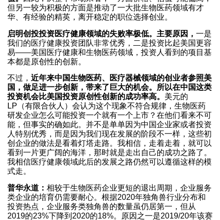
但另一较为积极的方面是推动了一大批生物医药领域有才
华、有经验的精英，离开稳定的职位选择创业。
启明创投投资医疗健康领域的失败率极低。主要原因，
一是
我们的医疗健康投资团队非常优秀，二是投资比起美国更容
易——美国医疗健康和生物医药领域，投资人看到的项目基
本都是原创性的创新。
不过，
近年来中国生物医药、医疗器械领域的创业者参照美
国，做足进一步创新，带来了巨大的机会。所以在中国这类
投资机会比美国投资原创性创新的成功率高。
美元的
LP（有限合伙人）会认为这个现象不符合规律，生物医药
研发企业怎么可能投资一个就有一个上市？在他们看来不可
能，但事实的确如此。并不是单单因为中国企业家或者投资
人特别优秀，而是因为我们现在发展的阶段不一样，这些初
创企业的做法是看着灯塔走路。我相信，走着走着，就可以
看到一片更广阔的海洋，那时就是走出自己的成功之路了。
我相信医疗健康领域此后的发展之路仍然可以遵循这样的模
式走。
普华永道：
相较于生物医药企业更短的退出周期，企业服务
类企业的培育仍需要耐心。根据2020年独角兽行业分布和
投资热点，企业服务类独角兽的数量虽仍居第一，但从
2019的23%下降到2020的18%。原因之一是2019/20年该赛