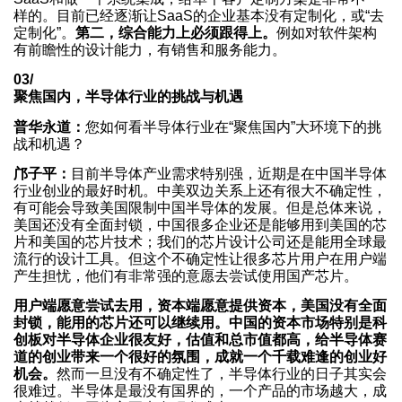
样的。目前已经逐渐让SaaS的企业基本没有定制化，或“去
定制化”。
第二，综合能力上必须跟得上。
例如对软件架构
有前瞻性的设计能力，有销售和服务能力。
03/
聚焦国内，半导体行业的挑战与机遇
普华永道：
您如何看半导体行业在“聚焦国内”大环境下的挑
战和机遇？
邝子平：
目前半导体产业需求特别强，近期是在中国半导体
行业创业的最好时机。中美双边关系上还有很大不确定性，
有可能会导致美国限制中国半导体的发展。但是总体来说，
美国还没有全面封锁，中国很多企业还是能够用到美国的芯
片和美国的芯片技术；我们的芯片设计公司还是能用全球最
流行的设计工具。但这个不确定性让很多芯片用户在用户端
产生担忧，他们有非常强的意愿去尝试使用国产芯片。
用户端愿意尝试去用，资本端愿意提供资本，美国没有全面
封锁，能用的芯片还可以继续用。中国的资本市场特别是科
创板对半导体企业很友好，估值和总市值都高，给半导体赛
道的创业带来一个很好的氛围，成就一个千载难逢的创业好
机会。
然而一旦没有不确定性了，半导体行业的日子其实会
很难过。半导体是最没有国界的，一个产品的市场越大，成