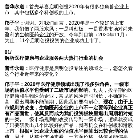
普华永道：
首先恭喜启明创投2020年有很多独角兽企业上
市，其中包括多个科创板的上市。
邝子平：
谢谢。对我们而言，2020年是一个较好的上市
年。我们借了两股东风：一是科创板，一是香港市场对尚未
盈利的生物医药企业的开放。今年到目前（2020年11月）
为止，11个启明创投投资的企业成功上市了。
01/
解析医疗健康与企业服务两大热门行业的机会
普华永道：
医疗健康是启明创投专注的领域之一，您怎么看
这个行业近年来的变化？
邝子平：2020年医疗健康领域出现了很多独角兽。一级市
场的估值水平也受到了二级市场的影响。
过去，投早期的医
疗健康和生物医药企业，常见的风险是时间长，不确定性
高，退出周期不能预期，因此我们要有耐心。
现在，由于上
市规则的改变，生物医药企业的上市不一定要等到企业真正
有产品面世，使其反而成为我们投资板块里退出周期相对短
的一类。
二级市场规则的改变传导到一级市场，逻辑就变成
了只要研发出几个比较好的产品，就有机会在科创板和港股
上市，
根据可比企业大致的估值水平倒算出比较合理的估
值。
因此，从整个市场来看，一方面价格、估值可能偏高，