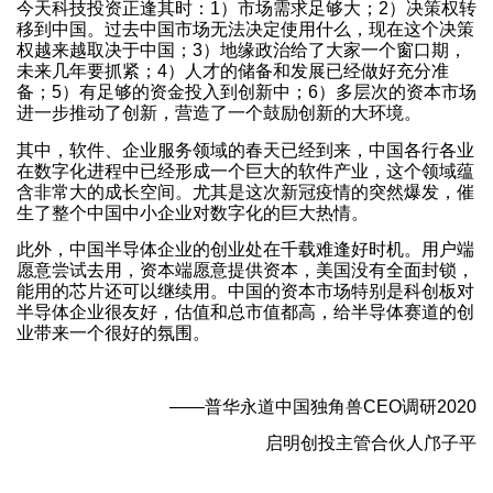
今天科技投资正逢其时：1）市场需求足够大；2）决策权转
移到中国。过去中国市场无法决定使用什么，现在这个决策
权越来越取决于中国；3）地缘政治给了大家一个窗口期，
未来几年要抓紧；4）人才的储备和发展已经做好充分准
备；5）有足够的资金投入到创新中；6）多层次的资本市场
进一步推动了创新，营造了一个鼓励创新的大环境。
其中，软件、企业服务领域的春天已经到来，中国各行各业
在数字化进程中已经形成一个巨大的软件产业，这个领域蕴
含非常大的成长空间。尤其是这次新冠疫情的突然爆发，催
生了整个中国中小企业对数字化的巨大热情。
此外，中国半导体企业的创业处在千载难逢好时机。用户端
愿意尝试去用，资本端愿意提供资本，美国没有全面封锁，
能用的芯片还可以继续用。中国的资本市场特别是科创板对
半导体企业很友好，估值和总市值都高，给半导体赛道的创
业带来一个很好的氛围。
——普华永道中国独角兽CEO调研2020
启明创投主管合伙人邝子平