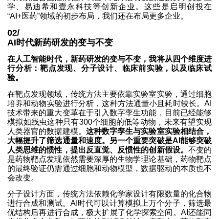
学、易迪希和壹永科技等创新企业。这些是启明创投在
“AI+医药”领域的初步布局，我们还在布局更多企业。
02/
AI时代新药研发的变与不变
在人工智能时代，新药研发的变与不变，我将从四个维度进
行分析：靶点发现、分子设计、临床前实验，以及临床试
验。
在靶点发现领域，传统方法主要依靠实验室实验，通过细胞
培养和动物实验进行分析，这种方法通量小且耗时较长。AI
技术带来的重大变革在于引入数字孪生功能，目前已经能够
模拟如线虫这种只有300个细胞的低等动物，未来有望实现
人类器官的数据建模。
这种数字孪生与实验室实验相结合，
大幅提升了筛选通量和速度。另一个重要突破是AI能够突破
人类思维的惯性，提出反直觉、反惯性的创新假设。
不变的
是药物靶点发现依然需要深厚的生物学理论基础，药物靶点
的最终验证仍需通过细胞和动物模型，数据驱动的本质也不
会改变。
分子设计方面，传统方法依赖化学家设计有限数量的化合物
进行合成和测试。AI时代可以计算模拟上万个分子，筛选最
优结构后再进行合成，极大扩展了化学探索空间。AI还能同