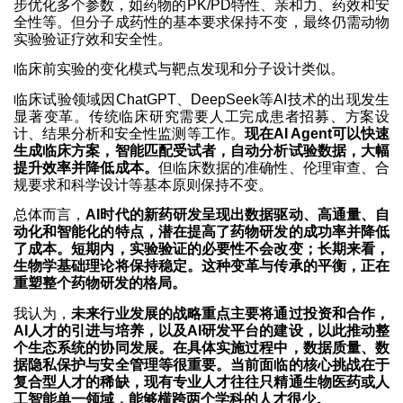
步优化多个参数，如药物的PK/PD特性、亲和力、药效和安
全性等。但分子成药性的基本要求保持不变，最终仍需动物
实验验证疗效和安全性。
临床前实验的变化模式与靶点发现和分子设计类似。
临床试验领域因ChatGPT、DeepSeek等AI技术的出现发生
显著变革。传统临床研究需要人工完成患者招募、方案设
计、结果分析和安全性监测等工作。
现在AI Agent可以快速
生成临床方案，智能匹配受试者，自动分析试验数据，大幅
提升效率并降低成本。
但临床数据的准确性、伦理审查、合
规要求和科学设计等基本原则保持不变。
总体而言，
AI时代的新药研发呈现出数据驱动、高通量、自
动化和智能化的特点，潜在提高了药物研发的成功率并降低
了成本。短期内，实验验证的必要性不会改变；长期来看，
生物学基础理论将保持稳定。这种变革与传承的平衡，正在
重塑整个药物研发的格局。
我认为，
未来行业发展的战略重点主要将通过投资和合作，
AI人才的引进与培养，以及AI研发平台的建设，以此推动整
个生态系统的协同发展。在具体实施过程中，数据质量、数
据隐私保护与安全管理等很重要。当前面临的核心挑战在于
复合型人才的稀缺，现有专业人才往往只精通生物医药或人
工智能单一领域，能够横跨两个学科的人才很少。