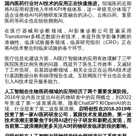
国内医药行业对AI技术的应用正在快速推进。
恒瑞医药近期
将AI应用程度纳入年终KPI考核体系，这一举措充分体现了
该企业推动AI与药物研发深度融合的决心。云南白药、复星
医药等药企也在纷纷拥抱AI。
在医疗器械和诊断领域，AI影像诊断公司普遍采用
Transformer多模态数据分析技术，来提升医学影像判断的
准确性。临床试验服务领域，临床研究组织（CRO）正在
将AI技术整合到临床试验的各个环节。
医疗信息化建设方面，AI医疗智能体的应用有效缓解了三甲
医院医患比例失衡的问题，既提升了医生工作效率，又减轻
了工作负荷。在基因诊断领域，相关企业正在运用AI技术进
行基因数据分析和病理报告生成。互联网医疗平台也在全面
引入AI技术提升服务能力。
人工智能在生物医药领域的应用经历了两个重要发展阶段。
2016年业内首次提出AI在药物研发中的应用概念，到2022
年形成了第一波发展高潮。随着ChatGPT和OpenAI的出
现，行业迎来了第二波发展浪潮。
启明创投在2018-2019年
投资了第一家AI医药研发公司，紧跟技术发展趋势。第一波
技术浪潮主要聚焦于利用AI进行分子研发和新靶点发现，而
当前第二波浪潮则更多关注AI对药物研发临床阶段的影响。