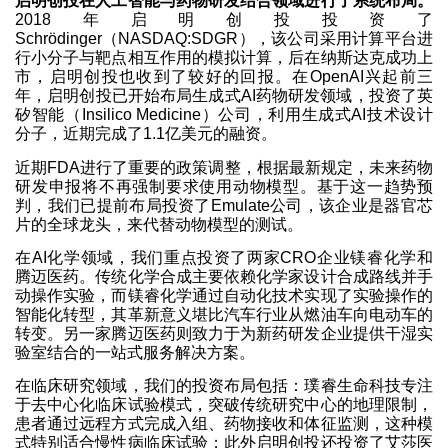
启明创投在人工智能与药物研发结合领域进行了系统布局。
2018年启明创投投资了
Schrödinger（NASDAQ:SDGR），该公司采用计算平台进
行小分子与靶点相互作用的模拟计算，后在纳斯达克成功上
市，启明创投也收到了较好的回报。在OpenAI兴起前三
年，启明创投已开始布局生成式AI药物研发领域，投资了英
矽智能（Insilico Medicine）公司，利用生成式AI技术设计
分子，近期完成了1.1亿美元的融资。
近期FDA进行了重要的政策调整，根据最新规定，未来药物
研发申报将不再强制要求使用动物模型。基于这一趋势预
判，我们已提前布局投资了Emulate公司，该企业是器官芯
片的全球龙头，来代替动物模型的测试。
在AI化学领域，我们重点投资了两家CRO企业镁睿化学和
腾迈医药。传统化学合成主要依赖化学家设计合成路线并手
动操作实验，而镁睿化学通过自动化技术实现了实验操作的
智能化转型，其革新意义堪比汽车行业从燃油车向电动车的
转变。另一家腾迈医药则致力于为新药研发企业提供干湿实
验室结合的一站式服务解决方案。
在临床研究领域，我们的投资布局包括：璞睿生命科技专注
于去中心化临床试验模式，突破传统研究中心的地理限制，
患者通过远程方式完成入组、药物接收和体征监测，这种模
式特别适合慢性病临床试验；此外启明创投还投资了艾莎医