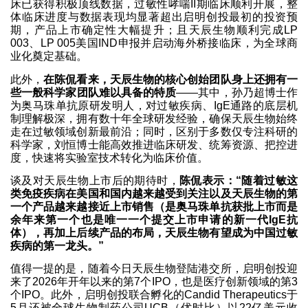
床已获得积极顶线数据，过敏性哮喘II期临床顺利开展，整
体临床进度与数据表现均显著超出启明创投最初的投资预
期，产品上市确定性大幅提升；且天辰生物顺利完成LP
003、LP 005美国IND申报并启动海外桥接临床，为全球商
业化奠定基础。
此外，
在陈侃看来，天辰生物的核心创始团队身上还拥有一
些一般科学家团队难以具备的特质
——其中，孙乃超博士作
为奥马珠单抗原研发明人，对过敏疾病、IgE通路的底层机
制理解极深，拥有数十年全球研发经验，确保天辰生物始终
走在过敏领域创新最前沿；同时，区别于多数仅专注科研的
科学家，刘恒博士能高效推进临床研发、统筹资源、把控进
度，快速将实验室技术转化为临床价值。
谈及对天辰生物上市后的期待时，
陈侃表示：“随着过敏这
类免疫疾病在美国和国内越来越受到关注以及天辰生物的第
一个产品越来越接近上市销售（是奥马珠单抗获批上市而是
余年来第一个也是唯一一个提交上市申请的新一代IgE抗
体），再加上后续产品的布局，天辰生物有望成为中国过敏
疾病的第一龙头。”
值得一提的是，随着今日天辰生物登陆港交所，启明创投迎
来了2026年开年以来的第7个IPO，也是医疗创新领域的第3
个IPO。此外，启明创投联合孵化的Candid Therapeutics于
5月还被全球生物制药公司UCB（优时比）以22亿美元收