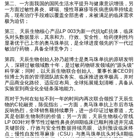
第二、一方面我国的国民生活水平提升与健康意识增强，另
一方面过敏性鼻炎、哮喘、慢性荨麻疹等疾病患病率持续走
高，现有治疗手段难以覆盖全部患者，未被满足的临床需求
极为迫切；
第三、天辰生物核心产品LP 003为新一代抗IgE抗体，临床
头对头数据显示，其亲和力、疗效、安全性、给药便利性均
显著优于已上市的奥马珠单抗，是全球进度领先的下一代过
敏治疗药物，具备全球竞争力；
第四、天辰生物创始人孙乃超博士是奥马珠单抗的原研发明
人，深耕过敏领域数十年，是过敏药物研发领域的“源头级”
科学家；同时，以天辰生物联合创始人、董事长兼CEO刘
恒博士为首的管理团队踏实务实、临床推进效率极高，并对
产品商业化路径、适应症布局、全球拓展规划清晰，具备从
实验室到商业化全链条落地能力。
而对于为何在短短不到一年的时间内再次联合领投了天辰生
物的C轮融资，陈侃指出，一方面，奥马珠单抗上市后市场
反响热烈，全球销售额持续攀升，进一步印证过敏赛道，尤
其是创新生物制剂的价值；另一方面，天辰生物核心管线
LP 003针对季节性过敏性鼻炎的III期临床已顺利推进并完成
关键阶段，疗效与安全性数据持续亮眼、达到预设临床终
点；慢性自发性荨麻疹（CSU）与奥马珠单抗头对头II期临