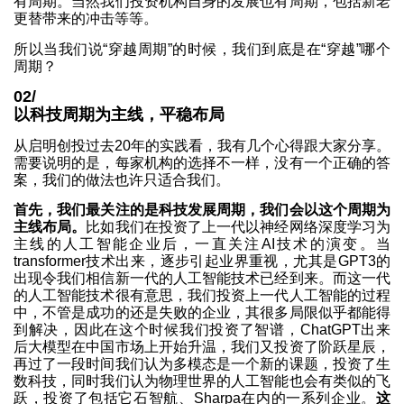
有周期。当然我们投资机构自身的发展也有周期，包括新老
更替带来的冲击等等。
所以当我们说“穿越周期”的时候，我们到底是在“穿越”哪个
周期？
02/
以科技周期为主线，平稳布局
从启明创投过去20年的实践看，我有几个心得跟大家分享。
需要说明的是，每家机构的选择不一样，没有一个正确的答
案，我们的做法也许只适合我们。
首先，我们最关注的是科技发展周期，我们会以这个周期为
主线布局。
比如我们在投资了上一代以神经网络深度学习为
主线的人工智能企业后，一直关注AI技术的演变。当
transformer技术出来，逐步引起业界重视，尤其是GPT3的
出现令我们相信新一代的人工智能技术已经到来。而这一代
的人工智能技术很有意思，我们投资上一代人工智能的过程
中，不管是成功的还是失败的企业，其很多局限似乎都能得
到解决，因此在这个时候我们投资了智谱，ChatGPT出来
后大模型在中国市场上开始升温，我们又投资了阶跃星辰，
再过了一段时间我们认为多模态是一个新的课题，投资了生
数科技，同时我们认为物理世界的人工智能也会有类似的飞
跃，投资了包括它石智航、Sharpa在内的一系列企业。
这