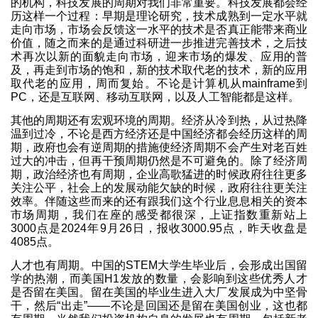
的机构，科技发展的周期对我们非常重要。科技发展都会经
历这样一个过程：早期是理论研究，技术成熟到一定水平就
走向市场，市场会反馈这一水平的技术是否真正能带来商业
价值，随之而来的是通过科研进一步推进完善技术，之后技
术再次以新的面貌走向市场，迎来市场的爆发、应用的普
及，再走到市场的饱和，新的技术取代老的技术，新的应用
取代老的应用，周而复始。不论是计算机从mainframe到
PC，还是互联网、移动互联网，以及人工智能都是这样。
其他的周期还有宏观环境的周期。经济从冷到热，从过热降
温到过冷，不论是西方经济还是中国经济都会经历这样的周
期，政府也会有逆周期的措施使经济周期不会产生对老百姓
过大的冲击，但再干预周期仍然是不可避免的。除了经济周
期，政治经济也有周期，企业高歌猛进的时候政府往往更多
关注公平，社会上的发展动能欠缺的时候，政府往往更关注
效率。伴随这些而来的还有跟我们这个行业息息相关的资本
市场周期，我们在座的感受都很深，上证指数重新站上
3000点是2024年9月26日，报收3000.95点，昨天收盘是
4085点。
人才也有周期。中国的STEM大学生毕业后，会形成出国留
学的热潮，而美国H1发放的数量，会影响到这些优秀人才
是否留在美国。留在美国的毕业生进入大厂发展成为中坚骨
干，然后“出走”——不论是回国还是留在美国创业，这也都