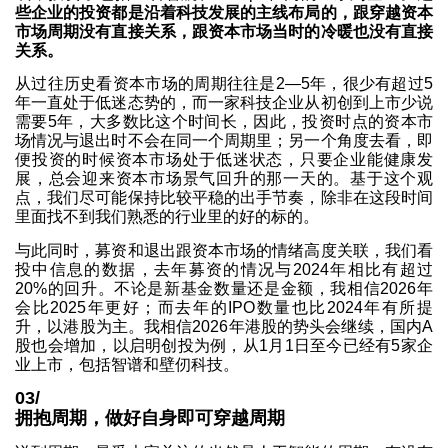
些企业的投资都是沿着科技发展的主线布局的，跟穿越资本
市场周期没有直接关系，跟资本市场当时的冷暖也没有直接
关系。
从过往历史看资本市场的周期往往是2—5年，很少有超过5
年一直处于低迷态势的，而一家科技企业从初创到上市少说
需要5年，大多数比这个时间长，因此，投资时点的资本市
场情况与退出时不会在同一个周期里；另一个角度去看，即
便投资的时候资本市场处于低迷状态，只要企业能健康发
展，总会迎来资本市场景气回升的那一天的。基于这个观
点，我们尽可能保持比较平稳的出手节奏，除非在这段时间
里面找不到我们熟悉的行业里的好的标的。
与此同时，募资和退出跟资本市场的情绪高度关联，我们看
投中信息的数据，去年募资的情况与2024年相比有超过
20%的回升。不论是新基金数量还是金额，我相信2026年
会比2025年更好；而去年的IPO数量也比2024年有所提
升，以港股为主。我相信2026年港股的势头会继续，国内A
股也会增加，以启明创投为例，从1月1日至今已经有5家企
业上市，包括智谱和壁仞科技。
03/
拥抱周期，做好自身即可穿越周期