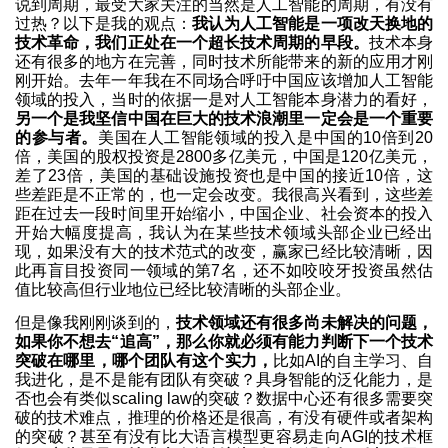
说到周期，最受大家关注的当然是人工智能的周期，有没有
过热？以下是我的观点：
我认为人工智能是一项改天换地的
技术革命，我们正处在一个超长技术周期的早段。
技术本身
还有很多的地方在完善，同时技术所能带来的新的应用才刚
刚开始。去年一年我在不同场合呼吁中国应该增加人工智能
领域的投入，当时的依据一是对人工智能本身潜力的看好，
另一个是我坚信中国在巨大的技术浪潮里一定会是一个重要
的参与者。
美国在人工智能领域的投入是中国的10倍到20
倍，美国的股权投资是2800多亿美元，中国是120亿美元，
差了23倍，美国的基础设施投资也是中国的接近10倍，这
些差距是不正常的，也一定会改变。我很高兴看到，这些差
距在过去一段时间里开始缩小，中国企业、社会资本的投入
开始大幅度提高，我认为在某些技术领域头部企业已经出
现，如果没有大的技术范式的改变，赢家已经比较清晰，因
此再盲目投资同一领域的第7名，还不如咬咬牙投资虽然估
值比较高但行业地位已经比较清晰的头部企业。
但是像我刚刚谈到的，
技术领域还有很多尚未解决的问题，
如果你不想去“追高”，那么你就必须有能力判断下一个技术
突破在哪里，哪个团队有这个实力，
比如AI的自主学习、自
我进化，是不是能有团队有突破？具身智能的泛化能力，是
否也会有类似scaling law的突破？数据中心还有很多需要突
破的技术难点，推理的价格还是很高，有没有硬件或者架构
的突破？甚至有没有比大语言模型更容易走向AGI的技术框