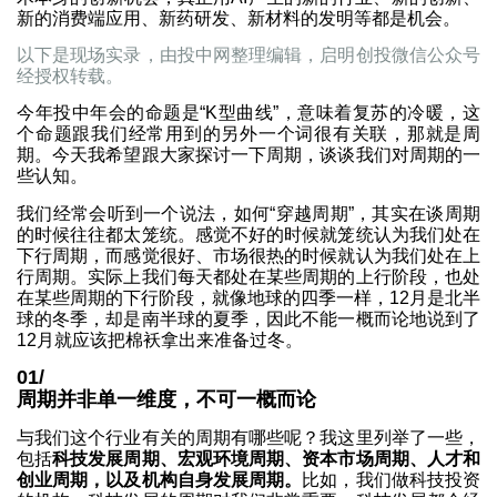
新的消费端应用、新药研发、新材料的发明等都是机会。
以下是现场实录，由投中网整理编辑，启明创投微信公众号
经授权转载。
今年投中年会的命题是“K型曲线”，意味着复苏的冷暖，这
个命题跟我们经常用到的另外一个词很有关联，那就是周
期。今天我希望跟大家探讨一下周期，谈谈我们对周期的一
些认知。
我们经常会听到一个说法，如何“穿越周期”，其实在谈周期
的时候往往都太笼统。感觉不好的时候就笼统认为我们处在
下行周期，而感觉很好、市场很热的时候就认为我们处在上
行周期。实际上我们每天都处在某些周期的上行阶段，也处
在某些周期的下行阶段，就像地球的四季一样，12月是北半
球的冬季，却是南半球的夏季，因此不能一概而论地说到了
12月就应该把棉袄拿出来准备过冬。
01/
周期并非单一维度，不可一概而论
与我们这个行业有关的周期有哪些呢？我这里列举了一些，
包括
科技发展周期、宏观环境周期、资本市场周期、人才和
创业周期，以及机构自身发展周期。
比如，我们做科技投资