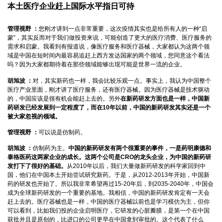
本土医疗企业赶上国际水平指日可待
管理视野 ：
您刚才讲到一点非常重要，这次疫情其实也是给所有人的一种“启
蒙”，其实反而对于我们做投资来说，可能创造了更大的医疗消费、医疗服务的
需求和启蒙。我看到有报道说，像医疗服务和医疗器械，大家都认为这两个领
域是中国在短时间内最容易追赶上西方发达国家的两个领域，您同意这个看法
吗？因为大家都期待着在那些领域能够出现可能是世界一流的企业。
胡旭波 ：
对，其实新药也一样，我会比较乐观一点。事实上，我认为中国整个
医疗产业里面，刚才讲了医疗服务，还有医疗器械。因为医疗器械是技术驱动
的，中国应该是很有机会能赶上去的。另外
在新药研发方面也是一样，中国新
药研发已经发展到一定程度了，而在10年以前，中国的新药研发其实还是一个
被大家忽视的领域。
管理视野 ：
可以说是仿制药。
胡旭波 ：
仿制药为主。
中国的新药研发有两个很重要的事件，一是药明康德和
泰格医药这两家企业的成长。这两个公司是CRO的龙头企业，为中国的新药研
发打下了很好的基础。
从2010年以后，我们大量做新药研发的科学家回到中
国，他们在中国本土开始尝试研究新药。于是，从2012-2013年开始，中国新
药的研发也开始了。所以我非常希望再过15-20年后，到2035-2040年，中国会
成为全球新药研发的一个重要的基地。我相信，中国的新药研发肯定有一天会
赶上去的。医疗器械也是一样，中国的医疗器械以前也是学习模仿为主，但你
可以看到，比如我们投的企业启明医疗，它研发的心脏瓣膜，是第一个在中国
获批并且是原创的，比进口的公司更早在中国拿到审批的。这个代表了什么