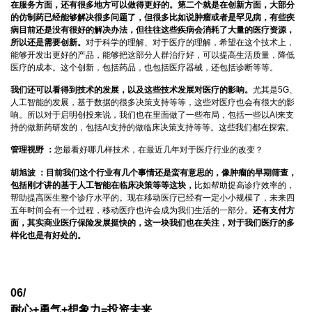
在服务方面，还有很多地方可以做得更好的。第二个就是在创新方面，大部分
的仿制药已经能够解决很多问题了，但很多比如说肿瘤或者是罕见病，有些疾
病目前还是没有很好的解决办法，但往往这些疾病会消耗了大量的医疗资源，
所以还是需要创新。
对于科学的理解、对于医疗的理解，希望在这个技术上，
能够开发出更好的产品，能够把这部分人群治疗好，可以提高生活质量，降低
医疗的成本。这个创新，包括药品，也包括医疗器械，还包括诊断等等。
我们还可以看得到技术的发展，以及这些技术发展对医疗的影响。
尤其是5G、
人工智能的发展，基于数据的很多决策支持等等，这些对医疗也会有很大的影
响。所以对于启明创投来说，我们也在里面做了一些布局，包括一些以AI来支
持的做新药研发的，包括AI支持的做临床决策支持等等。这些我们都在探索。
管理视野 ：
您最看好哪几样技术，在最近几年对于医疗行业的改变？
胡旭波 ：
目前我们这个行业有几个事情还是蛮有意思的，像肿瘤的早期筛查，
包括刚才讲的基于人工智能在临床决策等等这块，
比如帮助提高诊疗效率的，
帮助提高医生整个诊疗水平的。现在移动医疗已经有一定小小规模了，未来四
五年时间会有一个过程，移动医疗也许会成为我们生活的一部分。
还有支付方
面，其实商业医疗保险发展挺快的，这一块我们也在关注，对于我们医疗的多
样化也是有好处的。
06/
耐心+勇气+想象力=投资未来