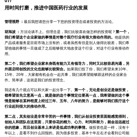
07/
用时间打磨，推进中国医药行业的发展
管理视野 ：
最后我想请您分享一下您的投资理念或者投资的方法论。
胡旭波 ：
方法论谈不上。但理念是，我们比较喜欢做怎样的投资呢？
第一个，
我们希望这个企业家做的事情是对整个医疗行业有很大推动作用的。
他提供的
产品或者服务是目前市场上没有的，或者虽然有但是别人做得比较差，我们希
望他做的事情一旦做成了之后能够很大地改变这个行业，对这个行业有推动作
用。
第二个，我们希望企业家本身既有能力又有领导力，同时又比较容易沟通，另
外跟启明创投的文化也能够比较契合。
如果我们投了你，我们希望未来10年、
15年、20年，大家都有机会在一起共事，我们就希望能够跟这样的企业家合
作。简单讲，这就是我们的投资理念。
我还有几个观点可以和大家一起分享一下。
第一个，无论是创业还是做投资，
都希望首先立意高一点，就是做的这个事情定位要高一点，我希望做的这个事
情是能够在某种程度上经过三年、五年、八年的努力，是能够对我们医疗这个
行业起到很大的推动作用。
第二点，其实创业是非常辛苦的一件事情，我们从创业投资里面能感觉得到，
创始人和团队在这里面，只要你花的精力、心力、时间和努力，就会远远超过
你的想象，而且创业基本上来讲是低成功率的事情。
做投资也是一样，没有十
年以上，是看不到什么回报的。因为很多投资，基本十年左右才会看到公司能