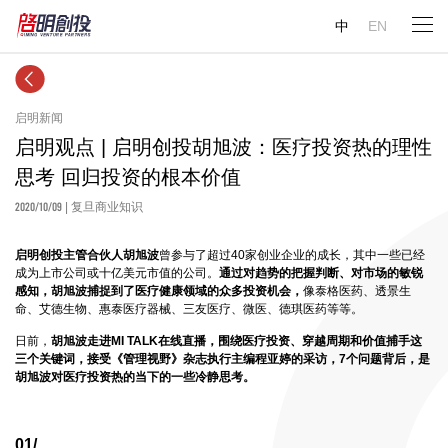
中
EN
启明新闻
启明观点 | 启明创投胡旭波：医疗投资热的理性
思考 回归投资的根本价值
2020/10/09
| 复旦商业知识
启明创投主管合伙人胡旭波
曾参与了超过40家创业企业的成长，其中一些已经
成为上市公司或十亿美元市值的公司。
通过对趋势的把握判断、对市场的敏锐
感知，胡旭波捕捉到了医疗健康领域的众多投资机会，
像泰格医药、透景生
命、艾德生物、惠泰医疗器械、三友医疗、微医、德琪医药等等。
日前，
胡旭波走进MI TALK在线直播，围绕医疗投资、穿越周期和价值捕手这
三个关键词，接受《管理视野》杂志执行主编程亚婷的采访，7个问题背后，是
胡旭波对医疗投资热的当下的一些冷静思考。
01/