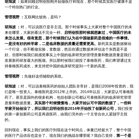
胡旭波 ：
如果回顾启明创投刚开始做医疗和现在，那个时候其实医疗健康不是
一个特别热门的行业。
管理视野 ：
互联网比较热，是吗？
胡旭波 ：
对，可以说医疗是非主流。那个时候事实上大家对整个中国医疗的未
来在哪里，大家的看法不完全一样。
启明创投那时候就想象过，中国医疗的未
来怎么发展。很有意思，那个时候我们认为在中国做新药是很难的一件事情。
一是没有好的科学家，二是临床数据的质量还需要更高。
新药其实是数据驱动
一个行业，你不断做实验，拿数据，然后你通过数据来评估这个东西是不是
好。但那时候我们就感觉事实上中国的临床研究的管理质量和数据质量是我们
发展新药研发最大的瓶颈。所以那时候我们就投了泰格医药，我们希望通过支
持泰格医药成长，来支持把中国的临床研究提到一个新的高度。
管理视野 ：
先做好这些辅助的系统。
胡旭波 ：
对，可以说泰格医药的创始人团队非常好，是我们2008年投资的，我
们是唯一投资人。泰格医药是2012年上市的。2014年以后，大家蛮认可泰格医
药了。甚至是国外的很多机构，包括创新公司都认可泰格医药的临床研究管理
质量和数据质量。
其实那个时候慢慢地，大家开始认可中国的数据了，一些科
学家开始创业了，所以我们启明创投在2014年开始投了创新药公司，
我们投资
的第一家创新药公司是再鼎医药，由我们另外的一个主管合伙人梁颕宇主投
的。
回到现在，事实上我们的医疗到现在这个时间点，体量已经挺大了，整个中国
的医疗产品供应也蛮全了。现在我们的挑战在哪里呢？我自己觉得，
第一个是