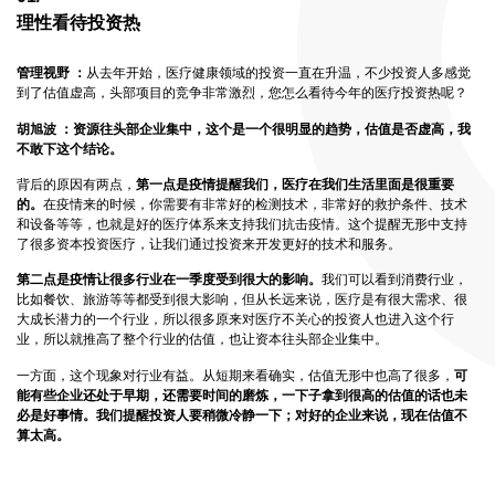
理性看待投资热
管理视野 ：
从去年开始，医疗健康领域的投资一直在升温，不少投资人多感觉
到了估值虚高，头部项目的竞争非常激烈，您怎么看待今年的医疗投资热呢？
胡旭波 ：
资源往头部企业集中，这个是一个很明显的趋势，估值是否虚高，我
不敢下这个结论。
背后的原因有两点，
第一点是疫情提醒我们，医疗在我们生活里面是很重要
的。
在疫情来的时候，你需要有非常好的检测技术，非常好的救护条件、技术
和设备等等，也就是好的医疗体系来支持我们抗击疫情。这个提醒无形中支持
了很多资本投资医疗，让我们通过投资来开发更好的技术和服务。
第二点是疫情让很多行业在一季度受到很大的影响。
我们可以看到消费行业，
比如餐饮、旅游等等都受到很大影响，但从长远来说，医疗是有很大需求、很
大成长潜力的一个行业，所以很多原来对医疗不关心的投资人也进入这个行
业，所以就推高了整个行业的估值，也让资本往头部企业集中。
一方面，这个现象对行业有益。从短期来看确实，估值无形中也高了很多，
可
能有些企业还处于早期，还需要时间的磨炼，一下子拿到很高的估值的话也未
必是好事情。我们提醒投资人要稍微冷静一下；对好的企业来说，现在估值不
算太高。