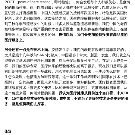
POCT（point-of-care testing，即时检验），你会发现每个人都很关心，是疫情
起的推动作用。你可以看到最近好多人都在预约打流感疫苗，以前大家并没有
意识要去打流感疫苗，中国人的流感疫苗的接种率跟国外比，特别是跟美国比
起来，这个比例低很多。这次疫情之后，医生也提醒最好去打流感疫苗。因为
到了秋冬季节流感发生的时候，很多人没法鉴别流感跟新冠。我们中国的老百
姓很多时候是得了很严重的病才会去看医生，但其实你在疾病的预防上，在健
康管理上，都应该投入更多的钱。
疫情以后，我们会更加坚持投资在高品质的
医疗服务上。
另外还有一点是在技术上面。
疫情发生后，我们的表现客观来讲是非常好的，
尤其是跟十几年以前SARS比起来，中国进步非常大。新冠一发生，我们就立马
能够通过基因测序把序列测出来，然后开发出很多检测产品。在治疗上也是一
样，我们的医学专家、医疗体系的经验都比以前高了很多。现在我们是可以很
有组织性地去打这样一场战役。怎么样把病毒分离出来，一步步怎么防护，医
生怎么处理，包括建方舱医院等等。这一系列工作就表明我们国家在技术上已
经到了一定的高度，而且未来可以开发更多、更好的技术。医疗投资里面我们
将继续在技术上做更多的开发，比如未来能不能更快、更准确地检测病毒。从
这个角度来看，你刚才提的问题，
我认为医疗健康从目前这个当口看，未来10
年、15年都是非常好的投资时期，在中国，不管为了更好的技术还是更好的服
务，都是值得我们去探索。
04/