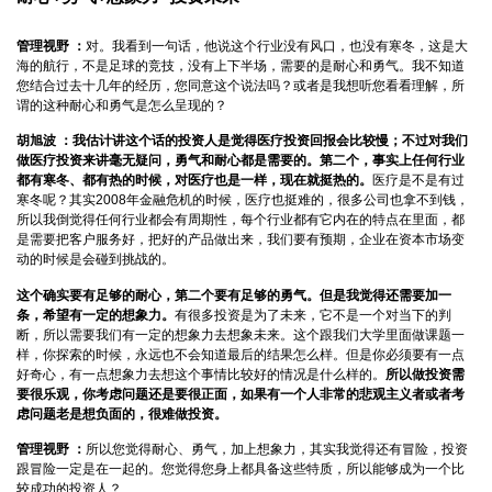
管理视野 ：
对。我看到一句话，他说这个行业没有风口，也没有寒冬，这是大
海的航行，不是足球的竞技，没有上下半场，需要的是耐心和勇气。我不知道
您结合过去十几年的经历，您同意这个说法吗？或者是我想听您看看理解，所
谓的这种耐心和勇气是怎么呈现的？
胡旭波 ：
我估计讲这个话的投资人是觉得医疗投资回报会比较慢；不过对我们
做医疗投资来讲毫无疑问，勇气和耐心都是需要的。第二个，事实上任何行业
都有寒冬、都有热的时候，对医疗也是一样，现在就挺热的。
医疗是不是有过
寒冬呢？其实2008年金融危机的时候，医疗也挺难的，很多公司也拿不到钱，
所以我倒觉得任何行业都会有周期性，每个行业都有它内在的特点在里面，都
是需要把客户服务好，把好的产品做出来，我们要有预期，企业在资本市场变
动的时候是会碰到挑战的。
这个确实要有足够的耐心，第二个要有足够的勇气。但是我觉得还需要加一
条，希望有一定的想象力。
有很多投资是为了未来，它不是一个对当下的判
断，所以需要我们有一定的想象力去想象未来。这个跟我们大学里面做课题一
样，你探索的时候，永远也不会知道最后的结果怎么样。但是你必须要有一点
好奇心，有一点想象力去想这个事情比较好的情况是什么样的。
所以做投资需
要很乐观，你考虑问题还是要很正面，如果有一个人非常的悲观主义者或者考
虑问题老是想负面的，很难做投资。
管理视野 ：
所以您觉得耐心、勇气，加上想象力，其实我觉得还有冒险，投资
跟冒险一定是在一起的。您觉得您身上都具备这些特质，所以能够成为一个比
较成功的投资人？