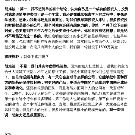
胡旭波 ：
第一，我不想简单的有个结论，认为自己是一个成功的投资人，投资
对我来说简单讲类似于是一个学业，我还是在继续探索学习的过程中，更像是
学徒吧。想象力我觉得还是很重要的。对我们做早期投资人来讲，很多投资投
的时候都是很小的公司。那个时候你必须有想象力的，你第一个种子投下去的
时候，你要想到它五年六年之后会变成什么样子。你如果没有这样想，那是绝
对不可能迈出这一步的。
我们启明创投投了好多公司都是很早期的，包括早年
投小米，包括我们当时在投再鼎医药的时候，其实团队只有两个人，这是启明
创投历史上第一次投只有两个人的公司，我们第一轮就投了1500万美金
管理视野 ：
就像下赌注吗？
胡旭波 ：
不是，我们其实考虑得很清楚。
因为创始人杜莹博士，跟我们的主管
合伙人梁颕宇很熟，相互之间都很了解，而这个事情本身我们也想得很清楚
了。但是
你必须有想象力，有一天它会变成什么样的公司，它能够把中国和西
方的新药研发连接起来，把更好的产品，更适合中国的产品拿到中国来完成研
发和市场化。
还要有很强的团队，而且有能力把两个人的公司有一天变成50
个、100个、1000个人的公司，这都是你要去想象的，所以想象力是建立在，
第一你对这个行业有很多理解，第二你对人也足够的理解，第三你自己要有一
定的激情，这个事情让你很激动。当然，最后回到投资上来讲，大家都会考虑
风险问题，但是伟大的公司，很多时候都是从很小的规模开始的。
我一直强
调，想象力还是很重要的。