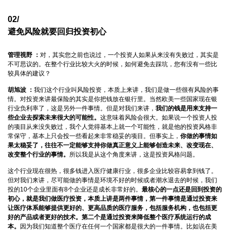
02/
避免风险就要回归投资初心
管理视野 ：
对，其实您之前也说过，一个投资人如果从来没有失败过，其实是
不可思议的。在整个行业比较大火的时候，如何避免去踩坑，您有没有一些比
较具体的建议？
胡旭波 ：
我们这个行业叫风险投资，本质上来讲，我们是做一些很有风险的事
情。对投资来讲最保险的其实是你把钱放在银行里。当然欧美一些国家现在银
行业负利率了，这是另外一件事情。但是对我们来讲，
我们的钱是用来支持一
些企业去探索未来很大的可能性。
这意味着风险会很大。如果说一个投资人投
的项目从来没失败过，我个人觉得基本上就一个可能性，就是他的投资风格非
常保守，基本上只会投一些看起来非常稳妥的项目。但事实上，
你做的事情如
果太稳妥了，往往不一定能够支持你做真正意义上能够创造未来、改变现在、
改变整个行业的事情。
所以我是从这个角度来讲，这是投资风格问题。
这个行业现在很热，很多钱进入医疗健康行业，很多企业比较容易拿到钱了。
但对我们来讲，尽可能做的事情是环境不好的时候或者潮水退去的时候，我们
投的10个企业里面有8个企业还是成长非常好的。
最核心的一点还是回到投资的
初心，就是我们做医疗投资，本质上讲是两件事情，第一件事情是通过投资来
让医疗体系能够提供更好的、更高品质的医疗服务，包括服务机构，也包括更
好的产品或者更好的技术。第二个是通过投资来降低整个医疗系统运行的成
本。
因为我们知道整个医疗在任何一个国家都是很大的一件事情。比如说在美