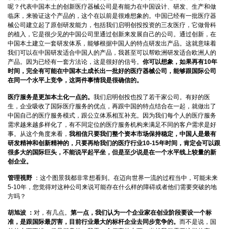
呢？代表中国本土的创新医疗器械公司是有能力在中国设计、研发、生产和做
临床，来验证这个产品的，这个在以前是很难想象的。中国已经有一批医疗器
械公司建立起了原创研发能力，包括我们启明创投投资的三友医疗，它做骨科
的植入，它是很少见的中国公司里通过创新来发展自己的公司。通过创新，在
中国本土建立一套研发体系，能够根据中国人的特点研发出产品。这就意味着
我们可以在中国研发适合中国人的产品，我甚至可以帮欧洲研发适合欧洲人的
产品。因为已经有一套方法论，这是很好的信号。
你可以想象，如果再有10年
时间，完全有可能在中国本土成长出一批好的医疗器械公司，能够跟国际公司
在同一个水平上竞争，这两件事情我是很确信的。
医疗服务是更加本土化一点的。
我们启明创投也投了若干家公司。有好的医
生，企业吸收了国际医疗服务的优点，再跟中国的特点结合在一起，就做出了
中国自己的医疗服务模式，跟公立体系相互补充。因为我们每个人的医疗服务
需求越来越多样化了，有不同定位的医疗服务机构来满足不同的客户需求是好
事。从这个角度来看，
我相信只要我们整个资本市场保持稳定，中国人是最有
研发精神和创新精神的，只要再给我们的医疗行业10-15年时间，肯定会可以跟
很多大的国际巨头，不能说平起平坐，但是至少说是在一个水平线上较量的新
创企业。
管理视野
：这个图景我都非常想看到。在迈向世界一流的过程当中，可能未来
5-10年，您觉得对这种公司来说可能存在什么样的障碍或者他们需要突破的地
方吗？
胡旭波 ：
对，有几点。
第一点，我们认为一个企业家在创业阶段要设一个标
准，是跟国际最厉害，目前行业最大的标杆企业去同步竞争的。
而不是说，国