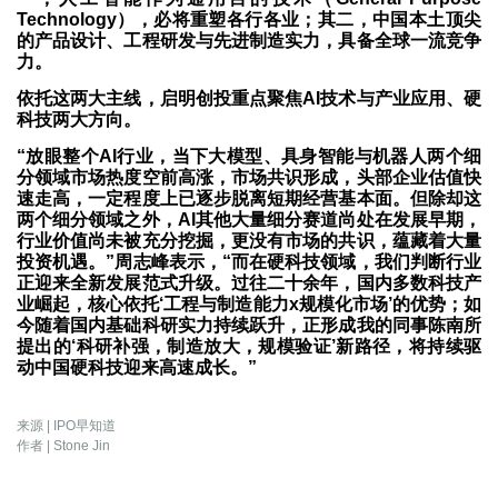
Technology），必将重塑各行各业；其二，中国本土顶尖
的产品设计、工程研发与先进制造实力，具备全球一流竞争
力。
依托这两大主线，启明创投重点聚焦AI技术与产业应用、硬
科技两大方向。
“放眼整个AI行业，当下大模型、具身智能与机器人两个细
分领域市场热度空前高涨，市场共识形成，头部企业估值快
速走高，一定程度上已逐步脱离短期经营基本面。但除却这
两个细分领域之外，AI其他大量细分赛道尚处在发展早期，
行业价值尚未被充分挖掘，更没有市场的共识，蕴藏着大量
投资机遇。”周志峰表示，“而在硬科技领域，我们判断行业
正迎来全新发展范式升级。过往二十余年，国内多数科技产
业崛起，核心依托‘工程与制造能力x规模化市场’的优势；如
今随着国内基础科研实力持续跃升，正形成我的同事陈南所
提出的‘科研补强，制造放大，规模验证’新路径，将持续驱
动中国硬科技迎来高速成长。”
来源 | IPO早知道
作者 | Stone Jin