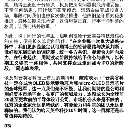
尾，顾博士态度十分坚决，执意把所有问题彻底清理妥当、
不留任何隐患，再让我们毫无顾虑、清清白白完成投资入
场。那段时间我们也曾多次催促推进，他依旧坚守原则稳步
推进，最终如期兑现承诺，这份坦荡正直、行事干净利落的
格局，让我们格外敬重。”
为此，携手同行的七年里，启明创投给予云英谷科技最核心
的支持，便是长久笃定的陪伴。
“在企业每一次重大战略抉
择中，我们更多是坚定认可顾博士的经营思路与决策判断，
做好股东层面的协调统筹，统一各方共识、凝聚合力同向发
力。在行业起伏、周期波动阶段持续给予信心与底气，以长
期主义姿态一路相伴，共同支撑企业走到如今IPO的新阶
段。”周志峰表示。
谈及对云英谷科技上市后的期待时，
陈南表示：“云英谷科
技一定会成为OLED显示驱动芯片和micro-OLED显示芯片
的全球冠军，这一点我们毫不怀疑。让我们期待的是公司利
用好资本市场平台，在更广的领域发力，逐渐成长为全球前
20甚至更靠前的半导体设计公司。市场机会从来是不缺的，
优秀的企业家永远是稀缺的，有凝聚力和斗志的团队永远是
稀缺的。我们认为给云英谷科技10年时间，这一目标还是非
常值得期待的。”
03/