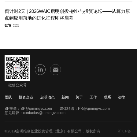
倒计时2天 | 2026WAIC启明创投·创业与投资论坛——从算力原
点到应用落地的进化征程即将启幕
07/17
2026
微信公众号
团队
投资企业
启明动态
新闻
关于
工作
联系
法律
BP投递：
BP@qimingvc.com
媒体联络：
PR@qimingvc.com
意见建议：
contactus@qimingvc.com
©2019启明维创创业投资管理（北京）有限公司，版权所有
沪ICP备