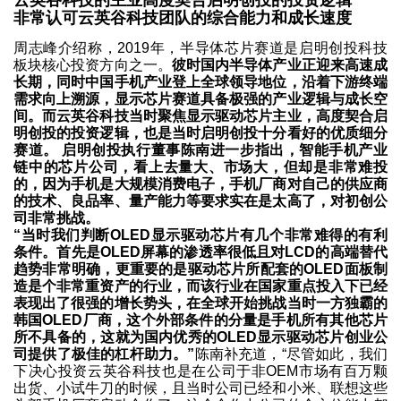
非常认可云英谷科技团队的综合能力和成长速度
周志峰介绍称，2019年，半导体芯片赛道是启明创投科技
板块核心投资方向之一。
彼时国内半导体产业正迎来高速成
长期，同时中国手机产业登上全球领导地位，沿着下游终端
需求向上溯源，显示芯片赛道具备极强的产业逻辑与成长空
间。而云英谷科技当时聚焦显示驱动芯片主业，高度契合启
明创投的投资逻辑，也是当时启明创投十分看好的优质细分
赛道。 启明创投执行董事陈南进一步指出，智能手机产业
链中的芯片公司，看上去量大、市场大，但却是非常难投
的，因为手机是大规模消费电子，手机厂商对自己的供应商
的技术、良品率、量产能力等要求实在是太高了，对初创公
司非常挑战。
“当时我们判断OLED显示驱动芯片有几个非常难得的有利
条件。首先是OLED屏幕的渗透率很低且对LCD的高端替代
趋势非常明确，更重要的是驱动芯片所配套的OLED面板制
造是个非常重资产的行业，而该行业在国家重点投入下已经
表现出了很强的增长势头，在全球开始挑战当时一方独霸的
韩国OLED厂商，这个外部条件的分量是手机所有其他芯片
所不具备的，这就为国内优秀的OLED显示驱动芯片创业公
司提供了极佳的杠杆助力。”
陈南补充道，“尽管如此，我们
下决心投资云英谷科技也是在公司于非OEM市场有百万颗
出货、小试牛刀的时候，且当时公司已经和小米、联想这些