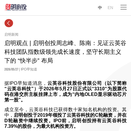
中
EN
启明新闻
启明观点 | 启明创投周志峰、陈南：见证云英谷
科技团队指数级领先成长速度，坚守长期主义
下的 “快半步” 布局
2026/05/27
| IPO早知道
据IPO早知道消息，
云英谷科技股份有限公司（以下简称
“云英谷科技”）于2026年5月27日正式以“3310“为股票代
码在港交所主板挂牌上市，成为“内地OLED显示驱动芯片
第一股”。
成立至今，云英谷科技已获得数十家知名机构的投资。其
中，
启明创投于2019年领投了云英谷科技的C轮融资，并在
D轮融资中继续投资。IPO前，启明创投持有云英谷科技
7.39%的股份，为最大机构投资方。