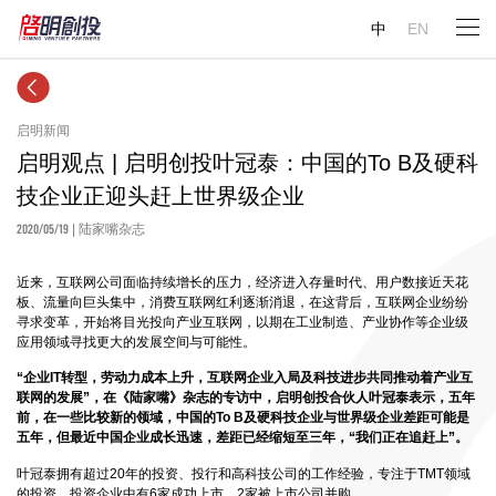
中
EN
启明新闻
启明观点 | 启明创投叶冠泰：中国的To B及硬科
技企业正迎头赶上世界级企业
2020/05/19
| 陆家嘴杂志
近来，互联网公司面临持续增长的压力，经济进入存量时代、用户数接近天花
板、流量向巨头集中，消费互联网红利逐渐消退，在这背后，互联网企业纷纷
寻求变革，开始将目光投向产业互联网，以期在工业制造、产业协作等企业级
应用领域寻找更大的发展空间与可能性。
“企业IT转型，劳动力成本上升，互联网企业入局及科技进步共同推动着产业互
联网的发展”，在《陆家嘴》杂志的专访中，启明创投合伙人叶冠泰表示，五年
前，在一些比较新的领域，中国的To B及硬科技企业与世界级企业差距可能是
五年，但最近中国企业成长迅速，差距已经缩短至三年，“我们正在追赶上”。
叶冠泰拥有超过20年的投资、投行和高科技公司的工作经验，专注于TMT领域
的投资，投资企业中有6家成功上市，2家被上市公司并购。