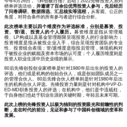
今年4月26日，《科创板日报》启动了2022先锋投资人系列
榜单评选活动，
并邀请了百余位优秀投资人参与，先后经历
了问卷调研、数据筛选、汇总核实等流程，
从客观、公正的
角度，对符合条件的所有参与者进行综合分析。
此次榜单主要以四个维度作为评选标准，分别是募资、投
资、管/退、投资人的个人履历。
募资维度是指从管理规
模、LP构成以及基金管理期限呈现投资人的行业影响力；
投资维度是指从被投企业入手，综合呈现投资团队的专业
性、投资组合表现；管/退维度是指投后管理，体现机构对
于被投企业的赋能及资本市场的认可度；个人履历维度则是
投资人职业生涯中历史业绩的展示。
80后先锋创投创业家榜单是针对1980年后出生的投资人的
评选，他们或是机构的创始合伙人，或是创始团队成员之一
的管理合伙人。80后先锋合伙人榜单则是针对1980年后出
生的机构合伙人评选。先锋投资力量则是针对机构中VP-D-
ED-MD职务投资人的评选；在机构中，他们是中流砥柱，
于自身他们也处于职业生涯的关键时期，年轻且未来可期。
此次上榜的先锋投资人以极为独到的投资眼光和前瞻性的判
断，走在时代的前沿，见证和参与了中国科创领域的变革和
发展。