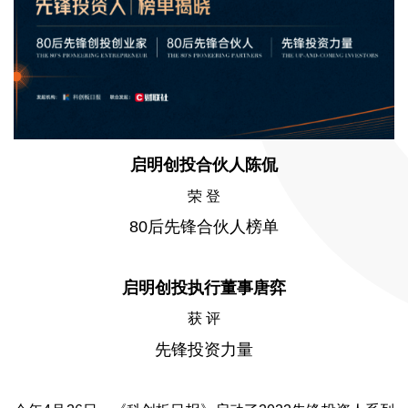
启明创投合伙人陈侃
荣 登
80后先锋合伙人榜单
启明创投执行董事唐弈
获 评
先锋投资力量