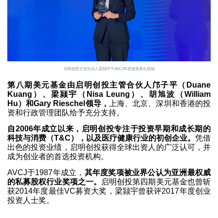
启明创投主管合伙人梁颕宇于AVCJ年度颁奖典礼现场
第八期美元基金由启明创投主管合伙人邝子平（Duane
Kuang）、梁颕宇（Nisa Leung）、胡旭波（William
Hu）和Gary Rieschel领导，
上海、北京、深圳和香港的投
资和行政管理团队给予充分支持。
自2006年成立以来，启明创投专注于投资早期和成长期的
科技与消费（T&C），以及医疗健康行业的初创企业。
凭借
出色的投资业绩，启明创投获得全球出资人的广泛认可，并
成为创业者的首选投资机构。
AVCJ于1987年成立，
其年度奖项被业界公认为亚洲最权威
的私募股权行业奖项之一。
启明创投第四期美元基金也曾斩
获2014年度最佳VC募资大奖，梁颕宇曾获评2017年度创业
投资人士奖。