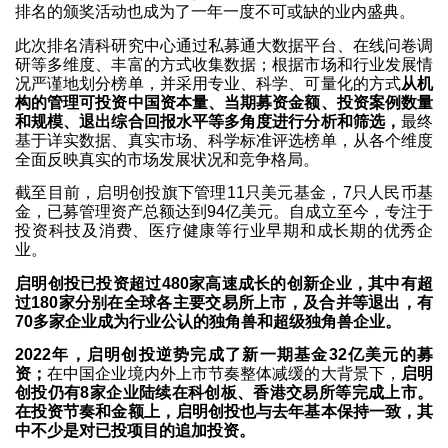
排名的颁奖活动也成为了一年一度不可或缺的业内盛典。
此次排名清科研究中心通过私募通大数据平台、在线问卷调
研等多维度、丰富的方式收集数据；根据市场和行业发展情
况严谨地划分榜单，并采用专业、科学、可量化的方式
从机
构的管理可投资中国资本量、当期募资金额、投资案例数量
和规模、退出综合回报水平等多角度进行分析和筛选，
最终
基于详实数据、真实市场、科学标准评选榜单，从各个维度
全面反映真实的市场发展状况和竞争格局。
截至目前，启明创投旗下管理11只美元基金，7只人民币基
金，已募管理资产总额达到94亿美元。自成立至今，专注于
投资科技及消费、医疗健康等行业早期和成长期的优秀企
业。
启明创投已投资超过480家高速成长的创新企业，其中有超
过180家分别在全球各主要交易所上市，及合并等退出，有
70多家企业成为行业公认的独角兽和超级独角兽企业。
2022年，启明创投逆势完成了新一期基金32亿美元的募
资；
在中国企业境内外上市节奏整体减缓的大背景下，
启明
创投仍有8家企业陆续在科创板、香港交易所等完成上市。
在投资节奏和金额上，启明创投也与去年基本保持一致，其
中不少是对已投项目的追加投资。