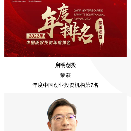
启明创投
荣 获
年度中国创业投资机构第7名