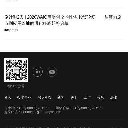
倒计时2天 | 2026WAIC启明创投·创业与投资论坛——从算力原
点到应用落地的进化征程即将启幕
07/17
2026
微信公众号
团队
投资企业
启明动态
新闻
关于
工作
联系
法律
BP投递：
BP@qimingvc.com
媒体联络：
PR@qimingvc.com
意见建议：
contactus@qimingvc.com