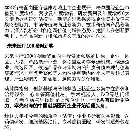
本排行榜面向医疗健康领域上市企业展开。榜单围绕企业市
值及年度增幅、营收及年度增幅、研发费用及年度增幅6大
关键指标构建评估模型，期望通过数据透视企业资本价值与
战略创新力、市场价值与商业创新力、技术价值与产品创新
力，深入剖析企业的创新价值与增长态势，挖掘出在创新驱
动下，具备高创新力和强劲增长表现的标杆企业。
· 未来医疗100强创新奖
未来医疗100强创新奖面向医疗健康领域的机构、企业、园
区、人物、产品展开评选。奖项重点考察候选机构、候选企
业、候选园区、候选产品在评审期内的年度价值表现与创新
突破情况；重点考察候选人物在评审期内的个人年度领导表
现、产业影响力、知名度、洞察力等多个维度。
动脉网指出，创新器械与智能制造上榜企业多集中在影像和
治疗设备、心血管高值耗材、手术机器人、IVD等热门领
域。创新医药与生物制品上榜企业中，
一批具有国际竞争
力、率先出海的中国创新医药企业开始崭露头角。
蝉联去年和今年的独角兽（估值）企业多分布医学影像、AI
药物研发、细胞基因治疗、专科连锁医院、研发制造外包领
域。