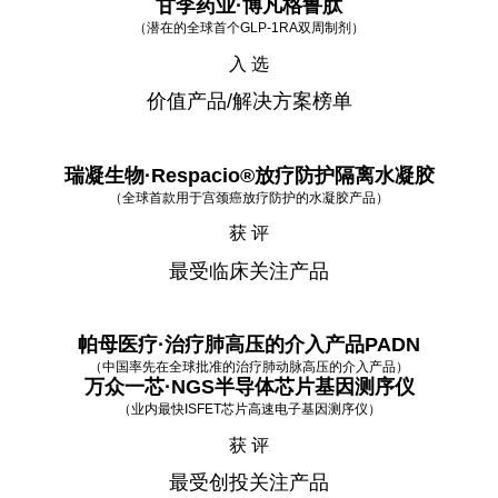
甘李药业·博凡格鲁肽
（潜在的全球首个GLP-1RA双周制剂）
入 选
价值产品/解决方案榜单
瑞凝生物·Respacio®放疗防护隔离水凝胶
（全球首款用于宫颈癌放疗防护的水凝胶产品）
获 评
最受临床关注产品
帕母医疗·治疗肺高压的介入产品PADN
（中国率先在全球批准的治疗肺动脉高压的介入产品）
万众一芯·NGS半导体芯片基因测序仪
（业内最快ISFET芯片高速电子基因测序仪）
获 评
最受创投关注产品