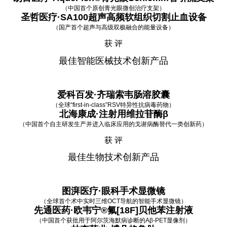
（中国首个原创青光眼微创治疗支架）
圣哲医疗·SA100超声高频软组织切割止血设备
（国产首个超声与高级双极融合的能量设备）
获 评
最佳智能医械技术创新产品
爱科百发·齐瑞索韦肠溶胶囊
（全球“first-in-class”RSV特异性抗病毒药物）
北海康成·注射用维拉苷酶β
（中国首个自主研发生产并进入临床应用的戈谢病酶替代一类创新药）
获 评
最佳生物技术创新产品
图湃医疗·眼科手术显微镜
（全球首个术中实时三维OCT导航的智能手术显微镜）
先通医药·欧韦宁®氟[18F]贝他苯注射液
（中国首个获批用于阿尔茨海默病诊断的Aβ-PET显像剂）