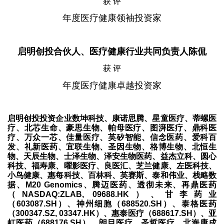
获 评
年度医疗健康领袖投资家
启明创投合伙人、医疗健康行业共同负责人陈侃
获 评
年度医疗健康卓越投资家
启明创投投资企业数坤科技、康诺思腾、星童医疗、蒂螺医
疗、北芯生命、豪思生物、帕母医疗、图湃医疗、鼎科医
疗、万众一芯、佳量医疗、英矽智能、信念医药、爱科百
发、礼新医药、宜联生物、圣因生物、格博生物、北恒生
物、天辰生物、士泽生物、泽安生物医药、益杰立科、圆心
科技、福寿康、曜影医疗、良医汇、芝兰健康、左医科技、
小鸟健康、惠每科技、百林科、英赛斯、泰和伟业、栈略数
据、M20 Genomics、腾迈医药、透彻未来、再鼎医药
（NASDAQ:ZLAB, 09688.HK）、甘李药业
（603087.SH）、神州细胞（688520.SH）、泰格医药
（300347.SZ, 03347.HK）、惠泰医疗（688617.SH）、亚
虹医药（688176.SH）、朗目医疗、圣哲医疗、北海康成