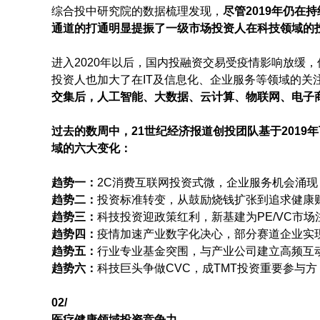
综合投中研究院的数据梳理发现，
尽管2019年仍在
通道的打通明显提振了一级市场投资人在科技领域的
进入2020年以后，国内投融资交易受疫情影响放缓
投资人也加大了在IT及信息化、企业服务等领域的关
交集后，人工智能、大数据、云计算、物联网、电子
过去的数周中，21世纪经济报道创投团队基于2019
域的六大变化：
趋势一：
2C消费互联网投资式微，企业服务机会涌现
趋势二：
投资标准转变，从鼓励烧钱扩张到追求健康
趋势三：
科技投资迎政策红利，新基建为PE/VC市场
趋势四：
疫情加速产业数字化决心，部分赛道企业实
趋势五：
行业专业基金突围，与产业公司建立高频互
趋势六：
科技巨头争做CVC，成TMT投资重要参与方
02/
医疗健康领域投资竞争力