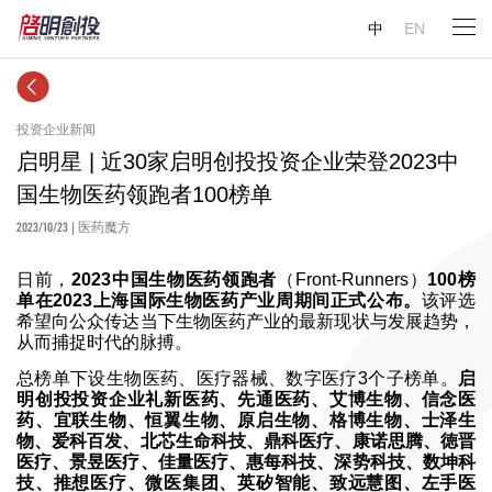
中
EN
投资企业新闻
启明星 | 近30家启明创投投资企业荣登2023中
国生物医药领跑者100榜单
2023/10/23
| 医药魔方
日前，
2023中国生物医药领跑者
（Front-Runners）
100榜
单在2023上海国际生物医药产业周期间正式公布。
该评选
希望向公众传达当下生物医药产业的最新现状与发展趋势，
从而捕捉时代的脉搏。
总榜单下设生物医药、医疗器械、数字医疗3个子榜单。
启
明创投投资企业礼新医药、先通医药、艾博生物、信念医
药、宜联生物、恒翼生物、原启生物、格博生物、士泽生
物、爱科百发、北芯生命科技、鼎科医疗、康诺思腾、徳晋
医疗、景昱医疗、佳量医疗、惠每科技、深势科技、数坤科
技、推想医疗、微医集团、英矽智能、致远慧图、左手医