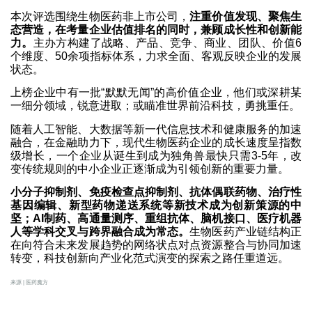
本次评选围绕生物医药非上市公司，
注重价值发现、聚焦生
态营造，在考量企业估值排名的同时，兼顾成长性和创新能
力。
主办方构建了战略、产品、竞争、商业、团队、价值6
个维度、50余项指标体系，力求全面、客观反映企业的发展
状态。
上榜企业中有一批“默默无闻”的高价值企业，他们或深耕某
一细分领域，锐意进取；或瞄准世界前沿科技，勇挑重任。
随着人工智能、大数据等新一代信息技术和健康服务的加速
融合，在金融助力下，现代生物医药企业的成长速度呈指数
级增长，一个企业从诞生到成为独角兽最快只需3-5年，改
变传统规则的中小企业正逐渐成为引领创新的重要力量。
小分子抑制剂、免疫检查点抑制剂、抗体偶联药物、治疗性
基因编辑、新型药物递送系统等新技术成为创新策源的中
坚；AI制药、高通量测序、重组抗体、脑机接口、医疗机器
人等学科交叉与跨界融合成为常态。
生物医药产业链结构正
在向符合未来发展趋势的网络状点对点资源整合与协同加速
转变，科技创新向产业化范式演变的探索之路任重道远。
来源 | 医药魔方