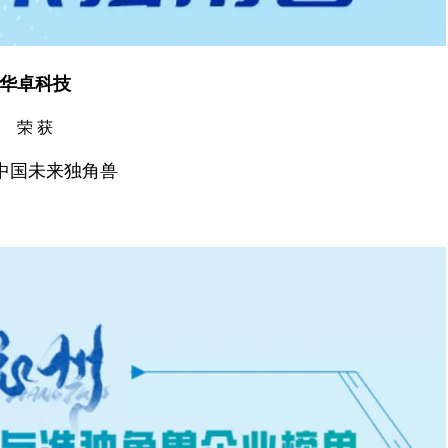
华卓科技
荣 获
4中国未来独角兽