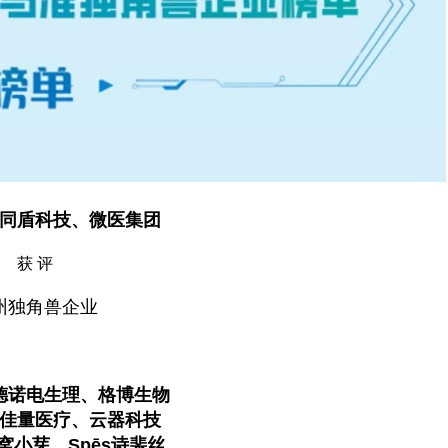
同盾科技、微医集团
获 评
州独角兽企业
德诺电生理、格博生物
佳量医疗、云器科技
窝小芽、Spēs诗裴丝