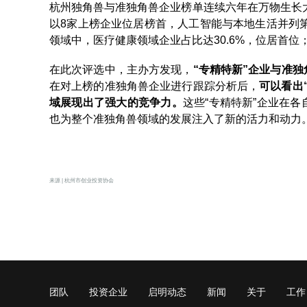
杭州独角兽与准独角兽企业榜单连续六年在万物生长大
以8家上榜企业位居榜首，人工智能与本地生活并列第
领域中，医疗健康领域企业占比达30.6%，位居首位；
在此次评选中，主办方发现，
“专精特新”企业与准
在对上榜的准独角兽企业进行跟踪分析后，
可以看出
域展现出了强大的
竞争力。
这些“专精特新”企业在
也为整个准独角兽领域的发展注入了新的活力和动力
来源 | 杭州市创业投资协会
团队
投资企业
启明动态
新闻
关于
工作