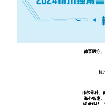
德晋医疗、
杭
邦尔骨科、
海心智惠、
锘崴科技、