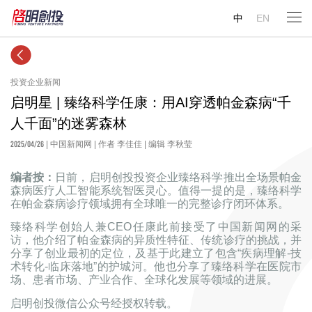
中
EN
投资企业新闻
启明星 | 臻络科学任康：用AI穿透帕金森病“千
人千面”的迷雾森林
2025/04/26
| 中国新闻网 | 作者 李佳佳 | 编辑 李秋莹
编者按：
日前，启明创投投资企业臻络科学推出全场景帕金
森病医疗人工智能系统智医灵心。值得一提的是，臻络科学
在帕金森病诊疗领域拥有全球唯一的完整诊疗闭环体系。
臻络科学创始人兼CEO任康此前接受了中国新闻网的采
访，他介绍了帕金森病的异质性特征、传统诊疗的挑战，并
分享了创业最初的定位，及基于此建立了包含“疾病理解-技
术转化-临床落地”的护城河。他也分享了臻络科学在医院市
场、患者市场、产业合作、全球化发展等领域的进展。
启明创投微信公众号经授权转载。