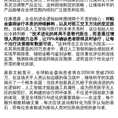
系灵活调整产品定位。这种因地制宜的策略，让臻络科学的
产品能够在全球范围内得到广泛接受和应用。
任康透露，企业的进化逻辑始终围绕两个不变的核心：
对帕
金森病诊疗本质的持续解构，以及对医工交叉方法的坚定践
行。
当被问及人工智能与医疗的未来关系时，这位创始人给
出冷静判断：
“技术进化的终局不是替代医生，而是通过增
强人类的能力边界，让70%未确诊患者获得及时诊疗，让每
个治疗决策都有数据可依。”
这种理念正在转化为现实——
在其系统覆盖的20万患者中，通过人工智能和融合感知技术
实现早期筛查、辅助诊断与鉴别诊断、提供量化评估和连续
监测、预测疾病进展或药物反应预测，进而提供个性化诊疗
所需的量化依据。
最新文献显示，全球帕金森病患者将在2050年突破2500
万。在这场关乎人类认知边疆的保卫战中，臻络科学的实践
揭示了一个根本命题：当技术创新真正扎根于疾病演进的内
在逻辑时，人工智能才能超越工具属性，成为照亮医学无人
区的探照灯。其构建的诊疗闭环体系，不仅是中国创新力量
的体现，更是全球医疗AI进化的重要路标——在这里，每个
颤抖都被精确丈量，每次症状波动都转化为医学认知的基
石，而每位患者都成为推动人类对抗疾病进程的参与者。