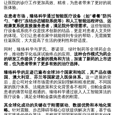
让医院的诊疗工作更加高效、精准，为患者带来了更好的就
医体验。
在患者市场，臻络科学通过智能医疗设备（如“睿餐”防抖
勺、“睿行”冻结步态辅助系统等）和人工智能远程评估、远
程康复系统直接服务患者，满足院外管理需求。
这些智能医
疗设备或系统不仅是技术创新的结晶，更是对患者人文关怀
的体现。它们让患者在家中就能得到专业的帮助，无需频繁
往返医院，大大提高了生活的便利性和舒适度。
同时，臻络科学与罗氏、赛诺菲、绿叶制药等全球药企合
作，推动数字化临床试验终点的应用。
这种合作模式为药企
的研发工作提供了全新的视角和方法，加速了新药的上市进
程，也为患者带来了更多有效的治疗选择。
臻络科学的足迹已遍布全球38个国家和地区，其产品在德
国、澳大利亚、芬兰等国家进入医保体系。
这一进展的背
后，是公司对全球市场需求的深刻理解和精准把握。不同国
家的医疗体系、法规政策和文化背景各不相同，但帕金森病
患者的痛苦却是相通的。臻络科学通过嵌入人工智能算法的
医疗设备，满足全球帕金森病患者的刚需。
其全球化成功的关键在于刚需驱动、数据优势和本地化策
略。
针对震颤、步态障碍等核心症状提供解决方案，基于临
床实践迭代优化算法，并根据不同国家的医疗法规和支付体