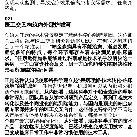
实现动态监测，导致治疗效果偏离患者实际需求。”任康介
绍道。
02/
医工交叉构筑内外部护城河
创始人任康的学术背景奠定了臻络科学的独特基因。这位兼
具工科训练与医工交叉研究经历的CEO，在创业之初就锚
定了一个精准切口：“
帕金森病具有不能治愈、渐进发展、
症状多维的特点，每个环节都存在着未被满足的临床需
求。”任康觉得如果能够通过科研或是技术的手段解决这一
疾病，一方面富含社会意义，另一方面也能够切实解决临床
患者所面临的实际问题。
正是这种认知促使臻络科学建立起“疾病理解-技术转化-临床
落地”的护城河。
任康告诉记者，护城河可以从内部和外部
两个维度来解读。
从内部看，臻络科学对于帕金森病的理解
非常深刻，团队具备从学术科研到产品定义，再到工程技术
转化以及整个商业化的端到端能力，与国内最顶尖的帕金森
病专家保持多年的医工交叉合作，
这些都使臻络科学不管是
从产品维度还是从解决方案体系维度，都是目前全球唯一一
个拥有最完整结构的企业。
从外部看，臻络科学所有的技术
产品，都在临床上深度落地，已经从概念变成应用技术，甚
至变成临床日常工作中非常习惯使用的技术工具。