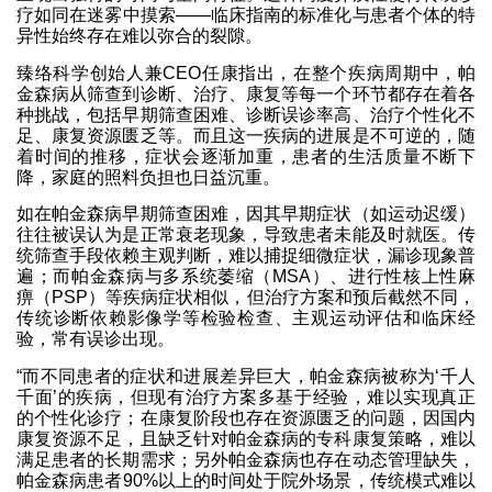
疗如同在迷雾中摸索——临床指南的标准化与患者个体的特
异性始终存在难以弥合的裂隙。
臻络科学创始人兼CEO任康指出，在整个疾病周期中，帕
金森病从筛查到诊断、治疗、康复等每一个环节都存在着各
种挑战，包括早期筛查困难、诊断误诊率高、治疗个性化不
足、康复资源匮乏等。而且这一疾病的进展是不可逆的，随
着时间的推移，症状会逐渐加重，患者的生活质量不断下
降，家庭的照料负担也日益沉重。
如在帕金森病早期筛查困难，因其早期症状（如运动迟缓）
往往被误认为是正常衰老现象，导致患者未能及时就医。传
统筛查手段依赖主观判断，难以捕捉细微症状，漏诊现象普
遍；而帕金森病与多系统萎缩（MSA）、进行性核上性麻
痹（PSP）等疾病症状相似，但治疗方案和预后截然不同，
传统诊断依赖影像学等检验检查、主观运动评估和临床经
验，常有误诊出现。
“而不同患者的症状和进展差异巨大，帕金森病被称为‘千人
千面’的疾病，但现有治疗方案多基于经验，难以实现真正
的个性化诊疗；在康复阶段也存在资源匮乏的问题，因国内
康复资源不足，且缺乏针对帕金森病的专科康复策略，难以
满足患者的长期需求；另外帕金森病也存在动态管理缺失，
帕金森病患者90%以上的时间处于院外场景，传统模式难以