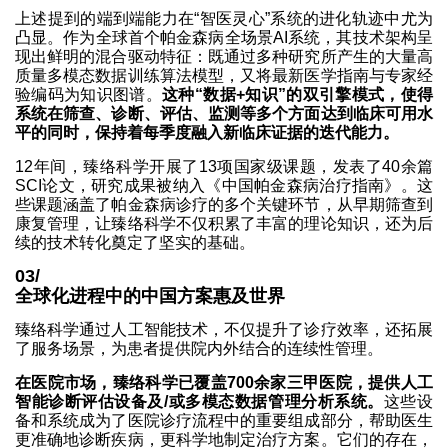
上述提到的端到端能力在“智医灵心”系统的进化轨迹中尤为
凸显。作为全球首个帕金森病全场景AI系统，其技术架构呈
现出鲜明的混合驱动特征：既通过多种研究所产生的大量高
质量多模态数据训练算法模型，又将最新医学指南与专家经
验编码为知识图谱。
这种“数据+知识”的双引擎模式，使得
系统在筛查、诊断、评估、监测等多个方面达到临床可用水
平的同时，保持着每季度融入新临床证据的迭代能力。
12年间，臻络科学开展了13项国家级课题，发表了40余篇
SCI论文，研究成果被纳入《中国帕金森病治疗指南》。这
些课题涵盖了帕金森病诊疗的多个关键环节，从早期筛查到
康复管理，让臻络科学不仅积累了丰富的理论知识，还为后
续的技术转化奠定了坚实的基础。
03/
全球化进程中的中国方案惠及世界
臻络科学通过人工智能技术，不仅提升了诊疗效率，还拓展
了服务场景，为患者提供院内外结合的连续性管理。
在医院市场，臻络科学已覆盖700余家三甲医院，提供人工
智能诊断评估设备及/或多模态数据管理分析系统。
这些设
备和系统成为了医院诊疗流程中的重要组成部分，帮助医生
更准确地诊断疾病，更科学地制定治疗方案。它们的存在，