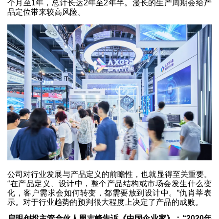
个月至1年，总计长达2年至2年半。漫长的生产周期会给产
品定位带来较高风险。
公司对行业发展与产品定义的前瞻性，也就显得至关重要。
“在产品定义、设计中，整个产品结构或市场会发生什么变
化，客户需求会如何转变，都需要放到设计中。”仇肖莘表
示。对于行业趋势的预判很大程度上决定了产品的成败。
启明创投主管合伙人周志峰告诉《中国企业家》：“2020年