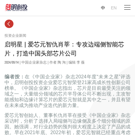
中
EN
投资企业新闻
启明星 | 爱芯元智仇肖莘：专攻边端侧智能芯
片，打造中国头部芯片公司
2024/09/14
| 中国企业家杂志 | 作者 陶 淘 | 编辑 李 薇
编者按：
在《中国企业家》杂志2024年度“未来之星”评选
中，启明创投投资企业爱芯元智荣登21家高成长性创新公司
榜单。《中国企业家》杂志指出，芯片是目前最受关注的领
域之一，大量细分领域的芯片半导体公司不断出现，主攻智
能感知和边缘计算芯片的爱芯元智就是其中之一，并且有望
在未来成为推动产业迭代的新力量。
爱芯元智创始人、董事长仇肖莘在接受《中国企业家》杂志
采访时，分析了选择入局端侧与边缘侧及多个细分领域的原
因。她强调，对行业趋势的预判很大程度上决定了产品的成
败。早在2021年底、2022年初，爱芯元智就已经重点考虑