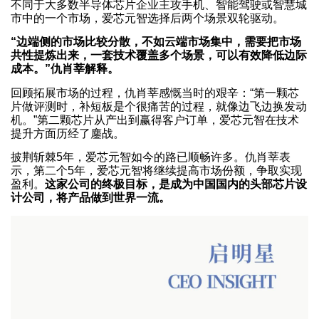
不同于大多数半导体芯片企业主攻手机、智能驾驶或智慧城
市中的一个市场，爱芯元智选择后两个场景双轮驱动。
“边端侧的市场比较分散，不如云端市场集中，需要把市场
共性提炼出来，一套技术覆盖多个场景，可以有效降低边际
成本。”仇肖莘解释。
回顾拓展市场的过程，仇肖莘感慨当时的艰辛：“第一颗芯
片做评测时，补短板是个很痛苦的过程，就像边飞边换发动
机。”第二颗芯片从产出到赢得客户订单，爱芯元智在技术
提升方面历经了鏖战。
披荆斩棘5年，爱芯元智如今的路已顺畅许多。仇肖莘表
示，第二个5年，爱芯元智将继续提高市场份额，争取实现
盈利。
这家公司的终极目标，是成为中国国内的头部芯片设
计公司，将产品做到世界一流。