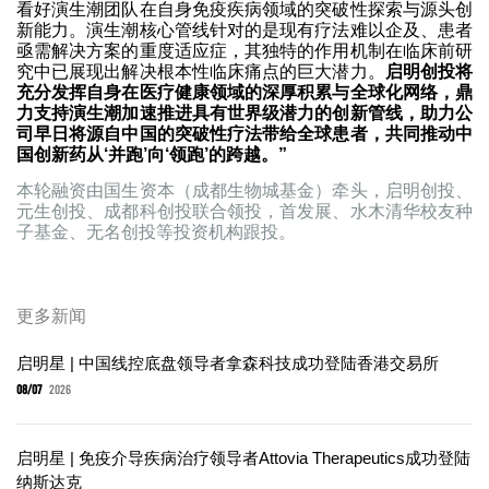
看好演生潮团队在自身免疫疾病领域的突破性探索与源头创
新能力。演生潮核心管线针对的是现有疗法难以企及、患者
亟需解决方案的重度适应症，其独特的作用机制在临床前研
究中已展现出解决根本性临床痛点的巨大潜力。
启明创投将
充分发挥自身在医疗健康领域的深厚积累与全球化网络，鼎
力支持演生潮加速推进具有世界级潜力的创新管线，助力公
司早日将源自中国的突破性疗法带给全球患者，共同推动中
国创新药从‘并跑’向‘领跑’的跨越。”
本轮融资由国生资本（成都生物城基金）牵头，启明创投、
元生创投、成都科创投联合领投，首发展、水木清华校友种
子基金、无名创投等投资机构跟投。
更多新闻
启明星 | 中国线控底盘领导者拿森科技成功登陆香港交易所
08/07
2026
启明星 | 免疫介导疾病治疗领导者Attovia Therapeutics成功登陆
纳斯达克