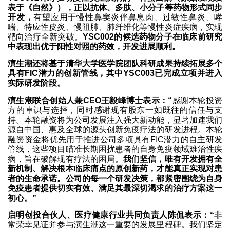
表于《自然》），正以抗体、多肽、小分子等药物形式同步
开发，
有望应用于慢性鼻窦炎伴鼻息肉、过敏性鼻炎、哮
喘、特应性皮炎、慢阻肺、肺纤维化等慢性炎症疾病，实现
靶向治疗全新突破。
YSC002的候选药物分子在临床前研究
中表现出优于阳性对照的药效，开发进展顺利。
演生潮还将基于清华大学医学院团队科研成果持续拓展多个
具有FIC潜力的创新管线，其中YSC003已完成立项并进入
实际研发阶段。
演生潮联合创始人兼CEO王毅峰博士表示：“
感谢本轮投资
方的卓识与选择，同时感谢现有股东一如既往的信任与支
持。本轮融资将为公司发展注入强大新动能，显著加速我们
源自中国、惠及全球的源头创新免疫疗法的研发进程。本轮
融资资金将优先用于推进公司多项具有FIC潜力的自主研发
管线，这些项目瞄准长期困扰患者的自身免疫领域难治性疾
病，旨在破解现有疗法的困局。
我们坚信，唯有开发拥有全
新机制、解决根本临床痛点的原创新药，才能真正实现对患
者的生命承诺。公司的每一个研发决策，都紧密围绕为自身
免疫患者提供切实有效、满足其最深切渴求的治疗方案这一
初心。”
启明创投合伙人、医疗健康行业共同负责人陈侃表示：“
非
常荣幸见证并参与演生潮这一重要的发展里程碑。我们坚定