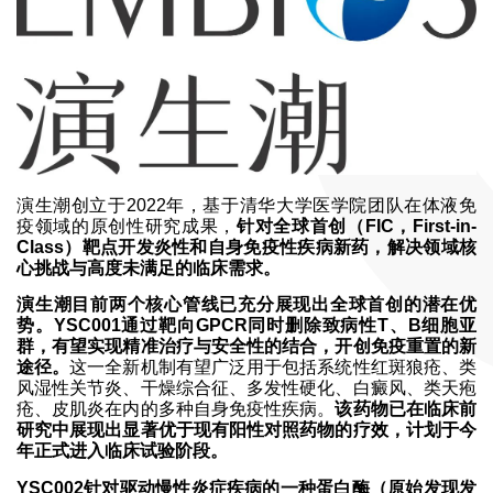
演生潮创立于2022年，基于清华大学医学院团队在体液免
疫领域的原创性研究成果，
针对全球首创（FIC，First-in-
Class）靶点开发炎性和自身免疫性疾病新药，解决领域核
心挑战与高度未满足的临床需求。
演生潮目前两个核心管线已充分展现出全球首创的潜在优
势。YSC001通过靶向GPCR同时删除致病性T、B细胞亚
群，有望实现精准治疗与安全性的结合，开创免疫重置的新
途径。
这一全新机制有望广泛用于包括系统性红斑狼疮、类
风湿性关节炎、干燥综合征、多发性硬化、白癜风、类天疱
疮、皮肌炎在内的多种自身免疫性疾病。
该药物已在临床前
研究中展现出显著优于现有阳性对照药物的疗效，计划于今
年正式进入临床试验阶段。
YSC002针对驱动慢性炎症疾病的一种蛋白酶（原始发现发