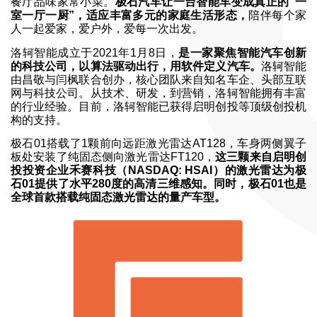
餐厅品味家常小菜。
极石汽车让一台智能车变成真正的“一
室一厅一厨”，适应丰富多元的家庭生活形态，
陪伴每个家
人一起爱家，爱户外，爱每一次出发。
洛轲智能成立于2021年1月8日，
是一家聚焦智能汽车创新
的科技公司，以算法驱动出行，用软件定义汽车。
洛轲智能
由昌敬与闫枫联合创办，核心团队来自知名车企、头部互联
网与科技公司。从技术、研发，到营销，洛轲智能拥有丰富
的行业经验。目前，洛轲智能已获得启明创投等顶级创投机
构的支持。
极石01搭载了1颗前向远距激光雷达AT128，车身两侧翼子
板处安装了纯固态侧向激光雷达FT120，
这三颗
来自启明创
投投资企业禾赛科技（NASDAQ: HSAI）的激光雷达为极
石01提供了水平280度的高清三维感知。同时，极石01也是
全球首款搭载纯固态激光雷达的量产车型。