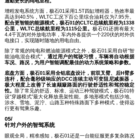
通勤更长的纯电里程。
增程发电系统方面，极石01采用1.5T四缸增程器，热效率最
高达到40.5%，WLTC工况下百公里综合油耗仅为7.95升。
配合更智能的能源模式，极石01的CLTC总续航里程为1338
公里，WLTC总续航里程为1115公里。
极石01还拥有最大
4.4千瓦的对外放电功率，车内外各提供一个220伏的对外供
电接口，实现随时随地的用电自由。
除了常规的纯电和燃油能源模式之外，极石01采用自研“智
能油电混合模式”，
通过用户的驾驶习惯，车辆将自动根据
车况、路况，为用户智能调配最佳的动力系统策略和参数。
底盘方面，极石01采用全铝底盘设计，前双叉臂、后H臂多
连杆，配合毫秒级响应的DCC连续主动可变阻尼减振器，
极大程度上改善了长途颠簸路面的行驶舒适性和驾控稳定
性。
除了常见的舒适、标准、运动三种驾驶模式，极石01特
设“穿越模式”最大化释放悬架性能。多地形模式包括沙地、
涉水、雪地、泥泞、山路五种特殊路面下多种模式，使得远
行更有驾乘乐趣。
05/
针对户外的智驾系统
眼观全局，精准感知，极石01还是一台能征服更多复杂路况