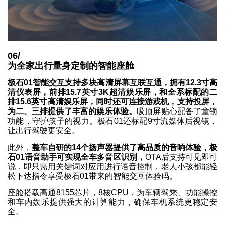
06/
为全家出行量身定制的智能座舱
极石01智能交互支持多块高清屏幕互联互通，拥有12.3寸高
清仪表屏，前排15.7英寸3K超清娱乐屏，和全系标配的二
排15.6英寸高清娱乐屏，同时还可连接游戏机，支持投屏，
为二、三排提供了丰富的娱乐体验。
吸顶屏贴心配备了童锁
功能，守护孩子的视力。极石01还标配9寸流媒体后视镜，
让出行驾驶更安全。
此外，
整车自研的14个扬声器提供了高品质的音响体验，极
石01语音助手可实现全车多音区识别，
OTA后支持可见即可
说，即只需用关键词对应用进行语音控制，老人小孩都能轻
松下达指令享受极石01带来的智能交互体验码。
座舱搭载高通8155芯片，8核CPU，为车辆驾乘、功能操控
和车内娱乐提供强大的计算能力，确保车机系统更稳定安
全。