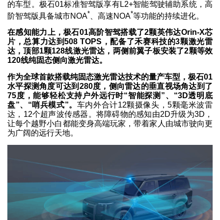
的车型。极石01标准智驾版享有L2+智能驾驶辅助系统，高
*
*
阶智驾版具备城市NOA
、高速NOA
等功能的持续进化。
在感知能力上，极石01高阶智驾搭载了2颗英伟达Orin-X芯
片，总算力达到508 TOPS，配备了禾赛科技的3颗激光雷
达，顶部1颗128线激光雷达，两侧前翼子板安装了2颗等效
120线纯固态侧向激光雷达。
作为全球首款搭载纯固态激光雷达技术的量产车型，极石01
水平探测角度可达到280度，侧向雷达的垂直视场角达到了
75度，能够轻松支持户外远行时“智能探测”、“3D透明底
盘”、“哨兵模式”。
车内外合计12颗摄像头，5颗毫米波雷
达，12个超声波传感器。将障碍物的感知由2D升级为3D，
让每个越野小白都能变身高端玩家，带着家人由城市驶向更
为广阔的远行天地。