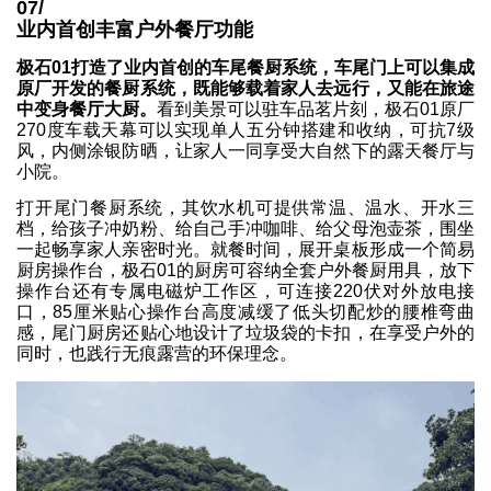
07/
业内首创丰富户外餐厅功能
极石01打造了业内首创的车尾餐厨系统，车尾门上可以集成
原厂开发的餐厨系统，既能够载着家人去远行，又能在旅途
中变身餐厅大厨。
看到美景可以驻车品茗片刻，极石01原厂
270度车载天幕可以实现单人五分钟搭建和收纳，可抗7级
风，内侧涂银防晒，让家人一同享受大自然下的露天餐厅与
小院。
打开尾门餐厨系统，其饮水机可提供常温、温水、开水三
档，给孩子冲奶粉、给自己手冲咖啡、给父母泡壶茶，围坐
一起畅享家人亲密时光。就餐时间，展开桌板形成一个简易
厨房操作台，极石01的厨房可容纳全套户外餐厨用具，放下
操作台还有专属电磁炉工作区，可连接220伏对外放电接
口，85厘米贴心操作台高度减缓了低头切配炒的腰椎弯曲
感，尾门厨房还贴心地设计了垃圾袋的卡扣，在享受户外的
同时，也践行无痕露营的环保理念。