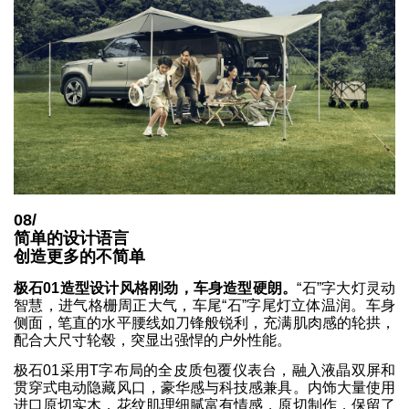
08/
简单的设计语言
创造更多的不简单
极石01造型设计风格刚劲，车身造型硬朗。
“石”字大灯灵动
智慧，进气格栅周正大气，车尾“石”字尾灯立体温润。车身
侧面，笔直的水平腰线如刀锋般锐利，充满肌肉感的轮拱，
配合大尺寸轮毂，突显出强悍的户外性能。
极石01采用T字布局的全皮质包覆仪表台，融入液晶双屏和
贯穿式电动隐藏风口，豪华感与科技感兼具。内饰大量使用
进口原切实木，花纹肌理细腻富有情感，原切制作，保留了