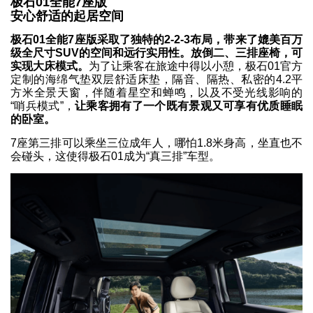
极石01全能7座版
安心舒适的起居空间
极石01全能7座版采取了独特的2-2-3布局，带来了媲美百万
级全尺寸SUV的空间和远行实用性。
放倒二、三排座椅，可
实现大床模式。
为了让乘客在旅途中得以小憩，极石01官方
定制的海绵气垫双层舒适床垫，隔音、隔热、私密的4.2平
方米全景天窗，伴随着星空和蝉鸣，以及不受光线影响的
“哨兵模式”，
让乘客拥有了一个既有景观又可享有优质睡眠
的卧室。
7座第三排可以乘坐三位成年人，哪怕1.8米身高，坐直也不
会碰头，这使得极石01成为“真三排”车型。