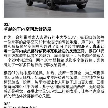
01/
卓越的车内空间及舒适度
作为一台能带着家人去远行的中大型SUV，极石01兼顾每
一位乘客的舒享空间和长途远行的驾驶乐趣。第二排、第三
排和后备厢的空间总和超过了部分全尺寸的MPV，
真正让
每一位车内成员都能够获得宽敞舒适的灵活空间。
极石01拥
有同级车型中优异的装载力，满员情况下，后备箱还能放入
一个28寸托运箱、两个20寸登机箱以及多个旅行包，完美
满足了一家多口远行的行李收纳需求。
极石01的前排座椅通风、加热、按摩一应俱全，为主驾提供
电动无缝大腿托，Nappa皮质座椅透气亲肤。二排独立座椅
标配加热、按摩，纯平地板让老人和孩子进出更方便。三排
侧窗面积0.84平方米，几乎达到同级车型的两倍，无论是体
感还是视觉，都堪比常见SUV第二排的表现，让每个家庭成
员的舒适体验都被细心关照。
02/