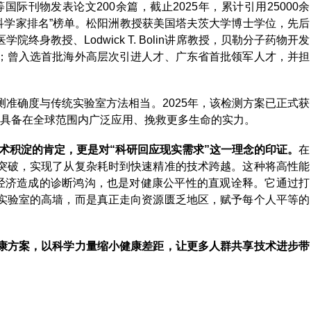
ce等国际刊物发表论文200余篇，截止2025年，累计引用25000余
r“全球顶尖科学家排名”榜单。松阳洲教授获美国塔夫茨大学博士学位，先后
身教授、Lodwick T. Bolin讲席教授，贝勒分子药物开发
；曾入选首批海外高层次引进人才、广东省首批领军人才，并担
准确度与传统实验室方法相当。2025年，该检测方案已正式获
购清单，具备在全球范围内广泛应用、挽救更多生命的实力。
对其学术积淀的肯定，更是对“科研回应现实需求”这一理念的印证。
在
突破，实现了从复杂耗时到快速精准的技术跨越。这种将高性能
与经济造成的诊断鸿沟，也是对健康公平性的直观诠释。它通过打
实验室的高墙，而是真正走向资源匮乏地区，赋予每个人平等的
康方案，以科学力量缩小健康差距，让更多人群共享技术进步带