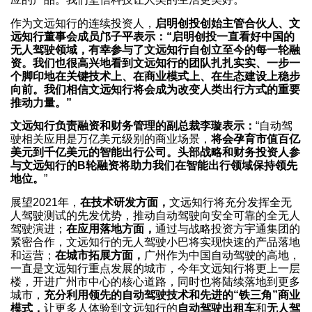
作为文远知行的连续投资人，
启明创投创始主管合伙人、文
远知行董事会成员邝子平表示：“启明创投一直看好中国的
无人驾驶领域，有幸参与了文远知行自创立至今的每一轮融
资。我们也很高兴地看到文远知行的团队扎扎实实、一步一
个脚印地在关键技术上、在商业模式上、在生态建设上稳步
向前。我们相信文远知行将会成为改变人类出行方式的重要
推动力量。”
文远知行负责融资和财务管理的副总裁李璇表示：
“自动驾
驶相关应用是万亿美元级别的商业场景，
将会孕育市值百亿
美元到千亿美元的智能出行公司。头部战略和财务投资人参
与文远知行的B轮融资将助力我们在智能出行领域保持领先
地位。
”
展望2021年，
在技术研发方面，
文远知行将充分发挥全无
人驾驶测试的先发优势，推动自动驾驶向安全可靠的全无人
驾驶演进；
在应用落地方面，
通过与战略投资方宇通集团的
紧密合作，文远知行的无人驾驶小巴将实现快速的产品落地
和运营；
在城市拓展方面，
广州作为中国自动驾驶的高地，
一直是文远知行重点发展的城市，今年文远知行将更上一层
楼，开进广州市中心的核心道路，同时也将陆续落地到更多
城市，
充分利用领先的自动驾驶技术和先进的“铁三角”商业
模式，
让更多人体验到文远知行的
自动驾驶出租车
和
无人驾