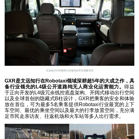
文远知行GXR拥有行业领先的车内宽敞空间
GXR是文远知行在Robotaxi领域深耕超5年的大成之作，具
备行业领先的L4级公开道路纯无人商业化运营能力。
得益
于正向开发的L4级冗余线控底盘架构、开阔式移动出行空间
以及全球首创的隐藏式B柱设计，GXR把乘客的安全和体验
放在首位，可为最多5名乘客提供Robotaxi行业最宽的上下
车空间、最优的乘坐空间以及最大的行李放置空间，充分满
足市民走亲访友、往返机场和火车站等多人出行需求。