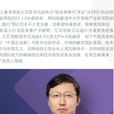
兼首席执行官陈亦伦始终以“创业者模式”奔赴“从0到1”的征程
系统ADS 1.0全栈研发，再到组建清华大学智能产业研究院创
，践行“我们完全不介意失败，但希望快速推进，能够更加原创、
6年机器人行业迎来量产关键期，它石智航正以超行业速度推进落
它石智航宣布完成超4.5亿美元Pre-A轮融资，创下中国具身智
26日《中国企业家》与陈亦伦的对话，详细拆解其团队基因、技术
力与长期主义。启明创投主管合伙人周志峰表示：启明创投在深
其团队能力的稀缺组合和技术路线的务实选择。在周志峰看来，
了投资人预期。