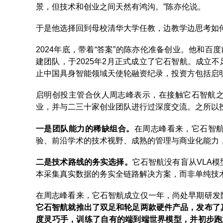
景，但技术和创业之间天然有鸿沟。”陈亦伦说。
于是他选择回到母校清华大学任教，边教学边思考如
2024年底，带着“答案”的陈亦伦准备创业。他和百
建团队，于2025年2月正式成立了它石智航。成立不
止中国具身智能领域天使轮融资纪录，投资方包括启
启明创投主管合伙人周志峰表示，在接触它石智航
业，并与二三十家创业团队进行过深度交流。之所以
一是团队能力的稀缺组合。
在周志峰看来，它石智航
验、前沿学术的技术视野、成熟的管理与商业化能力
二是技术路线的务实选择。
它石智航没有盲从VLA
本采集真实数据的务实全链路解决方案，而非单纯技
在周志峰看来，它石智航成立仅一年，尚处早期研发
它石智航就推出了双足和轮足两款硬件产品，发布了
度灵巧手，训练了自有的端到端世界模型，并初步跑