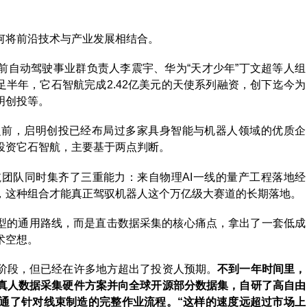
何将前沿技术与产业发展相结合。
度前自动驾驶事业群负责人李震宇、华为“天才少年”丁文超等人组
足半年，它石智航完成2.42亿美元的天使系列融资，创下迄今为
明创投等。
之前，启明创投已经布局过多家具身智能与机器人领域的优质企
投资它石智航，主要基于两点判断。
团队同时集齐了三重能力：来自物理AI一线的量产工程落地经
，这种组合才能真正驾驭机器人这个万亿级大赛道的长期落地。
模型的通用路线，而是直击数据采集的核心痛点，拿出了一套低成
术空想。
阶段，但已经在许多地方超出了投资人预期。
不到一年时间里，
真人数据采集硬件方案并向全球开源部分数据集，自研了高自由
通了针对线束制造的完整作业流程。“这样的速度远超过市场上