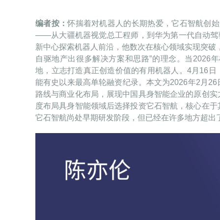
编者按：
怀揣着对机器人的长期热爱，它石智航创始人
——从大疆机器视觉总工程师，到华为第一代自动驾驶
新中心探索机器人前沿，他数次在核心领域实现突破
自驱地产出很多解决方案和思路”的理念。当202
地，立志打造真正创造价值的有用机器人。4月16日，
能有史以来最高单轮融资纪录。本文为2026年2月
路线与商业化布局，展现中国具身智能企业的原创实
度布局具身智能领域后选择投资它石智航，核心在于
它石智航尚处早期研发阶段，但已经在许多地方超出