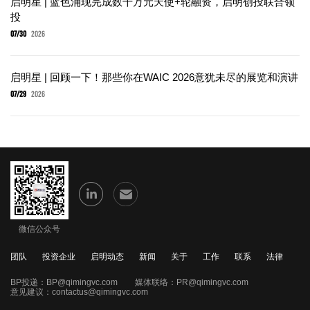
启明星 | 蓝色涌现完成数千万元天使+轮融资，启明创投联合领
投
07/30
2026
启明星 | 回顾一下！那些你在WAIC 2026意犹未尽的展览和演讲
07/29
2026
微信公众号
团队
投资企业
启明动态
新闻
关于
工作
联系
法律
BP投递：
BP@qimingvc.com
媒体联络：
PR@qimingvc.com
意见建议：
contactus@qimingvc.com