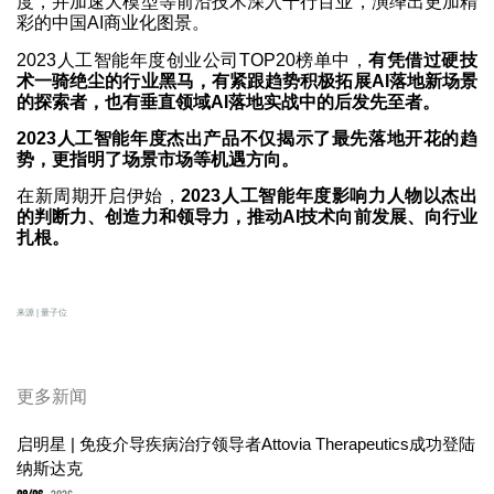
度，并加速大模型等前沿技术深入千行百业，演绎出更加精
彩的中国AI商业化图景。
2023人工智能年度创业公司TOP20榜单中，
有凭借过硬技
术一骑绝尘的行业黑马，有紧跟趋势积极拓展AI落地新场景
的探索者，也有垂直领域AI落地实战中的后发先至者。
2023人工智能年度杰出产品不仅揭示了最先落地开花的
趋
势
，更指明了场景市场等机遇方向。
在新周期开启伊始，
2023人工智能年度影响力人物以杰出
的判断力、创造力和领导力，推动AI技术向前发展、向行
业
扎根。
来源 | 量子位
更多新闻
启明星 | 免疫介导疾病治疗领导者Attovia Therapeutics成功登陆
纳斯达克
08/06
2026