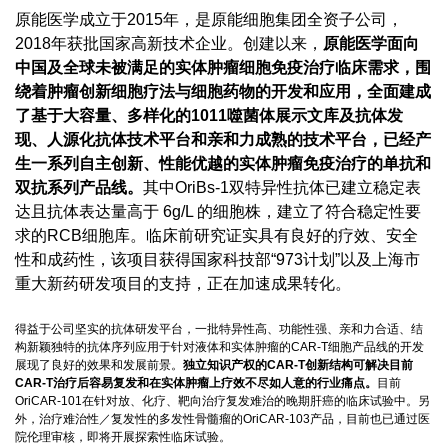
原能医学成立于2015年，是原能细胞集团全资子公司，
2018年获批国家高新技术企业。创建以来，
原能医学面向
中国及全球未被满足的实体肿瘤细胞免疫治疗临床需求，围
绕着肿瘤创新细胞疗法与细胞药物的开发和应用，全面建成
了基于大容量、多样化的1011噬菌体展示文库及抗体发
现、人源化抗体技术平台和亲和力成熟的技术平台，已经产
生一系列自主创新、性能优越的实体肿瘤免疫治疗的单抗和
双抗系列产品线。
其中OriBs-1双特异性抗体已建立稳定表
达且抗体表达量高于 6g/L 的细胞株，建立了符合稳定性要
求的RCB细胞库。临床前研究证实具有良好的疗效、安全
性和成药性，该项目获得国家科技部“973计划”以及上海市
重大新药研发项目的支持，正在加速成果转化。
得益于公司坚实的抗体研发平台，一批特异性高、功能性强、亲和力合适、结
构新颖独特的抗体序列应用于针对液体和实体肿瘤的CAR-T细胞产品线的开发
展现了良好的效果和发展前景。
独立知识产权的CAR-T创新结构可解决目前
CAR-T治疗后容易复发和在实体肿瘤上疗效不尽如人意的行业痛点。
目前
OriCAR-101在针对放、化疗、靶向治疗复发难治的晚期肝癌的临床试验中。另
外，治疗难治性／复发性的多发性骨髓瘤的OriCAR-103产品，目前也已通过医
院伦理审核，即将开展探索性临床试验。