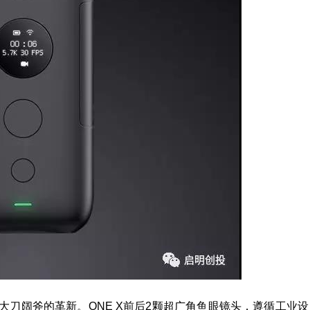
大刀阔斧的革新。ONE X前后2颗超广角鱼眼镜头，遵循工业设