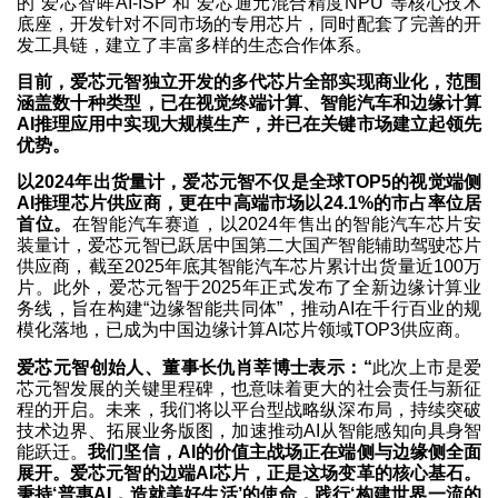
的“爱芯智眸AI-ISP”和“爱芯通元混合精度NPU”等核心技术
底座，开发针对不同市场的专用芯片，同时配套了完善的开
发工具链，建立了丰富多样的生态合作体系。
目前，爱芯元智独立开发的多代芯片全部实现商业化，范围
涵盖数十种类型，已在视觉终端计算、智能汽车和边缘计算
AI推理应用中实现大规模生产，并已在关键市场建立起领先
优势。
以2024年出货量计，爱芯元智不仅是全球TOP5的视觉端侧
AI推理芯片供应商，更在中高端市场以24.1%的市占率位居
首位。
在智能汽车赛道，以2024年售出的智能汽车芯片安
装量计，爱芯元智已跃居中国第二大国产智能辅助驾驶芯片
供应商，截至2025年底其智能汽车芯片累计出货量近100万
片。此外，爱芯元智于2025年正式发布了全新边缘计算业
务线，旨在构建“边缘智能共同体”，推动AI在千行百业的规
模化落地，已成为中国边缘计算AI芯片领域TOP3供应商。
爱芯元智创始人、董事长仇肖莘博士表示：“
此次上市是爱
芯元智发展的关键里程碑，也意味着更大的社会责任与新征
程的开启。未来，我们将以平台型战略纵深布局，持续突破
技术边界、拓展业务版图，加速推动AI从智能感知向具身智
能跃迁。
我们坚信，AI的价值主战场正在端侧与边缘侧全面
展开。爱芯元智的边端AI芯片，正是这场变革的核心基石。
秉持‘普惠AI，造就美好生活’的使命，践行‘构建世界一流的