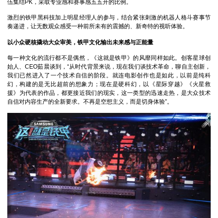
伍集结PK，采取专业感和赛事感五五开的比例。
激烈的铁甲黑科技加上明星经理人的参与，结合紧张刺激的机器人格斗赛事节
奏递进，让无数观众感受一种前所未有的震撼的、新奇特的视听体验。
以小众硬核撬动大众审美，铁甲文化输出未来感与正能量
每一种文化的流行都不是偶然，《这就是铁甲》的风靡同样如此。创客星球创
始人、CEO茹晨谈到，“从时代背景来说，现在我们谈技术革命，聊自主创新，
我们已然进入了一个技术自信的阶段。就连电影创作也是如此，以前是纯科
幻，构建的是无比超前的想象力；现在是硬科幻，以《星际穿越》《火星救
援》为代表的作品，都更接近我们的现实，这一类型的迅速走热，是大众技术
自信对内容生产的全新要求。不再是空想主义，而是切身体验”。