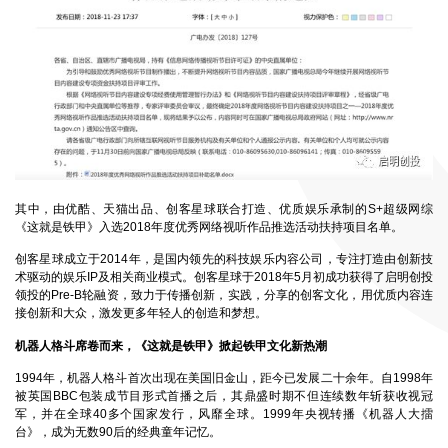
其中，由优酷、天猫出品、创客星球联合打造、优质娱乐承制的S+超级网综
《这就是铁甲》入选2018年度优秀网络视听作品推选活动扶持项目名单。
创客星球成立于2014年，是国内领先的科技娱乐内容公司，专注打造由创新技
术驱动的娱乐IP及相关商业模式。创客星球于2018年5月初成功获得了启明创投
领投的Pre-B轮融资，致力于传播创新，实践，分享的创客文化，用优质内容连
接创新和大众，激发更多年轻人的创造和梦想。
机器人格斗席卷而来，《这就是铁甲》掀起铁甲文化新热潮
1994年，机器人格斗首次出现在美国旧金山，距今已发展二十余年。自1998年
被英国BBC包装成节目形式首播之后，其鼎盛时期不但连续数年斩获收视冠
军，并在全球40多个国家发行，风靡全球。1999年央视转播《机器人大擂
台》，成为无数90后的经典童年记忆。