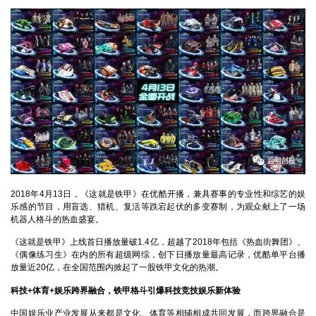
2018年4月13日，《这就是铁甲》在优酷开播，兼具赛事的专业性和综艺的娱
乐感的节目，用盲选、猎机、复活等跌宕起伏的多变赛制，为观众献上了一场
机器人格斗的热血盛宴。
《这就是铁甲》上线首日播放量破1.4亿，超越了2018年包括《热血街舞团》、
《偶像练习生》在内的所有超级网综，创下日播放量最高记录，优酷单平台播
放量近20亿，在全国范围内掀起了一股铁甲文化的热潮。
科技+体育+娱乐跨界融合，铁甲格斗引爆科技竞技娱乐新体验
中国娱乐业产业发展从来都是文化、体育等相辅相成共同发展，而跨界融合是