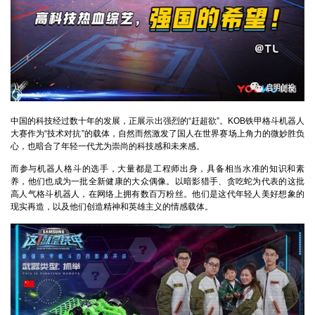
中国的科技经过数十年的发展，正展示出强烈的“赶超欲”。KOB铁甲格斗机器人
大赛作为“技术对抗”的载体，自然而然激发了国人在世界赛场上角力的微妙胜负
心，也暗合了年轻一代尤为崇尚的科技感和未来感。
而参与机器人格斗的选手，大量都是工程师出身，具备相当水准的知识和素
养，他们也成为一批全新健康的大众偶像。以暗影猎手、贪吃蛇为代表的这批
高人气格斗机器人，在网络上拥有数百万粉丝。他们是这代年轻人美好想象的
现实再造，以及他们创造精神和英雄主义的情感载体。