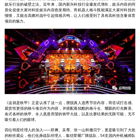
娱乐行业的破壁之法。近年来，国内新兴科技行业爆发式增长，娱乐内容的同
质化促使大家对科技娱乐内容愈发期待。而机器人格斗既能满足大家对科技的
憧憬，又能在高燃对战中引起情感共鸣，让人们感受到了具有高科技含量体育
项目的魅力。
《这就是铁甲》正是认准了这一点，摆脱真人选秀节目内容，而尝试打击感、
观赏性更强的格斗项目作为内容，并搭配着炫酷的格斗仓、耀眼的灯光舞美、
各式各样的铁甲、令人悬悬而望的铁甲大战，以及比赛结果的无限可能，无不
吸引着人们的眼球。
四位明星经理人的加入——郑爽、吴尊、张一山和撒贝宁，更是吸引到了大批
的粉丝观众，他们化身战队经理人，集结荣耀厂牌战队，54支国内外机械师队