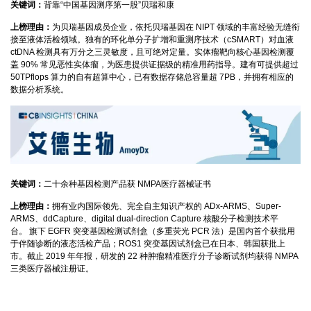
关键词：
背靠“中国基因测序第一股”贝瑞和康
上榜理由：
为贝瑞基因成员企业，依托贝瑞基因在 NIPT 领域的丰富经验无缝衔
接至液体活检领域。独有的环化单分子扩增和重测序技术（cSMART）对血液
ctDNA 检测具有万分之三灵敏度，且可绝对定量。实体瘤靶向核心基因检测覆
盖 90% 常见恶性实体瘤，为医患提供证据级的精准用药指导。建有可提供超过
50TPflops 算力的自有超算中心，已有数据存储总容量超 7PB，并拥有相应的
数据分析系统。
关键词：
二十余种基因检测产品获 NMPA医疗器械证书
上榜理由：
拥有业内国际领先、完全自主知识产权的 ADx-ARMS、Super-
ARMS、ddCapture、digital dual-direction Capture 核酸分子检测技术平
台。 旗下 EGFR 突变基因检测试剂盒（多重荧光 PCR 法）是国内首个获批用
于伴随诊断的液态活检产品；ROS1 突变基因试剂盒已在日本、韩国获批上
市。截止 2019 年年报，研发的 22 种肿瘤精准医疗分子诊断试剂均获得 NMPA
三类医疗器械注册证。