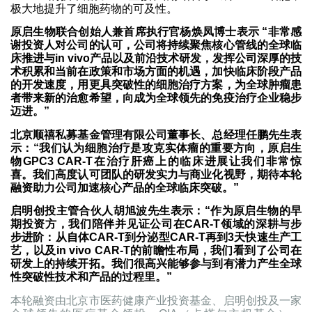
极大地提升了细胞药物的可及性。
原启生物联合创始人兼首席执行官杨焕凤博士表示 “非常感
谢投资人对公司的认可，公司将持续聚焦核心管线的全球临
床推进与in vivo产品以及前沿技术研发，发挥公司深厚的技
术积累和当前在政策和市场方面的机遇，加快临床阶段产品
的开发速度，用更具突破性的细胞治疗方案，为全球肿瘤患
者带来新的治愈希望，向成为全球领先的免疫治疗企业稳步
迈进。”
北京顺禧私募基金管理有限公司董事长、总经理任鹏先生表
示：“我们认为细胞治疗是攻克实体瘤的重要方向，原启生
物GPC3 CAR-T在治疗肝癌上的临床进展让我们非常惊
喜。我们高度认可团队的研发实力与商业化视野，期待本轮
融资助力公司加速核心产品的全球临床突破。”
启明创投主管合伙人胡旭波先生表示：“作为原启生物的早
期投资方，我们陪伴并见证公司在CAR-T领域的深耕与步
步进阶：从自体CAR-T到分泌型CAR-T再到3天快速生产工
艺，以及in vivo CAR-T的前瞻性布局，我们看到了公司在
研发上的持续开拓。我们很高兴能够参与到有潜力产生全球
性突破性技术和产品的过程里。”
本轮融资由北京市医药健康产业投资基金、启明创投及一家