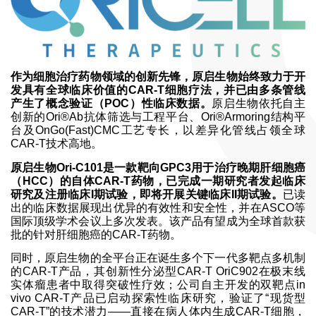
作为细胞治疗药物领域的创新先锋，原启生物始终致力于开
发具有全球临床价值的CAR-T细胞疗法，并已由多条管线
产生了概念验证（POC）性临床数据。
原启生物依托自主
创新的Ori®Ab抗体筛选与工程平台、Ori®Armoring结构平
台及OnGo(Fast)CMC工艺专长，以差异化管线占领全球
CAR-T技术高地。
原启生物Ori-C101是一款靶向GPC3用于治疗晚期肝细胞癌
（HCC）的自体CAR-T药物，已完成一期研究者发起临床
研究及注册临床I期试验，即将开展关键临床II期试验。
已读
出的临床数据展现出优异的有效性和安全性，并在ASCO等
国际顶级学术会议上多次发表。该产品有望成为全球首款获
批的针对肝细胞癌的CAR-T药物。
同时，原启生物的全平台正在诞生多个下一代多靶点多机制
的CAR-T产品，其创新性分泌型CAR-T OriC902在极末线
实体瘤患者中取得突破性疗效；公司自主开发的双靶点in
vivo CAR-T产品已启动探索性临床研究，验证了“现货型
CAR-T”的技术潜力——直接在病人体内生成CAR-T细胞，