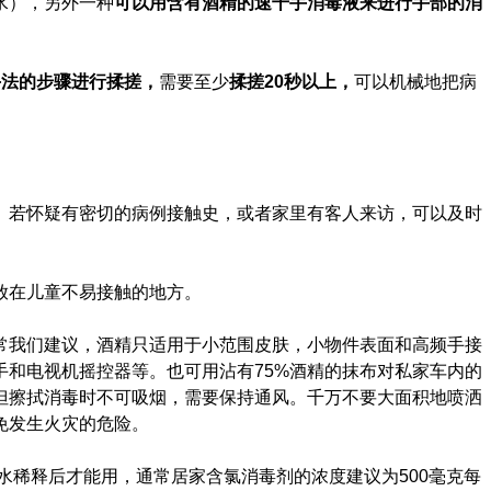
水），另外一种
可以用含有酒精的速干手消毒液来进行手部的消
。
手法的步骤进行揉搓，
需要至少
揉搓20秒以上，
可以机械地把病
。
若怀疑有密切的病例接触史，或者家里有客人来访，可以及时
放在儿童不易接触的地方。
常我们建议，酒精只适用于小范围皮肤，小物件表面和高频手接
手和电视机摇控器等。也可用沾有75%酒精的抹布对私家车内的
但擦拭消毒时不可吸烟，需要保持通风。千万不要大面积地喷洒
免发生火灾的危险。
清水稀释后才能用，通常居家含氯消毒剂的浓度建议为500毫克每