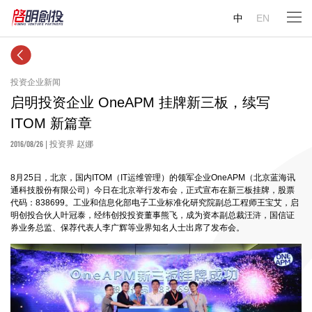
中
EN
投资企业新闻
启明投资企业 OneAPM 挂牌新三板，续写
ITOM 新篇章
2016/08/26
| 投资界 赵娜
8
月
25
日，北京，国内
ITOM
（
IT
运维管理）的领军企业
OneAPM
（北京蓝海讯
通科技股份有限公司）今日在北京举行发布会，正式宣布在新三板挂牌，股票
代码：
838699
。工业和信息化部电子工业标准化研究院副总工程师王宝艾，启
明创投合伙人叶冠泰，经纬创投投资董事熊飞，成为资本副总裁汪浒，国信证
券业务总监、保荐代表人李广辉等业界知名人士出席了发布会。