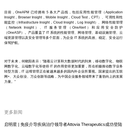
目前，
OneAPM
已经拥有
5
条大产品线，包括应用性能管理（
Application
Insight
，
Browser Insight
，
Mobile Insight
，
Cloud Test
，
CPT
）、可用性和性
能监控（
Infrastructure Insight
，
Cloud Insight
，
Log Insight
）、网络性能管理
（
Network Insight
）、
IT
服务管理（
OneAlert
）和应用安全防护
（
OneASP
）。产品覆盖了
IT
系统的性能管理、网络管理、基础设施管理、云
端资源管理以及安全管理等多个层面，为企业
IT
系统的高效、稳定、安全运行
保驾护航。
对于未来，何晓阳表示：“随着云计算和大数据时代的到来，移动数字化、物联
网数字化、云端数字化等使得
IT
的作用变得更加重要，而在积极推动数字业务
转型方面，
IT
运维管理正在被越来越多的国内外企业所重视。国家提出的互联
网
+
、大众创业、万众创新等战略，为中国企业服务领域带来了蓬勃向上的发展
力量。”
更多新闻
启明星 | 免疫介导疾病治疗领导者Attovia Therapeutics成功登陆