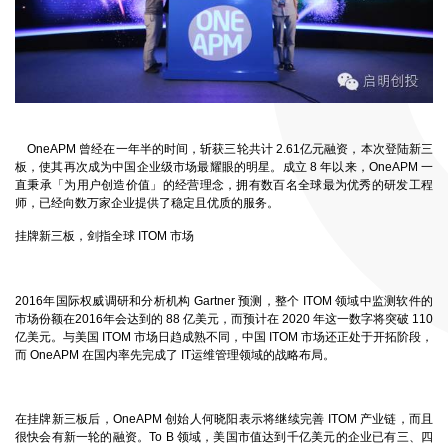
OneAPM
曾经在一年半的时间，斩获三轮共计
2.61
亿元融资，本次登陆新三
板，使其再次成为中国企业级市场最耀眼的明星。成立
8
年以来，
OneAPM
一
直秉承「为用户创造价值」的经营理念，拥有数百名全球最为优秀的研发工程
师，已经向数万家企业提供了稳定且优质的服务。
挂牌新三板，剑指全球
ITOM
市场
2016
年国际权威调研和分析机构
Gartner
预测，整个
ITOM
领域中监测软件的
市场份额在
2016
年会达到的
88
亿美元，而预计在
2020
年这一数字将突破
110
亿美元。与美国
ITOM
市场日趋成熟不同，中国
ITOM
市场还正处于开拓阶段，
而
OneAPM
在国内率先完成了
IT
运维管理领域的战略布局。
在挂牌新三板后，
OneAPM
创始人何晓阳表示将继续完善
ITOM
产业链，而且
很快会有新一轮的融资。
To B
领域，美国市值达到千亿美元的企业已有三、四