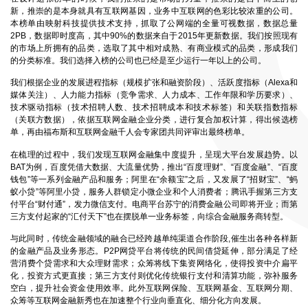
新，推崇的是本身就具有互联网基因，业务中互联网的色彩比较浓重的公司。
本榜单由映射科技提供技术支持，抓取了公网端的全量可视数据，数据总量
2PB，数据即时度高，其中90%的数据来自于2015年更新数据。我们按照现有
的市场上所拥有的品类，选取了其中相对成熟、有商业模式的品类，形成我们
的分类标准。我们选择入榜的公司也已经是至少运行一年以上的公司。
我们根据企业的发展进程指标（规模扩张和融资阶段）、活跃度指标（Alexa和
媒体关注）、人力能力指标（竞争需求、人力成本、工作年限和学历要求）、
技术驱动指标（技术招聘人数、技术招聘成本和技术标签）和关联指数指标
（关联方数据），依据互联网金融企业分类，进行复合加权计算，得出候选榜
单，再由福布斯和互联网金融千人会专家团共同评审出最终榜单。
在梳理的过程中，我们发现互联网金融集中度提升，呈现大平台发展趋势。以
BAT为例，百度凭借大数据、大流量优势，推出“百度理财”、“百度金融”、“百度
钱包”等一系列金融产品和服务；阿里在“余额宝”之后，又发展了“招财宝”、“蚂
蚁小贷”等阿里小贷，服务人群锁定小微企业和个人消费者；腾讯手握第三方支
付平台“财付通”，发力微信支付。电商平台苏宁的消费金融公司即将开业；而第
三方支付起家的“汇付天下”也在摆脱单一业务标签，向综合金融服务商转型。
与此同时，传统金融领域的融合已经跨越单纯渠道合作阶段,催生出各种各样新
的金融产品及业务形态。P2P网贷平台将传统的民间借贷延伸，部分满足了经
营消费个贷需求和大众理财需求；众筹将线下集资网络化，使得投资中介扁平
化，投资方式更直接；第三方支付则优化传统银行支付和清算功能，弥补服务
空白，提升社会资金使用效率。此外互联网保险、互联网基金、互联网分期、
众筹等互联网金融新秀也在加速整个行业向垂直化、细分化方向发展。