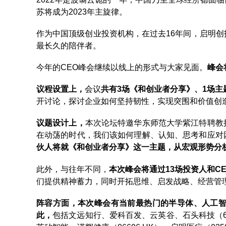
苏将成为2023年主旋律。
作为中国顶级创业投资机构，在过去16年间，启明
最长久的陪伴者。
今年的CEO峰会继续以线上的形式与大家见面。
峰会
议程设置上，
会议
共有3场《和创业者分享》、1场主
开讨论，探讨企业如何坚持韧性，实现突围和价值创
议题设计上，
本次论坛特邀华东师范大学紫江特聘教
在动荡的时代，我们该如何理解、认知、思考和应对
伙人将就《和创业者分享》这一主题，从宏观形势分
此外，与往年不同，
本次峰会将通过13场投资人和C
们提供精神蓄力，同时开拓思维、启发战略、经营管
阵容方面，本次峰会有当前最热门的半导体、人工智
此，
包括文远知行、爱科百发、云英谷、石头科技（688