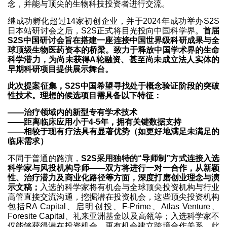
念，并能与顶尖的生物科技投资者进行交流。
继成功孵化超过14家初创企业，并于2024年成功举办S2S
日本站研讨会之后，S2S正式将目光投向中国科学界。
首届
S2S中国研讨会旨在搭建一座连接中国世界级科研成果与全
球顶级生物医药资本的桥梁。致力于释放中国学术界的生命
科学潜力，为尚未获得A轮融资、甚至尚未成立法人实体的
早期科研项目提供展示舞台。
此次提案征集，S2S中国希望寻找处于概念验证阶段的突破
性技术。理想的候选项目需具备以下特征：
——治疗领域内的新型专有学术技术
——距离临床应用小于4-5年，拥有关键数据支持
——相较于现有疗法具有显著优势（如更好地满足未满足的
临床需求）
不同于普通的路演，
S2S采用独特的“导师制”方式连接入选
科学家与风投机构导师——双方将进行一对一合作，从新颖
性、治疗潜力及商业化路径等方面，深度打磨创业理念与演
示文稿；
入选的科学家将有机会与全球顶尖投资机构与行业
高管直接交流沟通，挖掘潜在投资机会，这些顶尖投资机构
包括RA Capital、启明创投、F-Prime、Atlas Venture、
Foresite Capital、礼来亚洲基金以及高瓴等；入选科学家不
仅能够获得潜在投资机会，更有机会建立跨境合作关系。此