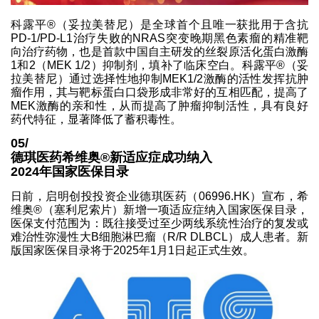
科露平®（妥拉美替尼）是全球首个且唯一获批用于含抗
PD-1/PD-L1治疗失败的NRAS突变晚期黑色素瘤的精准靶
向治疗药物，也是首款中国自主研发的丝裂原活化蛋白激酶
1和2（MEK 1/2）抑制剂，填补了临床空白。科露平®（妥
拉美替尼）通过选择性地抑制MEK1/2激酶的活性发挥抗肿
瘤作用，其与靶标蛋白口袋形成非常好的互相匹配，提高了
MEK激酶的亲和性，从而提高了肿瘤抑制活性，具有良好
药代特征，显著降低了蓄积毒性。
05/
德琪医药希维奥®新适应症成功纳入
2024年国家医保目录
日前，启明创投投资企业德琪医药（06996.HK）宣布，希
维奥®（塞利尼索片）新增一项适应症纳入国家医保目录，
医保支付范围为：既往接受过至少两线系统性治疗的复发或
难治性弥漫性大B细胞淋巴瘤（R/R DLBCL）成人患者。新
版国家医保目录将于2025年1月1日起正式生效。