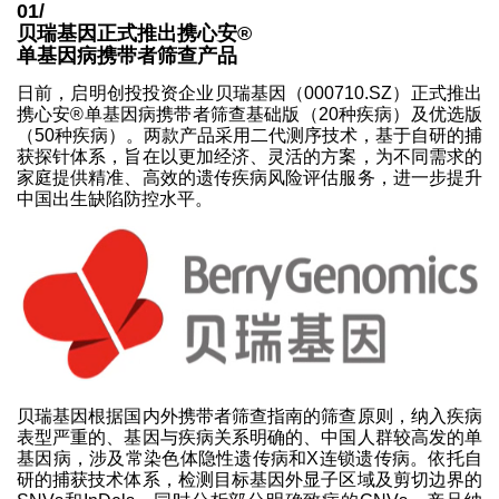
01/
贝瑞基因正式推出携心安®
单基因病携带者筛查产品
日前，启明创投投资企业贝瑞基因（000710.SZ）正式推出
携心安®单基因病携带者筛查基础版（20种疾病）及优选版
（50种疾病）。两款产品采用二代测序技术，基于自研的捕
获探针体系，旨在以更加经济、灵活的方案，为不同需求的
家庭提供精准、高效的遗传疾病风险评估服务，进一步提升
中国出生缺陷防控水平。
贝瑞基因根据国内外携带者筛查指南的筛查原则，纳入疾病
表型严重的、基因与疾病关系明确的、中国人群较高发的单
基因病，涉及常染色体隐性遗传病和X连锁遗传病。依托自
研的捕获技术体系，检测目标基因外显子区域及剪切边界的