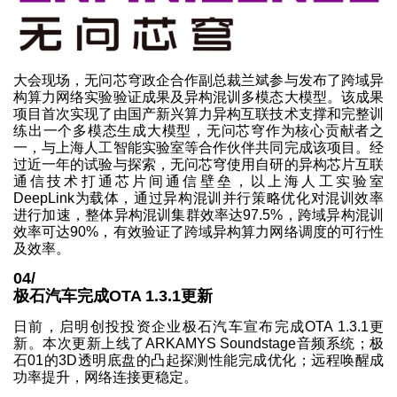
大会现场，无问芯穹政企合作副总裁兰斌参与发布了跨域异
构算力网络实验验证成果及异构混训多模态大模型。该成果
项目首次实现了由国产新兴算力异构互联技术支撑和完整训
练出一个多模态生成大模型，无问芯穹作为核心贡献者之
一，与上海人工智能实验室等合作伙伴共同完成该项目。经
过近一年的试验与探索，无问芯穹使用自研的异构芯片互联
通信技术打通芯片间通信壁垒，以上海人工实验室
DeepLink为载体，通过异构混训并行策略优化对混训效率
进行加速，整体异构混训集群效率达97.5%，跨域异构混训
效率可达90%，有效验证了跨域异构算力网络调度的可行性
及效率。
04/
极石汽车完成OTA 1.3.1更新
日前，启明创投投资企业极石汽车宣布完成OTA 1.3.1更
新。本次更新上线了ARKAMYS Soundstage音频系统；极
石01的3D透明底盘的凸起探测性能完成优化；远程唤醒成
功率提升，网络连接更稳定。