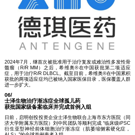
2024年7月，继首次被批准用于治疗复发或难治性多发性骨
髓瘤（R/R MM）之后，希维奥®在中国获批第二项适应
症，用于治疗R/R DLBCL。截至目前，希维奥®在中国累积
获批的两项适应症均已被纳入国家医保目录，医保覆盖人群
进一步扩大。
06/
士泽生物治疗渐冻症全球孤儿药
获批国家级备案临床并完成首例入组
日前，启明创投投资企业士泽生物联合上海市东方医院（同
济大学附属东方医院）刘中民团队等顺利完成 “临床级iPSC
衍生亚型神经前体细胞治疗渐冻症（肌萎缩侧索硬化症，
ALS）”的全球首例患者入组。