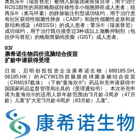
奥凯乐®（瑞普替尼）被纳入新版国家医保目录，用于治疗
ROS1阳性的局部晚期或转移性非小细胞肺癌成人患者；纽
再乐®（奥马环素）的静脉输注剂型成功续约，用于治疗患
有社区获得性细菌性肺炎（CABP）和急性细菌性皮肤和皮
肤结构感染（ABSSSI）的成人患者；擎乐®（瑞派替尼）
成功续约，用于治疗既往接受过3种或以上激酶抑制剂（包
括伊马替尼）的晚期胃肠间质瘤（GIST）成人患者。
03/
康希诺生物四价流脑结合疫苗
扩龄申请获得受理
日前，启明创投投资企业康希诺生物（688185.SH,
06185.HK）的ACYW135群脑膜炎球菌多糖结合疫苗
（CRM197载体）（下称“曼海欣®”）药品补充申请获得中
国国家药品监督管理局出具的《受理通知书》。本次补充申
请为曼海欣®的适用人群年龄范围由“3月龄-3周岁（47月
龄）儿童”扩大至“3月龄-6周岁（83月龄）儿童”。