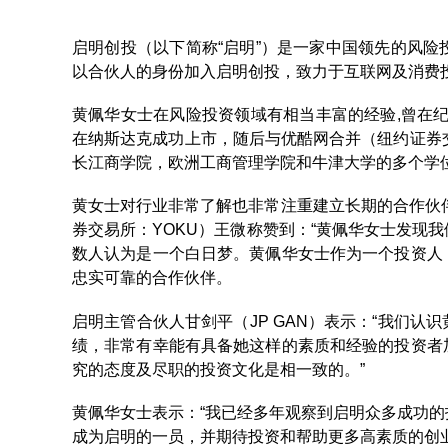
启明创投（以下简称“启明”）是一家中国领先的风险投资机
以合伙人的身份加入启明创投，致力于互联网及消费投资（I
黄佩华女士在风险投资领域有相当丰富的经验,曾在纪
在纳斯达克成功上市，随后与优酷网合并（纽约证券交易所：Y
长江商学院，欧洲工商管理学院和牛津大学的多个学
黄女士对行业非常了解也非常注重建立长期的合作伙
券交易所：YOKU）王微称赞到：“黄佩华女士发现
数人认为是一个白日梦。黄佩华女士作为一个投资人
忠实可靠的合作伙伴。
启明主管合伙人甘剑平（JP GAN）表示：“我们
绩，非常有幸能有具备她这样的素质和经验的投资者
究的态度及尽职的投资文化是相一致的。”
黄佩华女士表示：“我已经多年观察到启明众多成功
成为启明的一员，并期待投资和帮助更多高素质的创