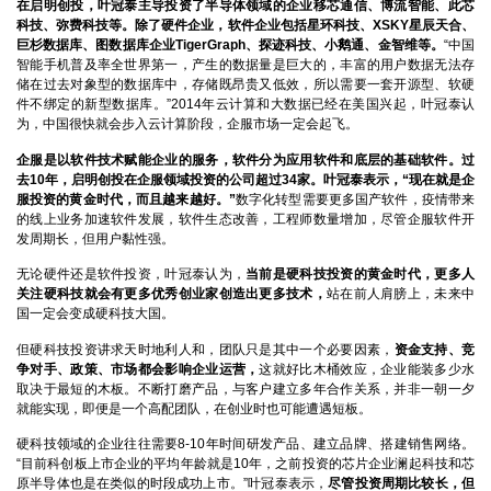
在启明创投，叶冠泰主导投资了半导体领域的企业移芯通信、博流智能、此芯
科技、弥费科技等。除了硬件企业，软件企业包括星环科技、XSKY星辰天合、
巨杉数据库、图数据库企业TigerGraph、探迹科技、小鹅通、金智维等。
“中国
智能手机普及率全世界第一，产生的数据量是巨大的，丰富的用户数据无法存
储在过去对象型的数据库中，存储既昂贵又低效，所以需要一套开源型、软硬
件不绑定的新型数据库。”2014年云计算和大数据已经在美国兴起，叶冠泰认
为，中国很快就会步入云计算阶段，企服市场一定会起飞。
企服是以软件技术赋能企业的服务，软件分为应用软件和底层的基础软件。过
去10年，启明创投在企服领域投资的公司超过34家。叶冠泰表示，“现在就是企
服投资的黄金时代，而且越来越好。”
数字化转型需要更多国产软件，疫情带来
的线上业务加速软件发展，软件生态改善，工程师数量增加，尽管企服软件开
发周期长，但用户黏性强。
无论硬件还是软件投资，叶冠泰认为，
当前是硬科技投资的黄金时代，更多人
关注硬科技就会有更多优秀创业家创造出更多技术，
站在前人肩膀上，未来中
国一定会变成硬科技大国。
但硬科技投资讲求天时地利人和，团队只是其中一个必要因素，
资金支持、竞
争对手、政策、市场都会影响企业运营，
这就好比木桶效应，企业能装多少水
取决于最短的木板。不断打磨产品，与客户建立多年合作关系，并非一朝一夕
就能实现，即便是一个高配团队，在创业时也可能遭遇短板。
硬科技领域的企业往往需要8-10年时间研发产品、建立品牌、搭建销售网络。
“目前科创板上市企业的平均年龄就是10年，之前投资的芯片企业澜起科技和芯
原半导体也是在类似的时段成功上市。”叶冠泰表示，
尽管投资周期比较长，但