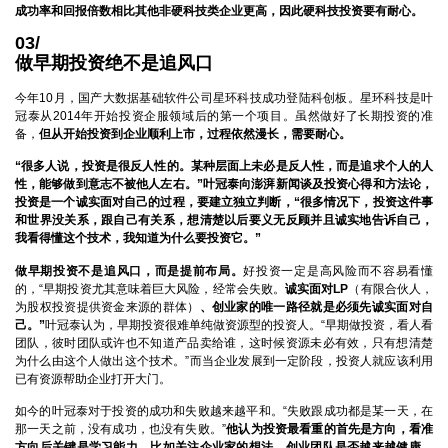
成功率和回报倍数相比其他非硬科技类企业更高，因此硬科技投资要有耐心。
03/
做早期投资绝不是追风口
今年10月，国产大数据基础软件公司星环科技成功登陆科创板。星环科技是叶
冠泰从2014年开始投资企服领域后的第一个项目。虽然做好了长期投资的准
备，
但从开始投资到企业顺利上市，过程依然漫长，需要耐心。
“很多人说，投资是很反人性的。某种层面上未必是反人性，而是追求个人的人
性，能够做到意志不被他人左右。”叶冠泰向澎湃新闻谈及投资心得和方法论，
投资是一个诚实面对自己的过程，要建立独立判断，“很多情况下，投资这件事
和世界没关系，跟自己有关系，想清楚以后要义无反顾并且诚实地告诉自己，
我看得懂这个技术，我知道为什么要投资它。”
做早期投资不是追风口，而是提前布局。
好投资一定是高风险而不容易看懂
的，“早期投资尤其意味着巨大风险，经常会失败。
诚实面对LP
（有限合伙人，
为股权投资提供资金来源的群体）
、创业家的唯一路径就是必须先诚实面对自
己。”
叶冠泰认为，早期投资很难单纯做资源型的投资人。“早期做投资，看人看
团队，彼时团队或许也不知道产品卖给谁，这时候资源未必有效，只有想清楚
为什么由这个人做出这个技术。”而当企业发展到一定阶段，投资人就应该利用
已有资源帮助企业打开大门。
如今的叶冠泰对于投资的成功和失败越来越平和。“失败跟成功都是某一天，在
那一天之前，没有成功，也没有失败。”
他认为投资最看重的首先是方向，看准
方向后关键是学习能力，比如关注企业家的想法、创业团队是否越来越健康、