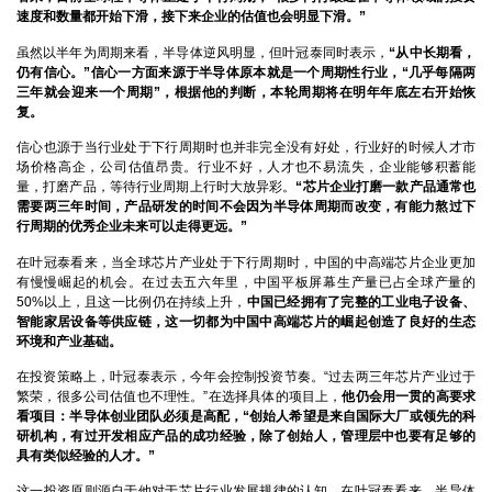
速度和数量都开始下滑，接下来企业的估值也会明显下滑。”
虽然以半年为周期来看，半导体逆风明显，但叶冠泰同时表示，
“从中长期看，
仍有信心。”信心一方面来源于半导体原本就是一个周期性行业，“几乎每隔两
三年就会迎来一个周期”，根据他的判断，本轮周期将在明年年底左右开始恢
复。
信心也源于当行业处于下行周期时也并非完全没有好处，行业好的时候人才市
场价格高企，公司估值昂贵。行业不好，人才也不易流失，企业能够积蓄能
量，打磨产品，等待行业周期上行时大放异彩。
“芯片企业打磨一款产品通常也
需要两三年时间，产品研发的时间不会因为半导体周期而改变，有能力熬过下
行周期的优秀企业未来可以走得更远。”
在叶冠泰看来，当全球芯片产业处于下行周期时，中国的中高端芯片企业更加
有慢慢崛起的机会。在过去五六年里，中国平板屏幕生产量已占全球产量的
50%以上，且这一比例仍在持续上升，
中国已经拥有了完整的工业电子设备、
智能家居设备等供应链，这一切都为中国中高端芯片的崛起创造了良好的生态
环境和产业基础。
在投资策略上，叶冠泰表示，今年会控制投资节奏。“过去两三年芯片产业过于
繁荣，很多公司估值也不理性。”在选择具体的项目上，
他仍会用一贯的高要求
看项目：半导体创业团队必须是高配，“创始人希望是来自国际大厂或领先的科
研机构，有过开发相应产品的成功经验，除了创始人，管理层中也要有足够的
具有类似经验的人才。”
这一投资原则源自于他对于芯片行业发展规律的认知。在叶冠泰看来，半导体