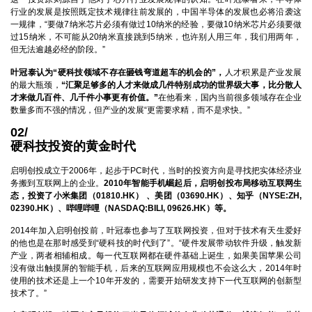
行业的发展是按照既定技术规律往前发展的，中国半导体的发展也必将沿袭这
一规律，“要做7纳米芯片必须有做过10纳米的经验，要做10纳米芯片必须要做
过15纳米，不可能从20纳米直接跳到5纳米，也许别人用三年，我们用两年，
但无法逾越必经的阶段。”
叶冠泰认为“硬科技领域不存在砸钱弯道超车的机会的”，
人才积累是产业发展
的最大瓶颈，
“汇聚足够多的人才来做成几件特别成功的世界级大事，比分散人
才来做几百件、几千件小事更有价值。”
在他看来，国内当前很多领域存在企业
数量多而不强的情况，但产业的发展“更需要求精，而不是求快。”
02/
硬科技投资的黄金时代
启明创投成立于2006年，起步于PC时代，当时的投资方向是寻找把实体经济业
务搬到互联网上的企业。
2010年智能手机崛起后，启明创投布局移动互联网生
态，投资了小米集团（01810.HK） 、美团（03690.HK）、知乎（NYSE:ZH,
02390.HK）、哔哩哔哩（NASDAQ:BILI, 09626.HK）等。
2014年加入启明创投前，叶冠泰也参与了互联网投资，但对于技术有天生爱好
的他也是在那时感受到“硬科技的时代到了”。“硬件发展带动软件升级，触发新
产业，两者相辅相成。每一代互联网都在硬件基础上诞生，如果美国苹果公司
没有做出触摸屏的智能手机，后来的互联网应用规模也不会这么大，2014年时
使用的技术还是上一个10年开发的，需要开始研发支持下一代互联网的创新型
技术了。”