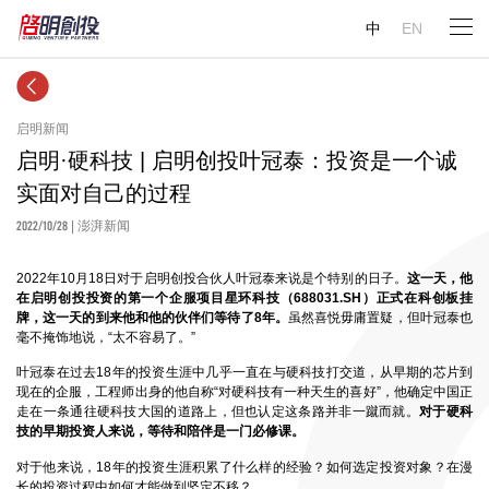
中
EN
启明新闻
启明·硬科技 | 启明创投叶冠泰：投资是一个诚
实面对自己的过程
2022/10/28
| 澎湃新闻
2022年10月18日对于启明创投合伙人叶冠泰来说是个特别的日子。
这一天，他
在启明创投投资的第一个企服项目星环科技（688031.SH）正式在科创板挂
牌，这一天的到来他和他的伙伴们等待了8年。
虽然喜悦毋庸置疑，但叶冠泰也
毫不掩饰地说，“太不容易了。”
叶冠泰在过去18年的投资生涯中几乎一直在与硬科技打交道，从早期的芯片到
现在的企服，工程师出身的他自称“对硬科技有一种天生的喜好”，他确定中国正
走在一条通往硬科技大国的道路上，但也认定这条路并非一蹴而就。
对于硬科
技的早期投资人来说，等待和陪伴是一门必修课。
对于他来说，18年的投资生涯积累了什么样的经验？如何选定投资对象？在漫
长的投资过程中如何才能做到坚定不移？