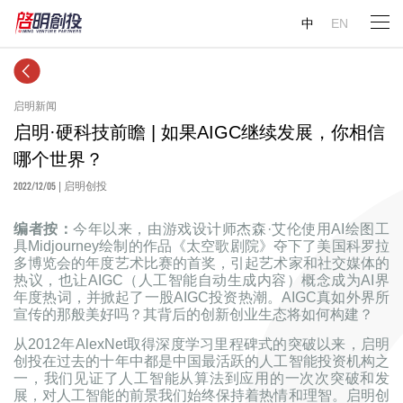
中
EN
启明新闻
启明·硬科技前瞻 | 如果AIGC继续发展，你相信
哪个世界？
2022/12/05
| 启明创投
编者按：
今年以来，由游戏设计师杰森·艾伦使用AI绘图工
具Midjourney绘制的作品《太空歌剧院》夺下了美国科罗拉
多博览会的年度艺术比赛的首奖，引起艺术家和社交媒体的
热议，也让AIGC（人工智能自动生成内容）概念成为AI界
年度热词，并掀起了一股AIGC投资热潮。AIGC真如外界所
宣传的那般美好吗？其背后的创新创业生态将如何构建？
从2012年AlexNet取得深度学习里程碑式的突破以来，启明
创投在过去的十年中都是中国最活跃的人工智能投资机构之
一，我们见证了人工智能从算法到应用的一次次突破和发
展，对人工智能的前景我们始终保持着热情和理智。启明创