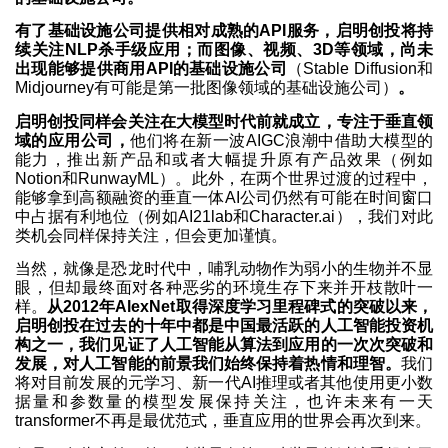
有了基础设施公司提供相对成熟的API服务，启明创投将持
续关注NLP杀手级应用；而图像、视频、3D等领域，尚未
出现能够提供商用API的基础设施公司
（Stable Diffusion和
Midjourney有可能是第一批图像领域的基础设施公司）
。
启明创投同样会关注在大模型时代前就成立，专注于垂直领
域的应用公司，
他们将在新一波AIGC浪潮中借助大模型的
能力，推出新产品和或者大幅提升原有产品效果（例如
Notion和RunwayML）。此外，在两个世界过渡的过程中，
能够拿到高额融资的垂直一体AI公司仍然有可能在时间窗口
中占据有利地位（例如AI21lab和Character.ai），我们对此
类机会同样保持关注，但会更加谨慎。
当然，就像是恐龙时代中，哺乳动物作为弱小的生物并不显
眼，但却最终面对各种恶劣的环境生存下来并开枝散叶一
样。
从2012年AlexNet取得深度学习里程碑式的突破以来，
启明创投在过去的十年中都是中国最活跃的人工智能投资机
构之一，我们见证了人工智能从算法到应用的一次次突破和
发展，对人工智能的前景我们始终保持着热情和理智。
我们
将对目前发展的元学习、新一代AI推理或者其他使用更小数
据量和参数量的模型发展保持关注，也许未来有一天
transformer不再是最优范式，垂直应用的世界会再次到来。