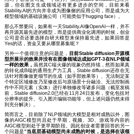
源，但在图文生成领域还有更多进步的空间，目前来看
Stability.AI的方向并非成为图像侧的应用公司，而是成为大
模型领域的基础设施公司（可能类似于hugging face）。
那么不禁要问，如果有一天Stability.AI像OpenAI一样，并不
再开源其最先进的模型，而是提供商业化调用的时候，创业
公司是否还要选择自研大模型来保持最先进，如果回答是
Yes的话，资金又要从哪里募集呢？
另外一个值得注意的问题是，
目前Stable diffusion开源模
型所展示的效果并没有在图像领域达成如GPT-3在NLP领域
一样的效果，
虽然其C端火爆的现象仍然持续，然而如果真
的转化成B端的通用生产力工具，Stable diffusion还存在无
法针对图像做更细节的生成（如手部效果等）、无法制定某
个特定区域修改乃至修改后与原场景十分融洽、无法控制画
作中不同元素（实体）进行单独修改等诸多问题（截至发稿
前，Stable diffusion2.0已经在11月24日发布，变化包括对
分辨率的提升、引入图片编辑功能等，但上述问题仍然未得
到充分解决）。
简而言之，目前除了NLP领域的大模型是相对成熟以外，图
像的AIGC模型尚且处于早期，视频、3D、游戏等内容的
AIGC模型则处于更早期阶段。因此创业者需要回答的另一
个问题是
“当底层基础模型尚未成熟的时候，是选择在该领