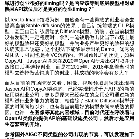
域进行创业很好的timing吗？是否应该等到底层模型相对成
熟且API就位后才是更好的创业timing？”
以Text-to-Image领域为例，自然会有一些勇敢的创业者会去
提高当前Stable diffusion的效果，自己训练前端的CLIP模
型，甚至自己训练后端的Diffusion模型。的确，在当前模型
没有发展到一定程度时，拿到一笔钱后做出比当下市场上最
好的模型效果还要好的模型，并为业务产生更好的效果的想
法确实非常诱惑，这个想法下能够展示出的Demo、优秀的
AI团队，可能也是令VC沉醉的。但回顾NLP的历史，如果
Copy.AI、Jasper.AI并未在2020年OpenAI研发出GPT-3并开
放接口后再选择创业，而是在2015年、2018年拿着当时的
模型去选择做营销助手的创业，其成功的概率会有多大？
而从目前的市场情况来看，图像、视频领域则尚未出现与
Jasper.AI和Copy.AI类似的、已经实现超过千万ARR的新的
应用类创业公司，更多是原来已经存在的应用公司通过新的
模型进行业务能力的增加。相信除了Stable Diffusion模型开
源的时间尚短以外，也有着当前最好的模型亦尚未成熟的原
因。也许，
在图像等其他内容领域，目前时代还在呼唤着与
OpenAI类似的提供API的基础设施类公司，然后才是应用
生态繁荣的开始。
参考国外AIGC不同类型的公司出现的节奏，可以发现如下