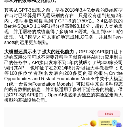
非常好的效果和泛化能力。
其实从GPT-3出现之前，早在2018年3.4亿参数的Bert模型
在当时已经算是巨无霸级别的存在，只是没有想到短短2年
内，模型参数就提高到了GPT-3的1750亿。3.4亿参数的
Bert将SQuAD 1.1的F1得分提高到93.16分，超过人类的表
现，并用屠榜的成绩赢得了多项NLP测试。但直到GPT-3的
出现，NLP模型才可以更好地完成NLG任务，并且对Few-
shots的运用更加娴熟。
大模型还展示出了强大的泛化能力，
GPT-3的API接口让下
游的应用公司可以不需要迁移学习就直接将AI能力应用到自
己的任务中，API接口发布不到1年内就吸引了约300家公司
调用其API，也印证了在2021年8月斯坦福大学教授李飞飞
等100多位学者联名发表的200多页的研究报告On the
Opportunities and Risk of Foundation Models中关于大模型
（统一命名为Foundation Models）可以集中来自多种模态
的所有数据的信息，并直接适用于多种下游任务的构想。借
助GPT-3的API接口，OpenAI也逐渐从独立的实验室走向大
模型的基础设施公司。