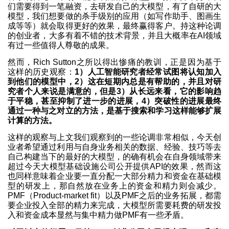
们需要得到一笔融资，去研发自己的大模型，有了自研的大
模型，我们想要做的杀手级别的应用（如写作助手、图画生
成等等）就会取得更好的效果，最终赢得客户。持这种论调
的创业者，大多有着不错的技术背景，并且大概率在AI领域
有过一些值得人尊敬的成果。
然而，Rich Sutton之所以得出惨痛的教训，正是因为基于
这样的历史观察：
1）人工智能研究者经常试图将认知加入
到他们的模型中，2）这在短期内总是有帮助的，并且对研
究者个人来说是满意的，但是3）从长远来看，它的影响趋
于平稳，甚至抑制了进一步的进展，4）突破性的进展最终
通过一种与之对立的方法，是基于搜索和学习这样能够扩展
计算的方法。
这样的观察与上文我们观察到的一些论调非常相似，今天创
业者希望通过利用与自身业务相关的数据、经验、技巧等去
自己构建当下的最好的大模型，的确有机会在自身领域带来
超过今天大模型基础设施公司公开提供API的效果，然而这
也同样意味着企业要一直分配一大部分精力和资金在基础模
型的研发上，那自然放在业务上的资金和精力则会减少。
PMF（Product-market fit）以及PMF之后的业务拓展，都需
要企业投入全部的精力来完成，大模型所需要耗费的研发投
入和资金成本显然与集中精力做PMF有一些矛盾。