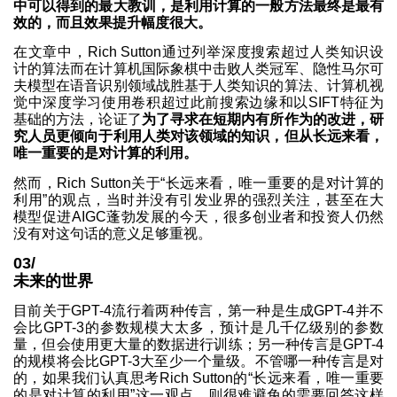
中可以得到的最大教训，是利用计算的一般方法最终是最有
效的，而且效果提升幅度很大。
在文章中，Rich Sutton通过列举深度搜索超过人类知识设
计的算法而在计算机国际象棋中击败人类冠军、隐性马尔可
夫模型在语音识别领域战胜基于人类知识的算法、计算机视
觉中深度学习使用卷积超过此前搜索边缘和以SIFT特征为
基础的方法，论证了
为了寻求在短期内有所作为的改进，研
究人员更倾向于利用人类对该领域的知识，但从长远来看，
唯一重要的是对计算的利用。
然而，Rich Sutton关于“长远来看，唯一重要的是对计算的
利用”的观点，当时并没有引发业界的强烈关注，甚至在大
模型促进AIGC蓬勃发展的今天，很多创业者和投资人仍然
没有对这句话的意义足够重视。
03/
未来的世界
目前关于GPT-4流行着两种传言，第一种是生成GPT-4并不
会比GPT-3的参数规模大太多，预计是几千亿级别的参数
量，但会使用更大量的数据进行训练；另一种传言是GPT-4
的规模将会比GPT-3大至少一个量级。不管哪一种传言是对
的，如果我们认真思考Rich Sutton的“长远来看，唯一重要
的是对计算的利用”这一观点，则很难避免的需要回答这样