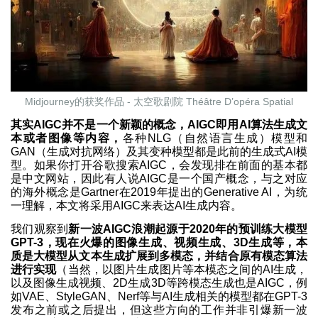
Midjourney的获奖作品 - 太空歌剧院 Théâtre D’opéra Spatial
其实AIGC并不是一个新颖的概念，AIGC即用AI算法生成文
本或者图像等内容，
各种NLG（自然语言生成）模型和
GAN（生成对抗网络）及其变种模型都是此前的生成式AI模
型。如果你打开谷歌搜索AIGC，会发现排在前面的基本都
是中文网站，因此有人说AIGC是一个国产概念，与之对应
的海外概念是Gartner在2019年提出的Generative AI，为统
一理解，本文将采用AIGC来表达AI生成内容。
我们观察到
新一波AIGC浪潮起源于2020年的预训练大模型
GPT-3，现在火爆的图像生成、视频生成、3D生成等，本
质是大模型从文本生成扩展到多模态，并结合原有模态算法
进行实现
（当然，以图片生成图片等本模态之间的AI生成，
以及图像生成视频、2D生成3D等跨模态生成也是AIGC，例
如VAE、StyleGAN、Nerf等与AI生成相关的模型都在GPT-3
发布之前或之后提出，但这些方向的工作并非引爆新一波