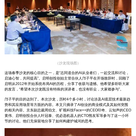
（沙龙现场图）
这场春季沙龙的核心目的之一，是“志同道合的AI从业者们，一起交流和讨论，
启迪心智，共同提高”。启明创投创始主管合伙人邝子平在开场致辞时，回顾了
启明从2012年开始系统布局AI的历程，分享了收获与遗憾。他希望多听听大家
的发言，“希望本次沙龙既没有特殊的演讲者，也没有听众，大家都参与”。
邝子平的目的达到了。本次沙龙，历时4个多小时，讨论涉及AI底层技术最新趋
势和其应用场景等方面的内容。本文只摘录了AI创业的商业模式及其如何突围
的相关内容。京东副总裁周伯文、旷视科技Face++的CEO印奇、云知声的CEO
黄伟、启明创投合伙人叶冠泰、优必选机器人的CTO熊友军等参与了这一小环
节的讨论。他们无保留地分享了如何构建护城河的思考。