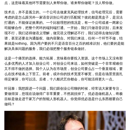
点，这意味着其他环节需要别人来帮你做。谁来帮你做呢？没人帮你做。
技术点，并不是孤立的。一个公司去做麦克风处理技术，信号处理完后，需要
考虑的是怎么跟另外一家语音识别公司进行匹配呢？彼此都是黑盒子，是没法
打通的，不能保证效果的。一个比较理想的情况是，有一个公司或者一两家公
司能够合作，把整个闭环的端到端打通。一开始，我们只做语音识别，后来发
现不行，我们还得做语义理解，做完语义理解还不行，我们还得去做知识图
谱，甚至还要去沟通版权、做内容聚合。对我们来说，任何一个环节不做，结
果就是nothing。因为用户要的不只是语音百分之百的精准识别，他们要的是能
解决具体问题的服务，我们必须把整个服务链条做好。
这是一个痛苦的选择。能力拓展，意味着你要投入资源。这个市场上又没有那
么多优秀的人才加入创业公司，对创业公司来说，如何突破是一个非常艰难但
又不得不做的选择。我个人认为在市场里，创业公司要么占一个垂直领域，要
么在技术链条上下苦工。前者，或许你的技术宽度不够宽，但是在场景里面扎
得足够深，你可以活。后者，十八般武艺你都会，你可能活得更久一点。
叶冠泰：我想跟进一个问题，我们跟创业公司聊的时候，经常说大家要专注，
要做得深，您现在说做得广非常重要，不然就挂掉了。优必选做机器人，终极
目标是做走进千家万户的智能人形机器人。你觉得优必选是什么东西都要自己
做吗？