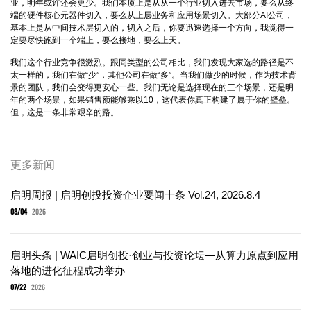
业，明年或许还会更少。我们本质上是从从一个行业切入进去市场，要么从终
端的硬件核心元器件切入，要么从上层业务和应用场景切入。大部分AI公司，
基本上是从中间技术层切入的，切入之后，你要迅速选择一个方向，我觉得一
定要尽快跑到一个端上，要么接地，要么上天。
我们这个行业竞争很激烈。跟同类型的公司相比，我们发现大家选的路径是不
太一样的，我们在做“少”，其他公司在做“多”。当我们做少的时候，作为技术背
景的团队，我们会变得更安心一些。我们无论是选择现在的三个场景，还是明
年的两个场景，如果销售额能够乘以10，这代表你真正构建了属于你的壁垒。
但，这是一条非常艰辛的路。
更多新闻
启明周报 | 启明创投投资企业要闻十条 Vol.24, 2026.8.4
08/04
2026
启明头条 | WAIC启明创投·创业与投资论坛—从算力原点到应用
落地的进化征程成功举办
07/22
2026