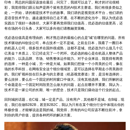
印奇：周总的问题应该放在最后，问完了，我就可以走了。刚才的讨论很精
彩，我觉得我们跟云知声是两个挺有意思的AI技术主赛道。我们有很多类似之
处，一开始，讲的都是技术平台的故事。我们讲的是视觉技术平台，他们讲的
是语音技术平台。越走越觉得自己走不通。在不断的进化当中，我认为优必选
实践出了很好一条路径。大家不要再觉得我们估值高，优必选的估值更高，还
有在场的今日头条，大家可以多向他们请教融资策略。
优必选估值高是有理由的，刚才熊总讲的最核心的点是“城”在哪里的问题。所有
技术驱动的AI创业公司，单点技术一定不是城。之前去日本，我看了一圈日本
的机器人公司，很多技术在国外很成熟，这都不是城。优必选为什么值几十亿
亿美金？本质上，它已经走完了一个闭环。优必选的核心是在机器人整体产品
的能力，以及品牌、市场、销售整体运作能力。对于企业来说，我觉得有两类
的选择，一种是小城，另一种是大城。如果我们想做一个小而美的公司，像在
场的长亭科技，在网络安全这个细分领域里，是可以选择在早期走小而美路径
的。我们旷视科技在巨头参与的主赛道（机器视觉赛道）里，是没有选择的，
要么挂掉，要么在一个固定的时间窗口中做大。没有其他选择。我们所解的这
个命题是在一个固定时间段里怎么做大的问题，起点在哪并不重要。我认为，
技术不是一家公司的长期、唯一的壁垒，技术只是我们撬动这个行业的起点。
回到城的话题，在C端，城一定是产品。没有用户，其他都不是城。在B端，现
在，我们在做B2B2B，甚至B2B2C，我认为只有在某个细分行业中体现出你的
终极价值，才能够说这是我的城。我觉得，所有的AI公司应该不断往前冲，拿
到你的用户价值，提供各种闭环的解决方案。