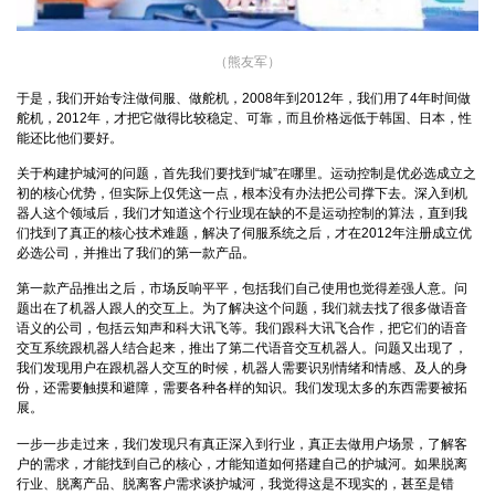
（熊友军）
于是，我们开始专注做伺服、做舵机，2008年到2012年，我们用了4年时间做
舵机，2012年，才把它做得比较稳定、可靠，而且价格远低于韩国、日本，性
能还比他们要好。
关于构建护城河的问题，首先我们要找到“城”在哪里。运动控制是优必选成立之
初的核心优势，但实际上仅凭这一点，根本没有办法把公司撑下去。深入到机
器人这个领域后，我们才知道这个行业现在缺的不是运动控制的算法，直到我
们找到了真正的核心技术难题，解决了伺服系统之后，才在2012年注册成立优
必选公司，并推出了我们的第一款产品。
第一款产品推出之后，市场反响平平，包括我们自己使用也觉得差强人意。问
题出在了机器人跟人的交互上。为了解决这个问题，我们就去找了很多做语音
语义的公司，包括云知声和科大讯飞等。我们跟科大讯飞合作，把它们的语音
交互系统跟机器人结合起来，推出了第二代语音交互机器人。问题又出现了，
我们发现用户在跟机器人交互的时候，机器人需要识别情绪和情感、及人的身
份，还需要触摸和避障，需要各种各样的知识。我们发现太多的东西需要被拓
展。
一步一步走过来，我们发现只有真正深入到行业，真正去做用户场景，了解客
户的需求，才能找到自己的核心，才能知道如何搭建自己的护城河。如果脱离
行业、脱离产品、脱离客户需求谈护城河，我觉得这是不现实的，甚至是错