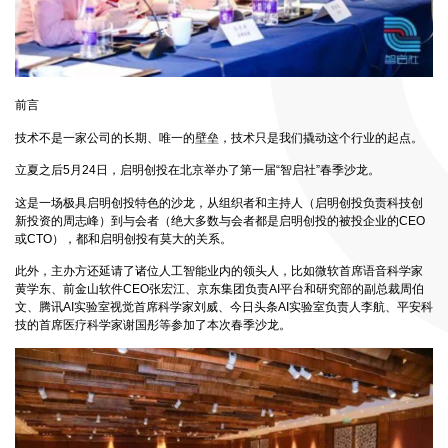
前言
技术不是一家公司的长期、唯一的壁垒，技术只是我们撬动这个行业的起点。
立夏之后5月24日，启明创投在北京举办了第一届“智启社”春季沙龙。
这是一场极具启明创投特色的沙龙，从组织者和主持人（启明创投负责科技创
新投资的周志峰）到与会者（绝大多数与会者都是启明创投的被投企业的CEO
或CTO），都和启明创投有莫大的关系。
此外，主办方还延请了诸位人工智能业内的领头人，比如微软首席语音科学家
黄学东、前金山软件CEO张宏江、京东集团负责AI平台和研究部的副总裁周伯
文、腾讯AI实验室视觉首席科学家刘威、今日头条AI实验室负责人李航、平安科
技的首席医疗科学家谢国彤等参加了本次春季沙龙。