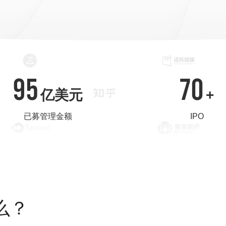
95
70
亿美元
+
已募管理金额
IPO
么？