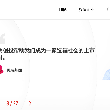
团队
投资企业
大众点评
微医集团
优必选
小米
途家网
文远知行
明创投帮助我们成为一家造福社会的上市
再鼎医药
泰格医药
司。
贝瑞基因
海博思创
同盾科技
云知声
马蜂窝
石头科技
小米
知乎
哔哩哔哩
美图
星环科技
途家网
康希诺生物
8 / 22
神州细胞
透景生命
妙手医生