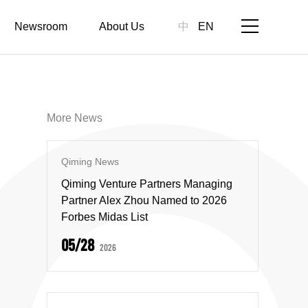
Newsroom
About Us
中
EN
More News
Qiming News
Qiming Venture Partners Managing
Partner Alex Zhou Named to 2026
Forbes Midas List
05/28
2026