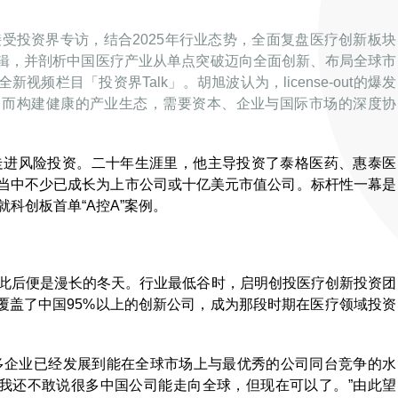
接受投资界专访，结合2025年行业态势，全面复盘医疗创新板块
辑，并剖析中国医疗产业从单点突破迈向全面创新、布局全球市
频栏目「投资界Talk」。胡旭波认为，license-out的爆发
，而构建健康的产业生态，需要资本、企业与国际市场的深度协
学走进风险投资。二十年生涯里，他主导投资了泰格医药、惠泰医
，当中不少已成长为上市公司或十亿美元市值公司。标杆性一幕是
科创板首单“A控A”案例。
，此后便是漫长的冬天。行业最低谷时，启明创投医疗创新投资团
覆盖了中国95%以上的创新公司，成为那段时期在医疗领域投资
多企业已经发展到能在全球市场上与最优秀的公司同台竞争的水
，我还不敢说很多中国公司能走向全球，但现在可以了。”由此望