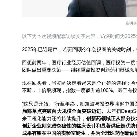
启明创
以下为本次视频配套访谈文字内容，访谈时间为202
2025年已近尾声，若要回顾今年创投圈的关键时刻
回想前两年，医疗行业经历估值回调，医疗投资一度
团队做出重要决策——继续重点投资创新药和器械领
现在回头看，当初的决定看起来是个正确的选择：今
不断，十倍股频现，指数一度飙升逾100%。甚至有投资
“这只是开始。”行至年终，胡旭波与投资界聊起中国
局部单点突破向大规模全面突破迈进。
以年初Dee
来工程化能力还将持续提升；
创新药领域正从部分技
创新企业则凭借突破性的临床设计和显著供应链优势稳
成果有望在中国的实验室诞生，并为全球医药创新做