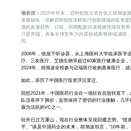
编者按：
2025年年末，启明创投主管合伙人胡旭波
发展脉络，详解启明创投深耕医疗创新领域的投资逻
场的发展趋势。日前，同期配套访谈视频登陆投资界全新视
只是开端，具备全球竞争力的原创成果将持续涌现
同。
2006年，他放下听诊器，从上海医科大学临床医
疗、三友医疗、艾德生物等超过60家医疗健康企业
2024年，胡旭波全程参与迈瑞医疗收购惠泰医疗，成就
如此，亲历了中国医疗投资浮沉变迁。
回想2021年，中国医药行业在一场狂欢后急转直下
队没有停下脚步，反而保持了密切的行业接触，几乎
最为活跃的VC之一。
轻舟已过万重山，现在行业整体呈现回暖态势。“很
平。”谈及中国药企的未来，胡旭波坦言，“10年前