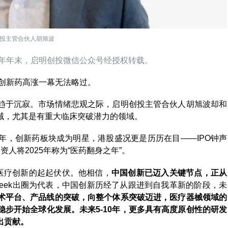
投主管合伙人胡旭波
5年年末，启明创投微信公众号经授权转载。
，创新药高涨一幕无法略过。
趋于沉寂。市场情绪悲观之际，启明创投主管合伙人胡旭波却和
域，尤其是有重大临床突破潜力的领域。
年，创新药板块成为明星，港股盛况更是历历在目——IPO钟声
人将2025年称为“医药翻身之年”。
医疗创新的起起伏伏。他相信，
中国创新已迈入关键节点，正从
pSeek出圈为代表，中国创新历经了从跟进到自我革新的阶段，未
术平台、产品线的突破，向整个体系突破迈进，医疗器械领域的
步开始全球化发展。未来5-10年，更多具有高度原创性的研发
出贡献。